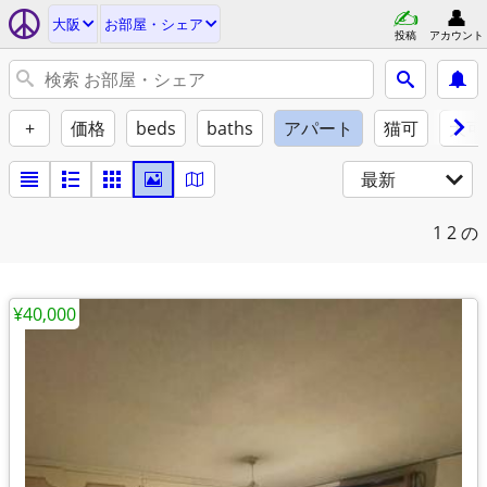
大阪
お部屋・シェア
投稿
アカウント
+
価格
beds
baths
アパート
猫可
犬可
最新
1
2 の
¥40,000