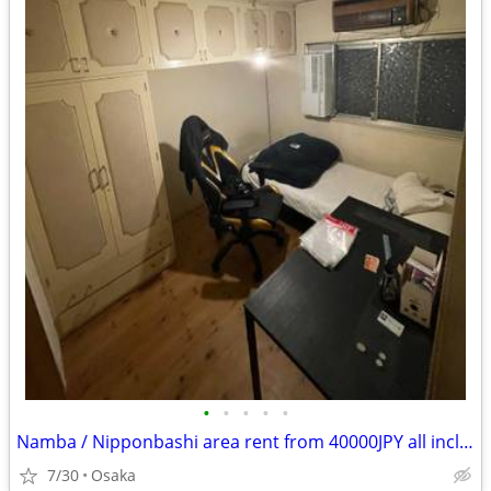
•
•
•
•
•
Namba / Nipponbashi area rent from 40000JPY all included
7/30
Osaka