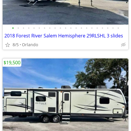
•
•
•
•
•
•
•
•
•
•
•
•
•
•
•
•
•
•
•
•
•
2018 Forest River Salem Hemisphere 29RLSHL 3 slides
8/5
Orlando
$19,500