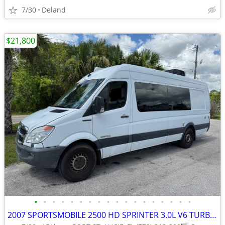
7/30
Deland
$21,800
•
•
•
•
•
•
•
•
•
•
•
•
•
•
•
•
•
•
2007 SPORTSMOBILE 2500 HD SPRINTER 3.0L V6 TURBO DIESEL* ONLY 151K *F