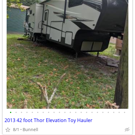
•
•
•
•
•
•
•
•
•
•
•
•
•
•
•
•
•
•
•
•
•
•
2013 42 foot Thor Elevation Toy Hauler
8/1
Bunnell