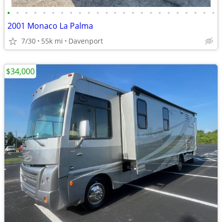
•
•
•
•
•
•
•
•
•
•
•
•
•
•
•
•
•
•
•
•
•
•
•
•
2001 Monaco La Palma
7/30
55k mi
Davenport
$34,000