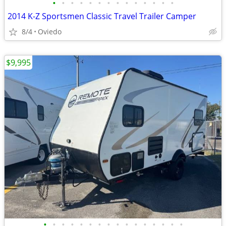
•
•
•
•
•
•
•
•
•
•
•
•
•
•
2014 K-Z Sportsmen Classic Travel Trailer Camper
8/4
Oviedo
$9,995
•
•
•
•
•
•
•
•
•
•
•
•
•
•
•
•