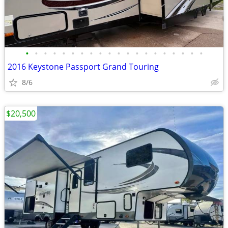
•
•
•
•
•
•
•
•
•
•
•
•
•
•
•
•
•
•
•
•
2016 Keystone Passport Grand Touring
8/6
$20,500