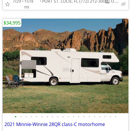
7/29
151k
PORT ST. LUCIE, FL (772) 212-3005️⃣ O.B.O
mi
$34,995
•
•
•
•
•
•
•
•
•
•
•
•
•
•
•
•
•
•
•
•
2021 Minnie-Winnie 28QR class-C motorhome