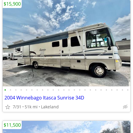
$15,900
•
•
•
•
•
•
•
•
•
•
•
•
•
•
•
•
•
•
•
•
•
•
•
•
2004 Winnebago Itasca Sunrise 34D
7/31
51k mi
Lakeland
$11,500