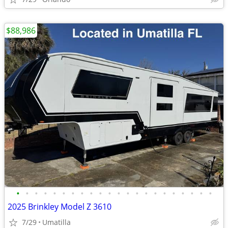
$88,986
•
•
•
•
•
•
•
•
•
•
•
•
•
•
•
•
•
•
•
•
•
•
2025 Brinkley Model Z 3610
7/29
Umatilla