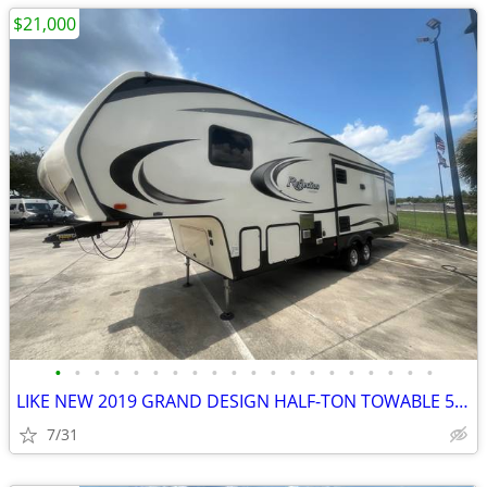
$21,000
•
•
•
•
•
•
•
•
•
•
•
•
•
•
•
•
•
•
•
•
LIKE NEW 2019 GRAND DESIGN HALF-TON TOWABLE 5TH WHEEL
7/31