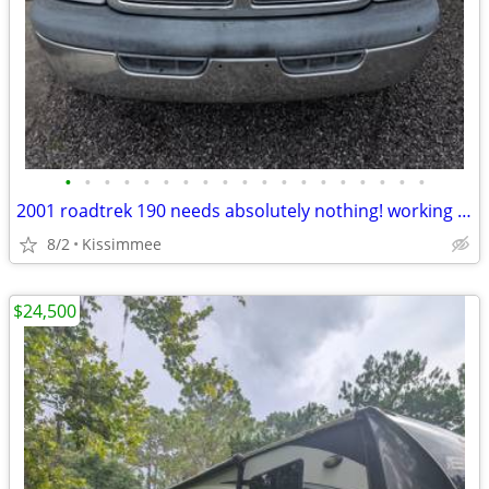
•
•
•
•
•
•
•
•
•
•
•
•
•
•
•
•
•
•
•
2001 roadtrek 190 needs absolutely nothing! working generator
8/2
Kissimmee
$24,500