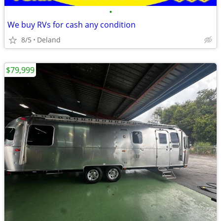
•
We buy RVs for cash any condition
8/5
Deland
$79,999