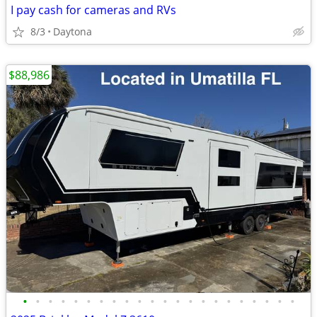
I pay cash for cameras and RVs
8/3
Daytona
$88,986
•
•
•
•
•
•
•
•
•
•
•
•
•
•
•
•
•
•
•
•
•
•