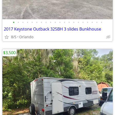
•
•
•
•
•
•
•
•
•
•
•
•
•
•
•
•
•
•
•
•
2017 Keystone Outback 325BH 3 slides Bunkhouse
8/5
Orlando
$3,500