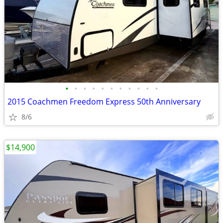
•
•
•
•
•
•
•
•
•
•
•
2015 Coachmen Freedom Express 50th Anniversary
8/6
$14,900