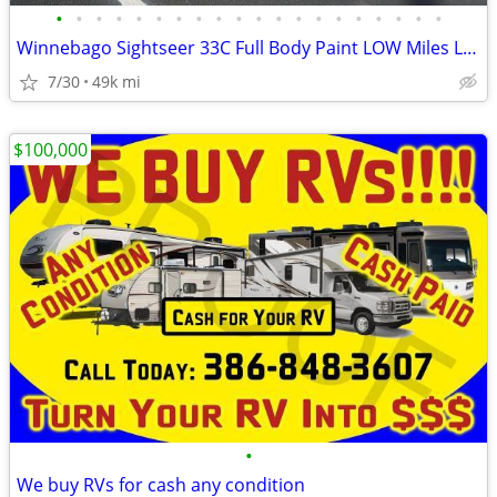
•
•
•
•
•
•
•
•
•
•
•
•
•
•
•
•
•
•
•
•
Winnebago Sightseer 33C Full Body Paint LOW Miles LIKE NEW
7/30
49k mi
$100,000
•
We buy RVs for cash any condition