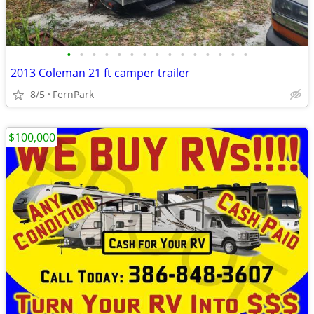
•
•
•
•
•
•
•
•
•
•
•
•
•
•
•
2013 Coleman 21 ft camper trailer
8/5
FernPark
$100,000