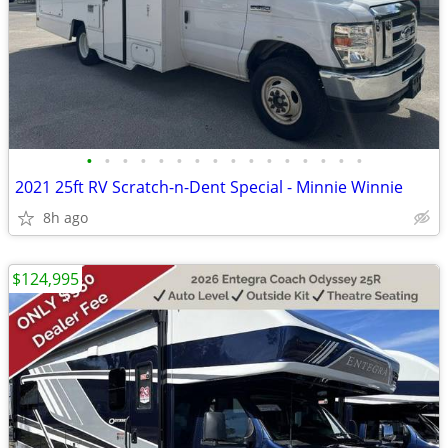
•
•
•
•
•
•
•
•
•
•
•
•
•
•
•
•
2021 25ft RV Scratch-n-Dent Special - Minnie Winnie
8h ago
$124,995