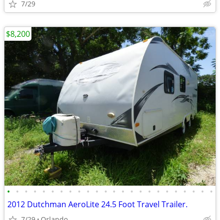
7/29
$8,200
•
•
•
•
•
•
•
•
•
•
•
•
•
•
•
•
•
•
•
•
•
•
•
•
2012 Dutchman AeroLite 24.5 Foot Travel Trailer.
7/29
Orlando