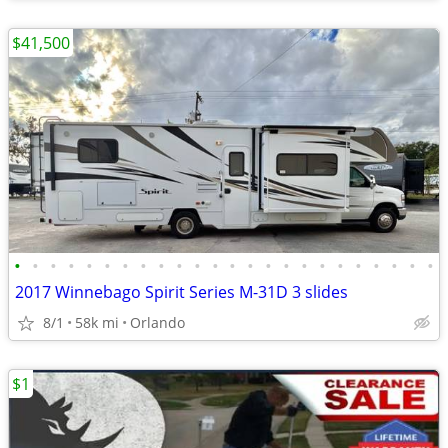
$41,500
•
•
•
•
•
•
•
•
•
•
•
•
•
•
•
•
•
•
•
•
•
•
•
•
2017 Winnebago Spirit Series M-31D 3 slides
8/1
58k mi
Orlando
$1