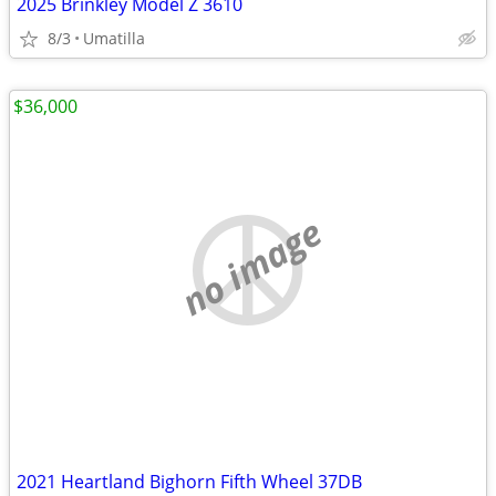
2025 Brinkley Model Z 3610
8/3
Umatilla
$36,000
no image
2021 Heartland Bighorn Fifth Wheel 37DB