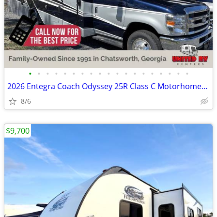
•
•
•
•
•
•
•
•
•
•
•
•
•
•
•
•
•
•
•
2026 Entegra Coach Odyssey 25R Class C Motorhome- Low Profile- Loaded
8/6
$9,700