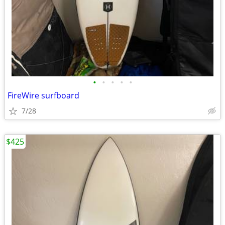
•
•
•
•
•
FireWire surfboard
7/28
$425