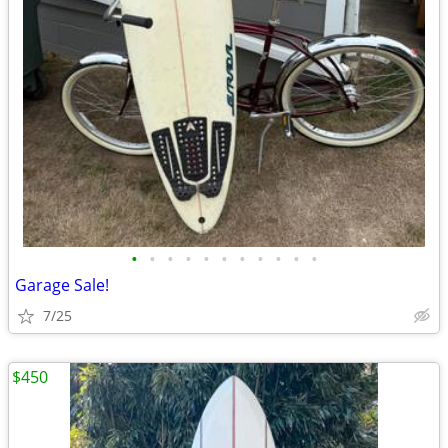
•
•
•
•
•
•
•
•
•
•
•
Garage Sale!
7/25
$450