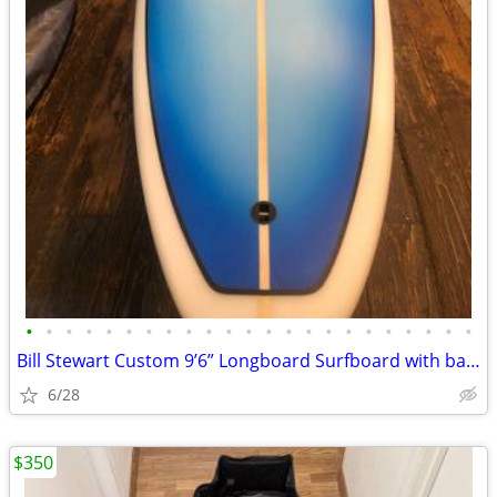
•
•
•
•
•
•
•
•
•
•
•
•
•
•
•
•
•
•
•
•
•
•
•
Bill Stewart Custom 9’6” Longboard Surfboard with bag- Used Once
6/28
$350