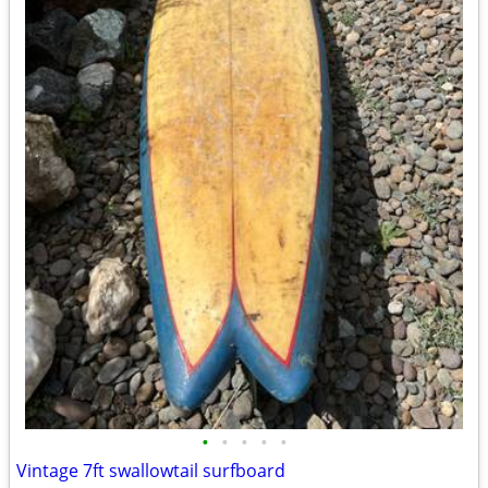
•
•
•
•
•
Vintage 7ft swallowtail surfboard