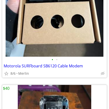
•
•
Motorola SURFboard SB6120 Cable Modem
8/6
Merlin
$40