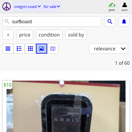
oregon coast
for sale
post
acct
+
price
condition
sold by
relevance
1
of 60
$10