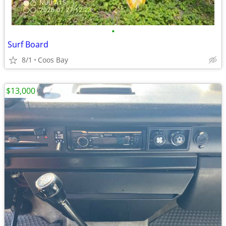
•
Surf Board
8/1
Coos Bay
$13,000