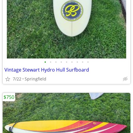
•
•
•
•
•
•
•
•
•
Vintage Stewart Hydro Hull Surfboard
7/22
Springfield
$750