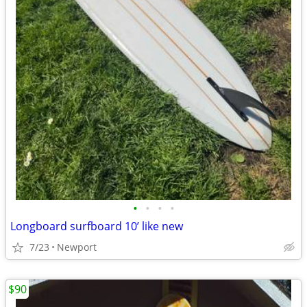
•
•
•
•
Longboard surfboard 10’ like new
7/23
Newport
$90