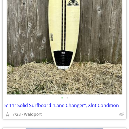
•
•
5' 11" Solid Surfboard "Lane Changer", Xlnt Condition
7/28
Waldport