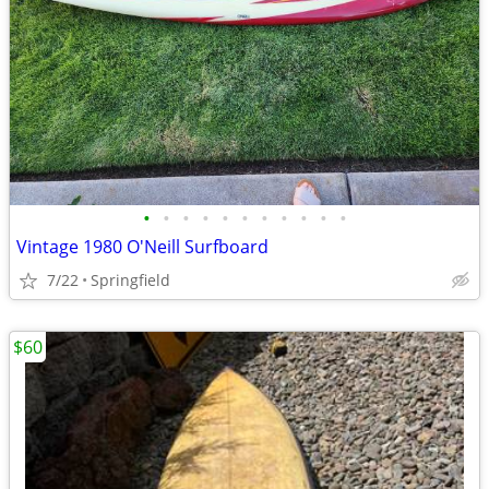
•
•
•
•
•
•
•
•
•
•
•
Vintage 1980 O'Neill Surfboard
7/22
Springfield
$60