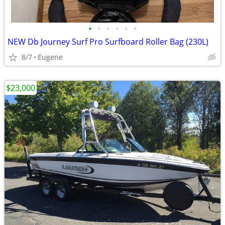
•
•
•
•
•
•
NEW Db Journey Surf Pro Surfboard Roller Bag (230L)
8/7
Eugene
$23,000