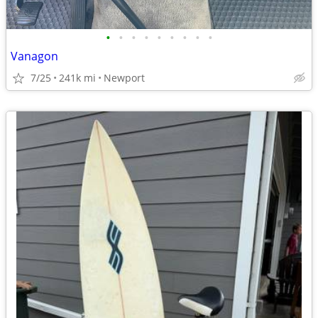
•
•
•
•
•
•
•
•
•
Vanagon
7/25
241k mi
Newport