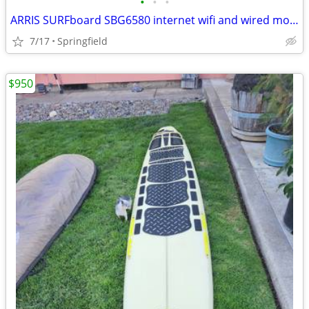
•
•
•
ARRIS SURFboard SBG6580 internet wifi and wired modem
7/17
Springfield
$950