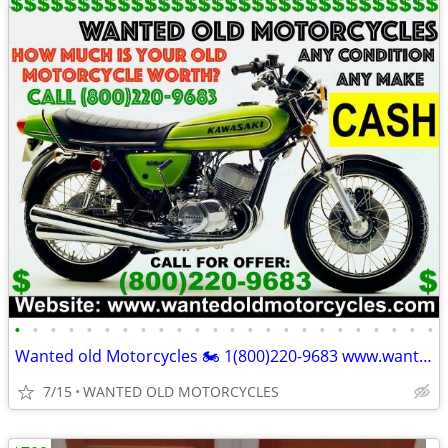
•
•
•
•
•
•
•
•
•
•
•
•
•
•
•
•
•
•
•
•
•
•
•
•
Wanted old Motorcycles 🏍️ 1(800)220-9683 www.wantedoldmotorcycles.com
7/15
WANTED OLD MOTORCYCLES