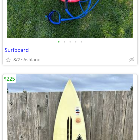
•
•
•
•
•
Surfboard
8/2
Ashland
$225