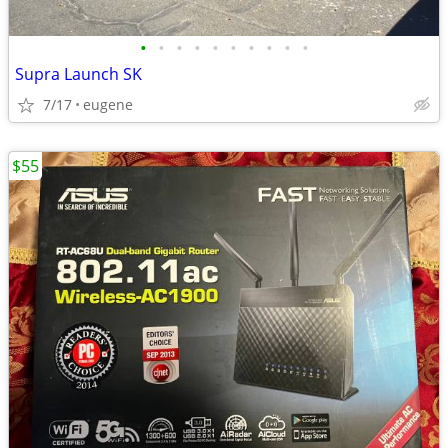
•
•
•
•
•
•
•
•
•
•
Supra Launch SK
7/17
eugene
$55