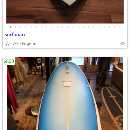
•
•
•
•
•
•
•
•
•
•
•
•
•
•
•
•
•
•
•
•
•
•
Surfboard
7/9
Eugene
$800