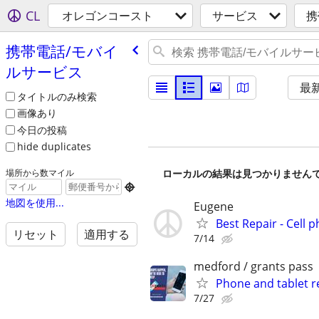
CL
オレゴンコースト
サービス
携
携帯電話/​モバイ
ルサービス
最
タイトルのみ検索
画像あり
今日の投稿
hide duplicates
ローカルの結果は見つかりません
場所から数マイル

地図を使用...
Eugene
Best Repair - Cell p
リセット
適用する
7/14
medford / grants pass
Phone and tablet r
7/27