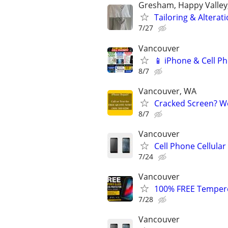
Gresham, Happy Valley
Tailoring & Alterat
7/27
Vancouver
📱 iPhone & Cell P
8/7
Vancouver, WA
Cracked Screen? We
8/7
Vancouver
Cell Phone Cellula
7/24
Vancouver
100% FREE Tempered
7/28
Vancouver