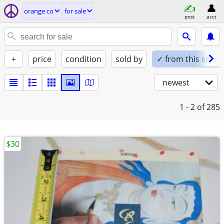
orange co
for sale
post
acct
+
price
condition
sold by
✓ from this seller
newest
1 - 2
of 285
$30