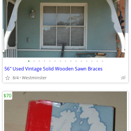
•
•
•
•
•
•
•
•
•
•
•
•
•
•
•
56" Used Vintage Solid Wooden Sawn Braces
8/4
Westminster
$70