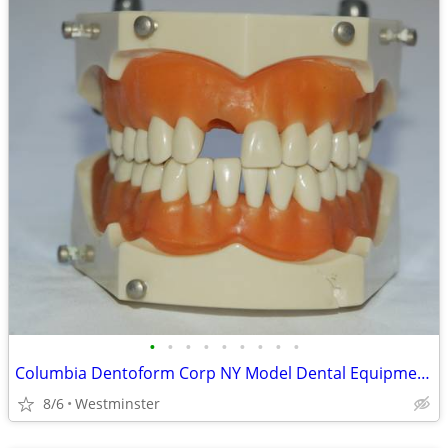
•
•
•
•
•
•
•
•
•
Columbia Dentoform Corp NY Model Dental Equipment Adult Teeth
8/6
Westminster