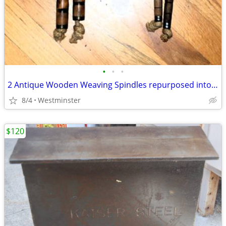
•
•
•
2 Antique Wooden Weaving Spindles repurposed into jump ropes
8/4
Westminster
$120