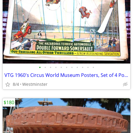
•
•
•
•
•
•
•
•
•
•
•
VTG 1960's Circus World Museum Posters, Set of 4 Posters New Old Stock
8/4
Westminster
$180