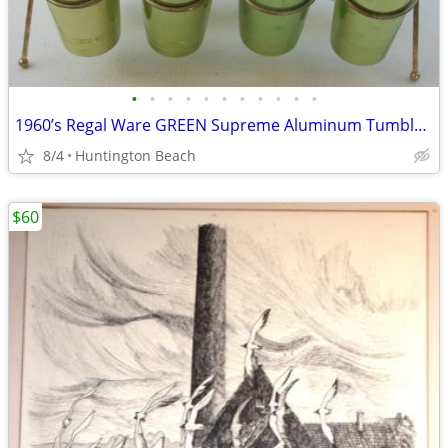
•
•
•
•
•
•
•
•
•
•
•
1960’s Regal Ware GREEN Supreme Aluminum Tumblers 8 with Rack 10 Oz
8/4
Huntington Beach
$60