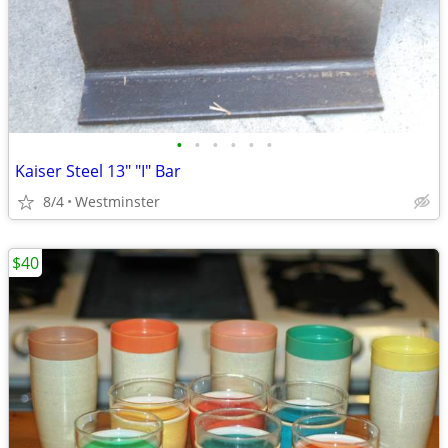
•
•
•
•
•
•
Kaiser Steel 13" "I" Bar
8/4
Westminster
$40