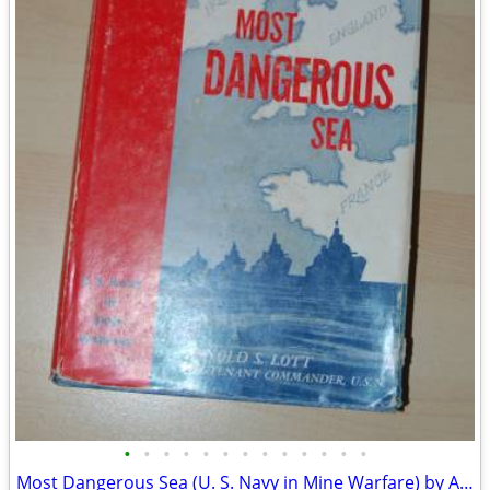
•
•
•
•
•
•
•
•
•
•
•
•
•
Most Dangerous Sea (U. S. Navy in Mine Warfare) by Arnold S. Lott Hard