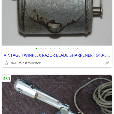
•
•
•
•
•
•
•
•
•
•
VINTAGE TWINPLEX RAZOR BLADE SHARPENER 1940/50's
8/4
Westminster
$60