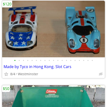
$120
•
•
•
•
•
•
•
•
•
•
•
•
•
•
•
•
•
•
•
Made by Tyco in Hong Kong. Slot Cars
8/4
Westminster
$50