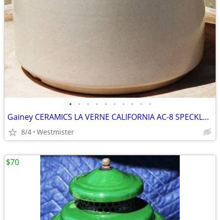
•
•
•
•
•
•
•
•
•
•
Gainey CERAMICS LA VERNE CALIFORNIA AC-8 SPECKLED MATTE WHITE PLANTER
8/4
Westmister
$70