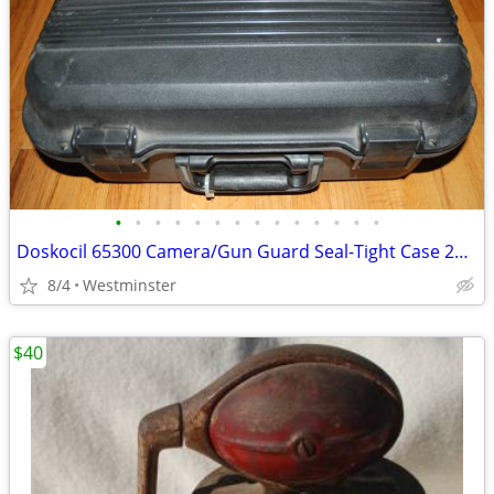
•
•
•
•
•
•
•
•
•
•
•
•
•
•
Doskocil 65300 Camera/Gun Guard Seal-Tight Case 20" x 16" x 9"
8/4
Westminster
$40