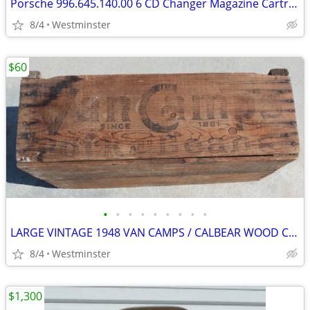
Porsche 996.645.140.00 6 CD Changer Magazine Cartridge
8/4
Westminster
$60
•
•
•
•
•
•
•
•
•
LARGE VINTAGE 1948 VAN CAMPS / CALBEAR WOOD CRATE PORK & BEANS
8/4
Westminster
$1,300