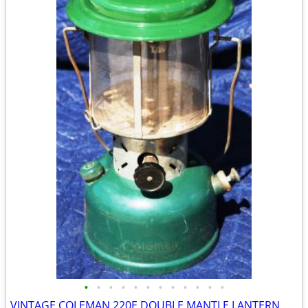
•
•
•
•
•
•
•
•
•
•
•
•
VINTAGE COLEMAN 220E DOUBLE MANTLE LANTERN DATED 1958 SUNSHINE