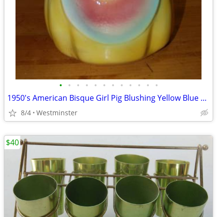
•
•
•
•
•
•
•
•
•
•
•
•
1950's American Bisque Girl Pig Blushing Yellow Blue Cookie Jar
8/4
Westminster
$40