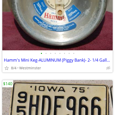
•
•
•
•
•
•
•
•
Hamm's Mini Keg-ALUMINUM (Piggy Bank)- 2- 1/4 Gallon -Beer Keg 1960's
8/4
Westminster
$140