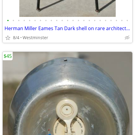
•
•
•
•
•
•
•
•
•
•
•
•
•
•
•
•
•
•
•
•
•
•
•
Herman Miller Eames Tan Dark shell on rare architect's drafting base.
8/4
Westminster
$45