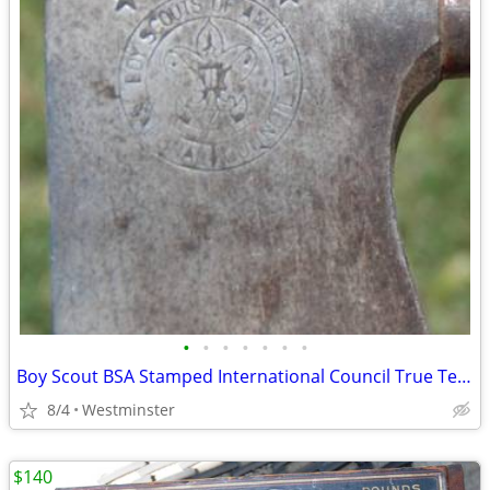
•
•
•
•
•
•
•
Boy Scout BSA Stamped International Council True Temper Camp Hatchet
8/4
Westminster
$140