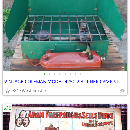
•
•
•
•
•
•
•
•
•
VINTAGE COLEMAN MODEL 425C 2 BURNER CAMP STOVE
8/4
Westminster
$30