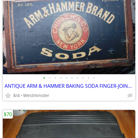
•
•
•
•
•
•
•
•
•
•
ANTIQUE ARM & HAMMER BAKING SODA FINGER-JOINTED WOODEN CRATE, W/STAMP
8/4
Westminster
$70