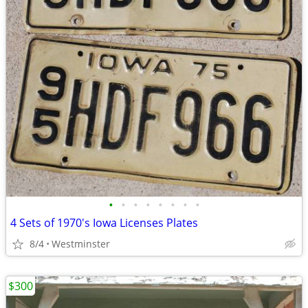
•
•
•
•
•
•
•
•
4 Sets of 1970's Iowa Licenses Plates
8/4
Westminster
$300