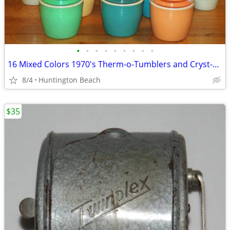
•
•
•
•
•
•
•
•
•
16 Mixed Colors 1970's Therm-o-Tumblers and Cryst-o-Therm
8/4
Huntington Beach
$35