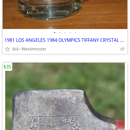
•
•
•
•
•
1981 LOS ANGELES 1984 OLYMPICS TIFFANY CRYSTAL MUG ABC EXEC GIFT
8/4
Westminster
$35