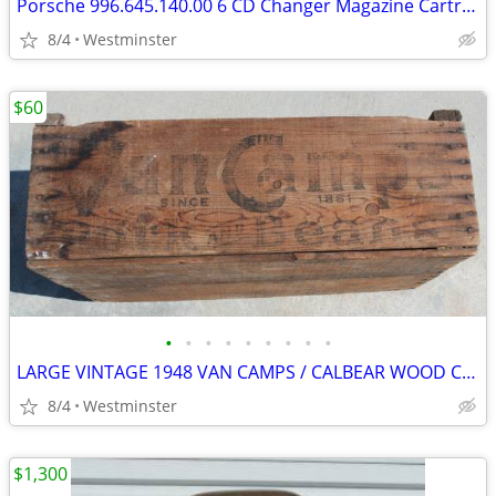
Porsche 996.645.140.00 6 CD Changer Magazine Cartridge
8/4
Westminster
$60
•
•
•
•
•
•
•
•
•
LARGE VINTAGE 1948 VAN CAMPS / CALBEAR WOOD CRATE PORK & BEANS
8/4
Westminster
$1,300