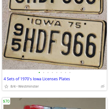
•
•
•
•
•
•
•
•
4 Sets of 1970's Iowa Licenses Plates
8/4
Westminster
$70