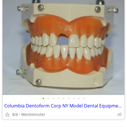
•
•
•
•
•
•
•
•
•
Columbia Dentoform Corp NY Model Dental Equipment Adult Teeth
8/6
Westminster