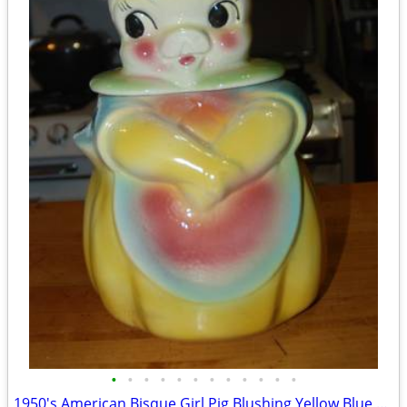
•
•
•
•
•
•
•
•
•
•
•
•
1950's American Bisque Girl Pig Blushing Yellow Blue Cookie Jar