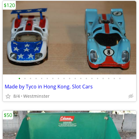
$120
•
•
•
•
•
•
•
•
•
•
•
•
•
•
•
•
•
•
•
Made by Tyco in Hong Kong. Slot Cars
8/4
Westminster
$50