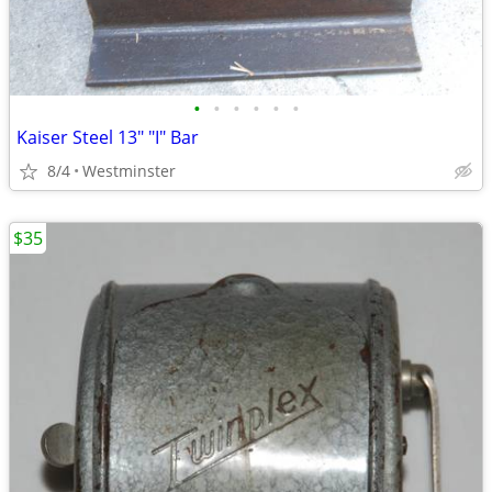
•
•
•
•
•
•
Kaiser Steel 13" "I" Bar
8/4
Westminster
$35