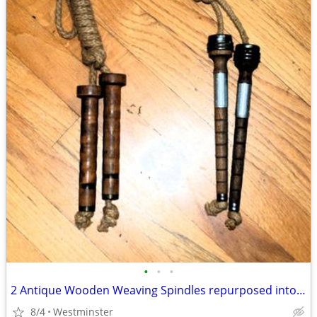
•
•
•
2 Antique Wooden Weaving Spindles repurposed into jump ropes
8/4
Westminster