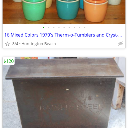
•
•
•
•
•
•
•
•
•
16 Mixed Colors 1970's Therm-o-Tumblers and Cryst-o-Therm
8/4
Huntington Beach
$120