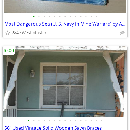
•
•
•
•
•
•
•
•
•
•
•
•
•
Most Dangerous Sea (U. S. Navy in Mine Warfare) by Arnold S. Lott Hard
8/4
Westminster
$300
•
•
•
•
•
•
•
•
•
•
•
•
•
•
•
56" Used Vintage Solid Wooden Sawn Braces