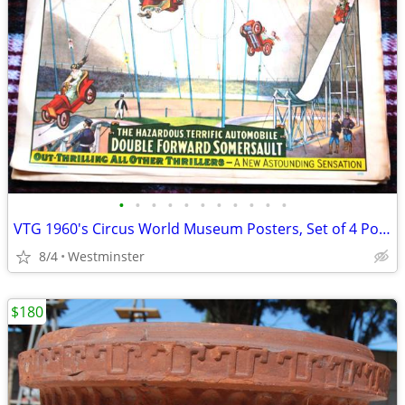
•
•
•
•
•
•
•
•
•
•
•
VTG 1960's Circus World Museum Posters, Set of 4 Posters New Old Stock
8/4
Westminster
$180