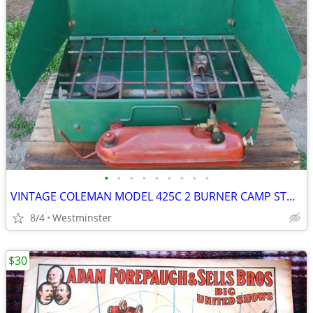
•
•
•
•
•
•
•
•
•
VINTAGE COLEMAN MODEL 425C 2 BURNER CAMP STOVE
8/4
Westminster
$30