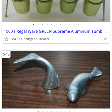
•
•
•
•
•
•
•
•
•
•
•
1960’s Regal Ware GREEN Supreme Aluminum Tumblers 8 with Rack 10 Oz
8/4
Huntington Beach
$45
•
•
•
•
•
•
•
•
•