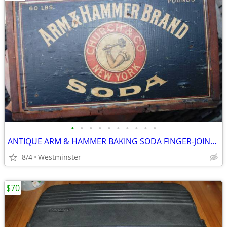
•
•
•
•
•
•
•
•
•
•
ANTIQUE ARM & HAMMER BAKING SODA FINGER-JOINTED WOODEN CRATE, W/STAMP
8/4
Westminster
$70