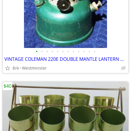
•
•
•
•
•
•
•
•
•
•
•
•
VINTAGE COLEMAN 220E DOUBLE MANTLE LANTERN DATED 1958 SUNSHINE
8/4
Westminster
$40