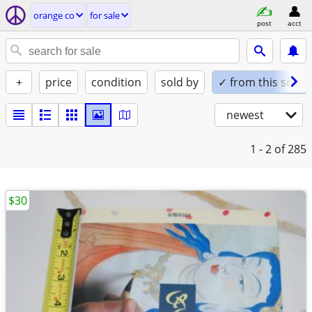
orange co
for sale
post
acct
+
price
condition
sold by
✓ from this seller
newest
1 - 2
of 285
$30