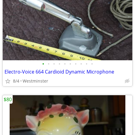
•
•
•
•
•
•
•
•
•
•
Electro-Voice 664 Cardioid Dynamic Microphone
8/4
Westminster
$80