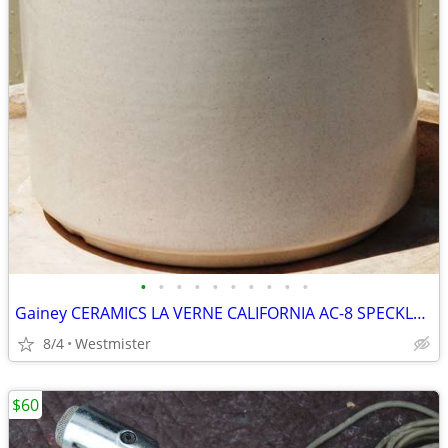
•
•
•
•
•
•
•
•
•
•
Gainey CERAMICS LA VERNE CALIFORNIA AC-8 SPECKLED MATTE WHITE PLANTER
8/4
Westmister
$60