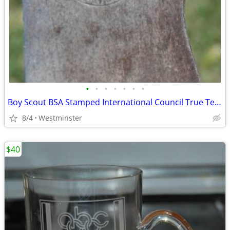
•
•
•
•
•
•
•
Boy Scout BSA Stamped International Council True Temper Camp Hatchet
8/4
Westminster
$40