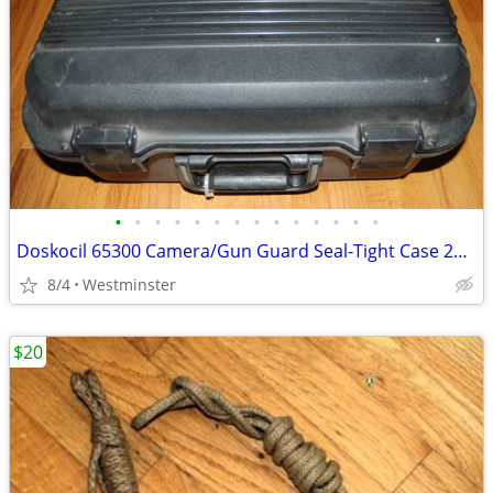
•
•
•
•
•
•
•
•
•
•
•
•
•
•
Doskocil 65300 Camera/Gun Guard Seal-Tight Case 20" x 16" x 9"
8/4
Westminster
$20