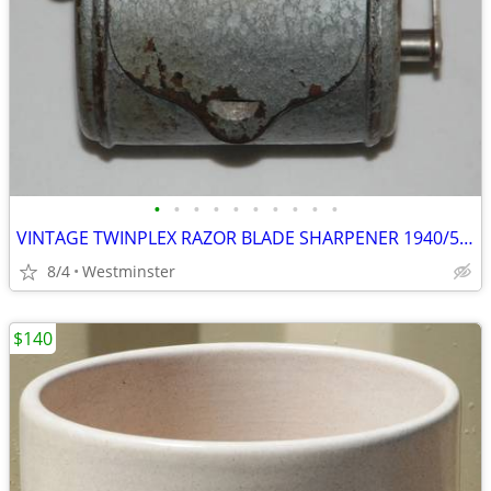
•
•
•
•
•
•
•
•
•
•
VINTAGE TWINPLEX RAZOR BLADE SHARPENER 1940/50's
8/4
Westminster
$140