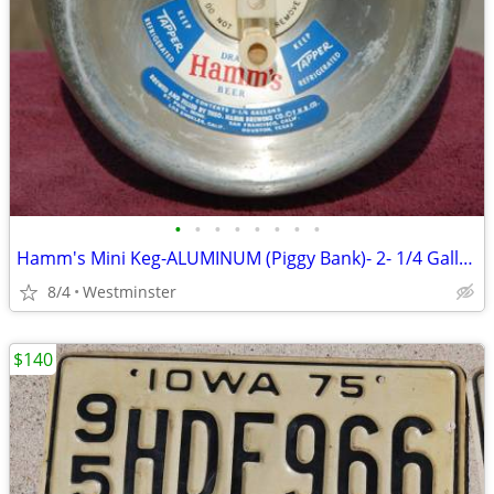
•
•
•
•
•
•
•
•
Hamm's Mini Keg-ALUMINUM (Piggy Bank)- 2- 1/4 Gallon -Beer Keg 1960's
8/4
Westminster
$140