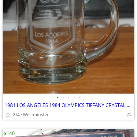
•
•
•
•
•
1981 LOS ANGELES 1984 OLYMPICS TIFFANY CRYSTAL MUG ABC EXEC GIFT
8/4
Westminster
$140