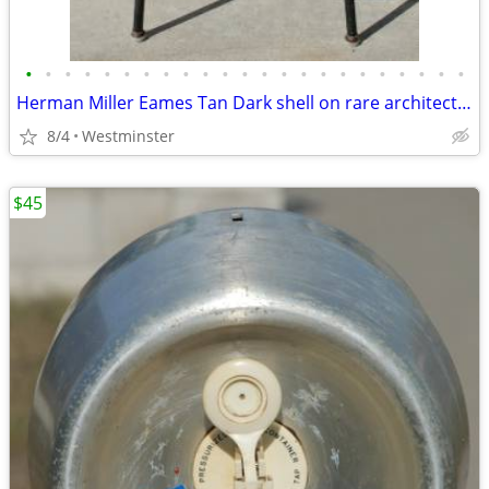
•
•
•
•
•
•
•
•
•
•
•
•
•
•
•
•
•
•
•
•
•
•
•
Herman Miller Eames Tan Dark shell on rare architect's drafting base.
8/4
Westminster
$45