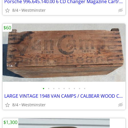
Porsche 996.645.140.00 6 CD Changer Magazine Cartridge
8/4
Westminster
$60
•
•
•
•
•
•
•
•
•
LARGE VINTAGE 1948 VAN CAMPS / CALBEAR WOOD CRATE PORK & BEANS
8/4
Westminster
$1,300