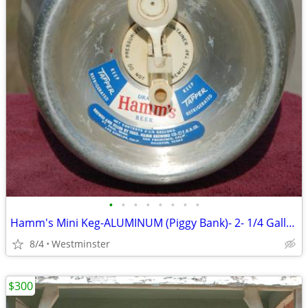
•
•
•
•
•
•
•
•
Hamm's Mini Keg-ALUMINUM (Piggy Bank)- 2- 1/4 Gallon -Beer Keg 1960's
8/4
Westminster
$300