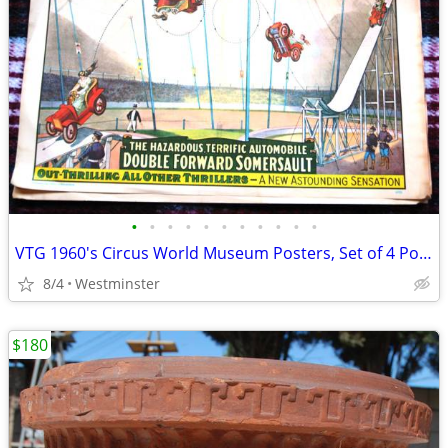
•
•
•
•
•
•
•
•
•
•
•
VTG 1960's Circus World Museum Posters, Set of 4 Posters New Old Stock
8/4
Westminster
$180