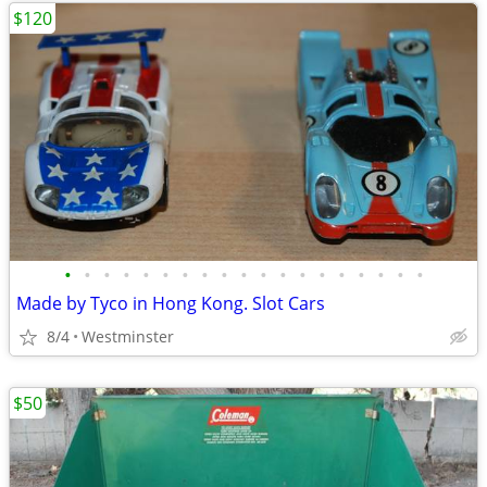
$120
•
•
•
•
•
•
•
•
•
•
•
•
•
•
•
•
•
•
•
Made by Tyco in Hong Kong. Slot Cars
8/4
Westminster
$50