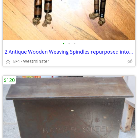
•
•
•
2 Antique Wooden Weaving Spindles repurposed into jump ropes
8/4
Westminster
$120