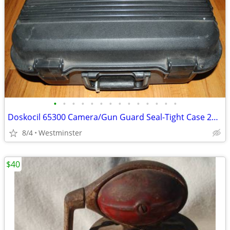
•
•
•
•
•
•
•
•
•
•
•
•
•
•
Doskocil 65300 Camera/Gun Guard Seal-Tight Case 20" x 16" x 9"
8/4
Westminster
$40