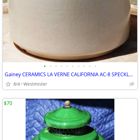
•
•
•
•
•
•
•
•
•
•
Gainey CERAMICS LA VERNE CALIFORNIA AC-8 SPECKLED MATTE WHITE PLANTER
8/4
Westmister
$70