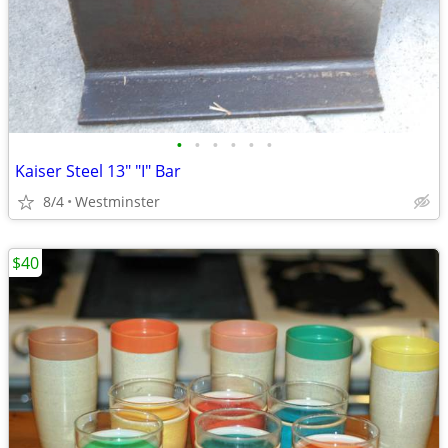
•
•
•
•
•
•
Kaiser Steel 13" "I" Bar
8/4
Westminster
$40