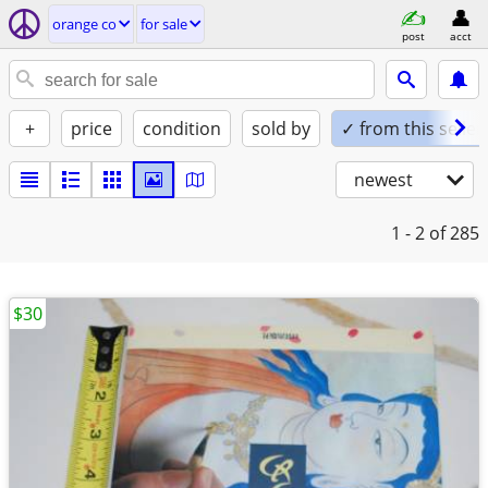
orange co
for sale
post
acct
+
price
condition
sold by
✓ from this seller
newest
1 - 2
of 285
$30