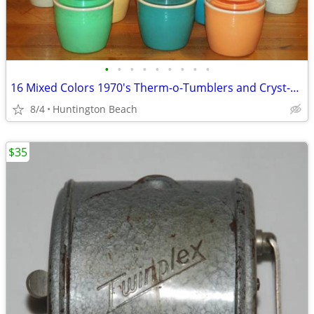
•
•
•
•
•
•
•
•
•
16 Mixed Colors 1970's Therm-o-Tumblers and Cryst-o-Therm
8/4
Huntington Beach
$35