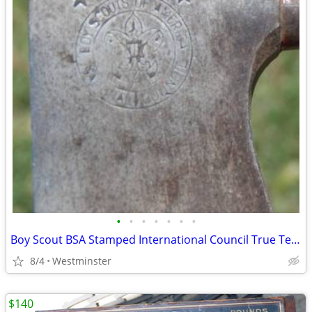
•
•
•
•
•
•
•
Boy Scout BSA Stamped International Council True Temper Camp Hatchet
8/4
Westminster
$140