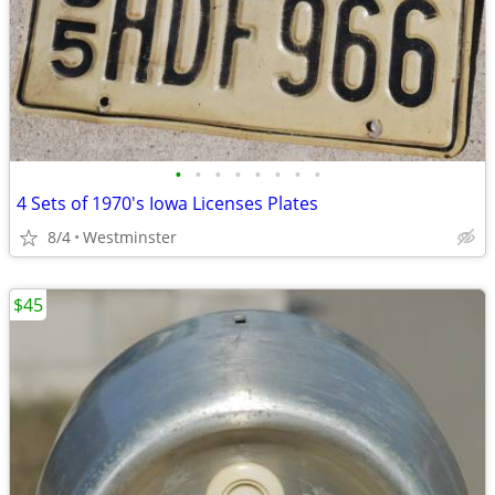
•
•
•
•
•
•
•
•
4 Sets of 1970's Iowa Licenses Plates
8/4
Westminster
$45