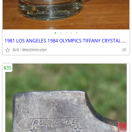
•
•
•
•
•
1981 LOS ANGELES 1984 OLYMPICS TIFFANY CRYSTAL MUG ABC EXEC GIFT
8/4
Westminster
$35