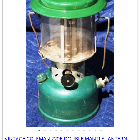
•
•
•
•
•
•
•
•
•
•
•
•
VINTAGE COLEMAN 220E DOUBLE MANTLE LANTERN DATED 1958 SUNSHINE