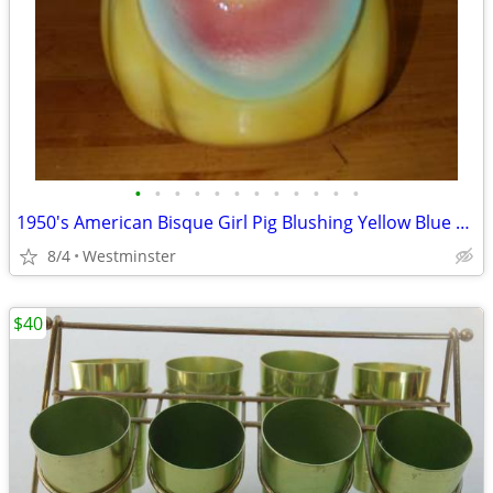
•
•
•
•
•
•
•
•
•
•
•
•
1950's American Bisque Girl Pig Blushing Yellow Blue Cookie Jar
8/4
Westminster
$40