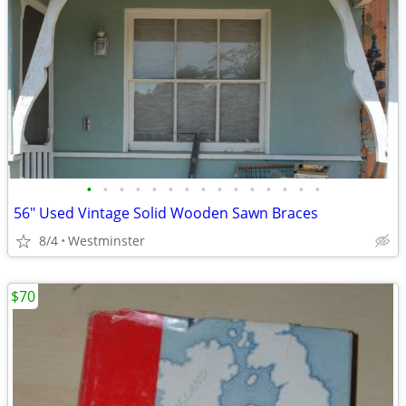
•
•
•
•
•
•
•
•
•
•
•
•
•
•
•
56" Used Vintage Solid Wooden Sawn Braces
8/4
Westminster
$70