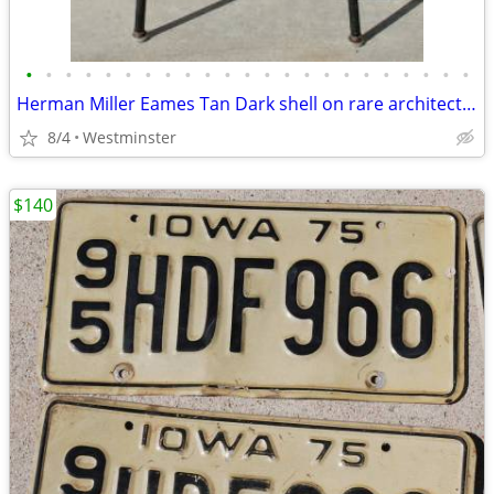
•
•
•
•
•
•
•
•
•
•
•
•
•
•
•
•
•
•
•
•
•
•
•
Herman Miller Eames Tan Dark shell on rare architect's drafting base.
8/4
Westminster
$140