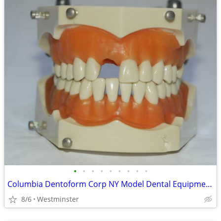
•
•
•
•
•
•
•
•
•
Columbia Dentoform Corp NY Model Dental Equipment Adult Teeth
8/6
Westminster