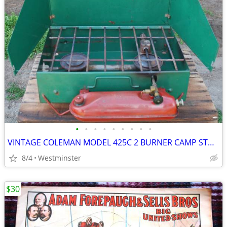
•
•
•
•
•
•
•
•
•
VINTAGE COLEMAN MODEL 425C 2 BURNER CAMP STOVE
8/4
Westminster
$30