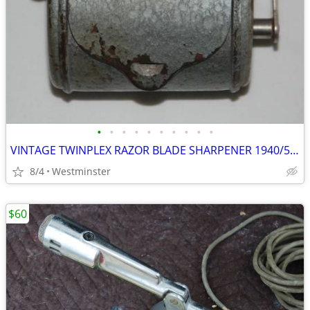
•
•
•
•
•
•
•
•
•
•
VINTAGE TWINPLEX RAZOR BLADE SHARPENER 1940/50's
8/4
Westminster
$60