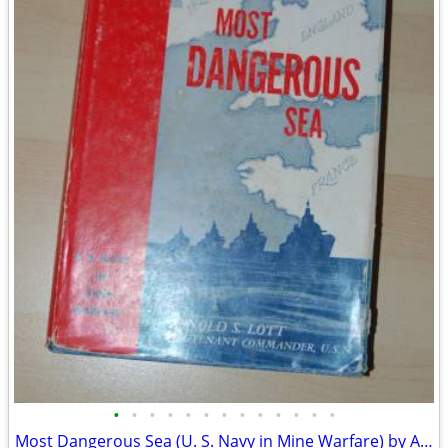
•
•
•
•
•
•
•
•
•
•
•
•
•
Most Dangerous Sea (U. S. Navy in Mine Warfare) by Arnold S. Lott Hard