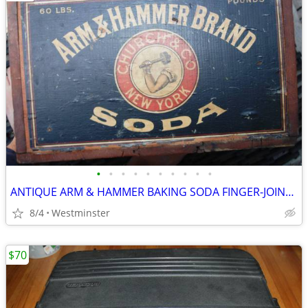
•
•
•
•
•
•
•
•
•
•
ANTIQUE ARM & HAMMER BAKING SODA FINGER-JOINTED WOODEN CRATE, W/STAMP
8/4
Westminster
$70