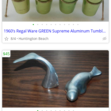
•
•
•
•
•
•
•
•
•
•
•
1960’s Regal Ware GREEN Supreme Aluminum Tumblers 8 with Rack 10 Oz
8/4
Huntington Beach
$45
•
•
•
•
•
•
•
•
•