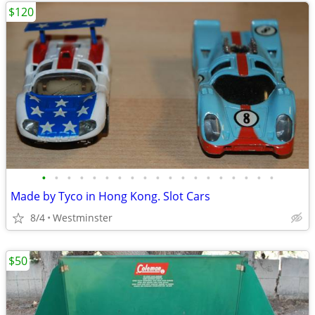
$120
•
•
•
•
•
•
•
•
•
•
•
•
•
•
•
•
•
•
•
Made by Tyco in Hong Kong. Slot Cars
8/4
Westminster
$50