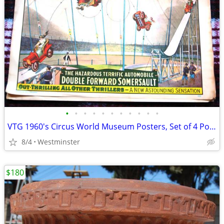
•
•
•
•
•
•
•
•
•
•
•
VTG 1960's Circus World Museum Posters, Set of 4 Posters New Old Stock
8/4
Westminster
$180