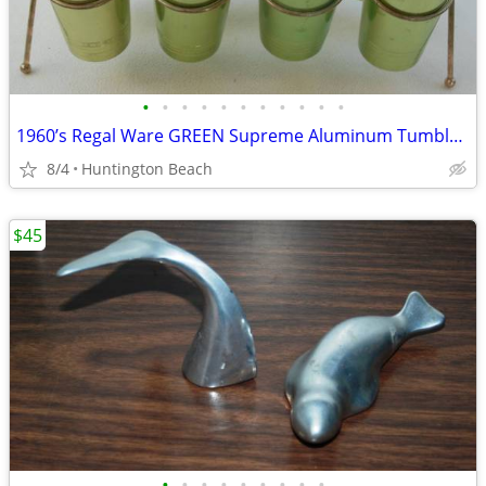
•
•
•
•
•
•
•
•
•
•
•
1960’s Regal Ware GREEN Supreme Aluminum Tumblers 8 with Rack 10 Oz
8/4
Huntington Beach
$45
•
•
•
•
•
•
•
•
•