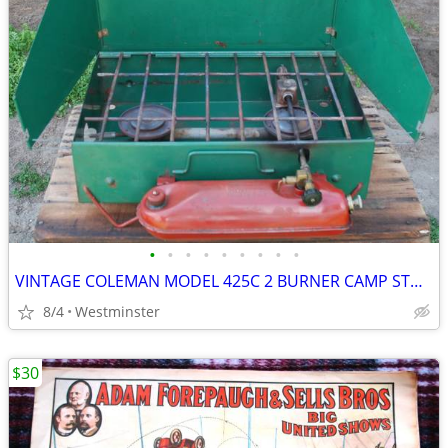
•
•
•
•
•
•
•
•
•
VINTAGE COLEMAN MODEL 425C 2 BURNER CAMP STOVE
8/4
Westminster
$30