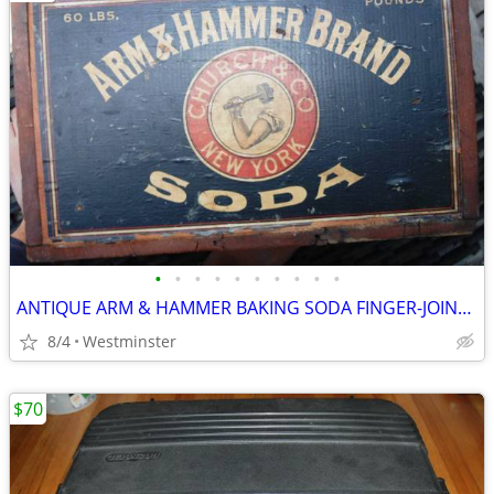
•
•
•
•
•
•
•
•
•
•
ANTIQUE ARM & HAMMER BAKING SODA FINGER-JOINTED WOODEN CRATE, W/STAMP
8/4
Westminster
$70