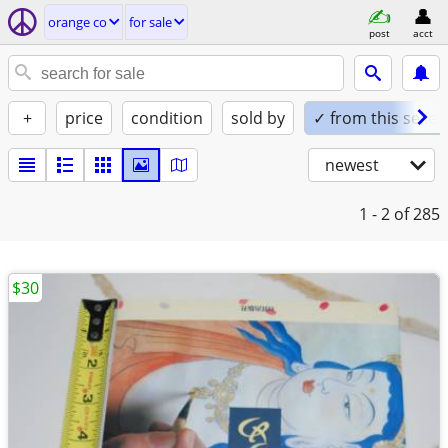
orange co
for sale
post
acct
+
price
condition
sold by
✓ from this seller
newest
1 - 2
of 285
$30