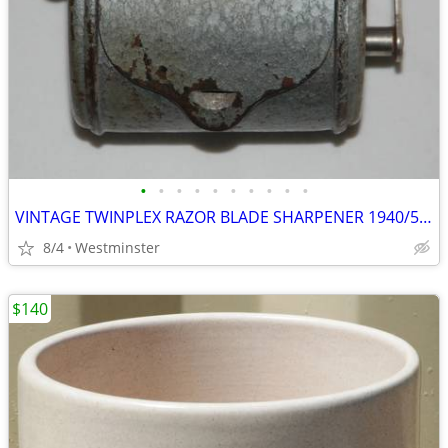
•
•
•
•
•
•
•
•
•
•
VINTAGE TWINPLEX RAZOR BLADE SHARPENER 1940/50's
8/4
Westminster
$140