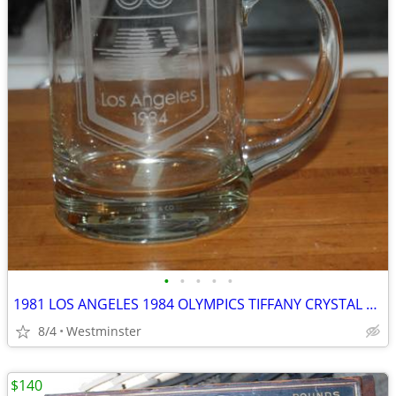
•
•
•
•
•
1981 LOS ANGELES 1984 OLYMPICS TIFFANY CRYSTAL MUG ABC EXEC GIFT
8/4
Westminster
$140