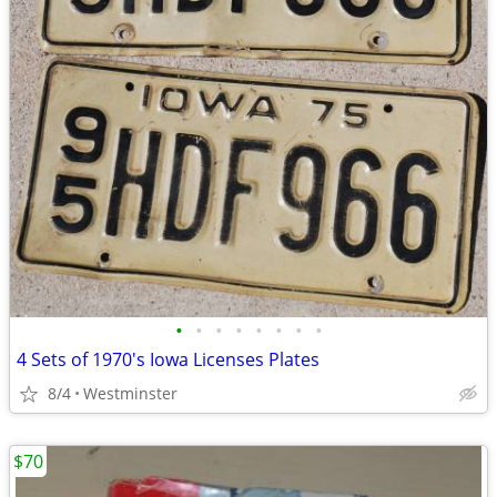
•
•
•
•
•
•
•
•
4 Sets of 1970's Iowa Licenses Plates
8/4
Westminster
$70