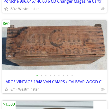
Porsche 996.645.140.00 6 CD Changer Magazine Cartridge
8/4
Westminster
$60
•
•
•
•
•
•
•
•
•
LARGE VINTAGE 1948 VAN CAMPS / CALBEAR WOOD CRATE PORK & BEANS
8/4
Westminster
$1,300