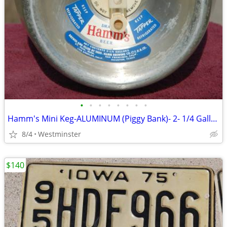
•
•
•
•
•
•
•
•
Hamm's Mini Keg-ALUMINUM (Piggy Bank)- 2- 1/4 Gallon -Beer Keg 1960's
8/4
Westminster
$140