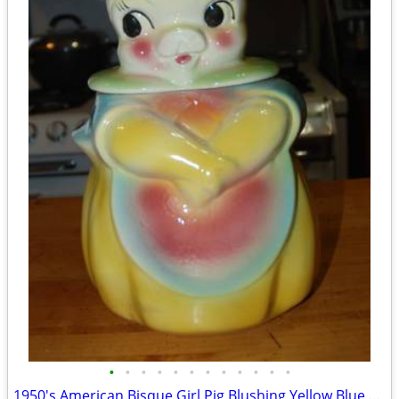
•
•
•
•
•
•
•
•
•
•
•
•
1950's American Bisque Girl Pig Blushing Yellow Blue Cookie Jar