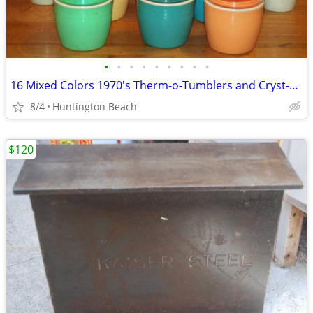
•
•
•
•
•
•
•
•
•
16 Mixed Colors 1970's Therm-o-Tumblers and Cryst-o-Therm
8/4
Huntington Beach
$120