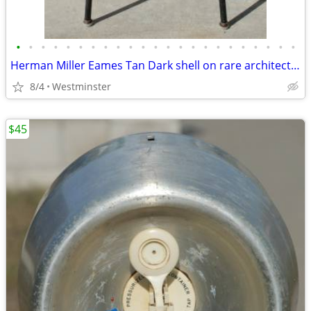
•
•
•
•
•
•
•
•
•
•
•
•
•
•
•
•
•
•
•
•
•
•
•
Herman Miller Eames Tan Dark shell on rare architect's drafting base.
8/4
Westminster
$45