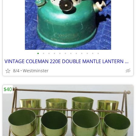
•
•
•
•
•
•
•
•
•
•
•
•
VINTAGE COLEMAN 220E DOUBLE MANTLE LANTERN DATED 1958 SUNSHINE
8/4
Westminster
$40