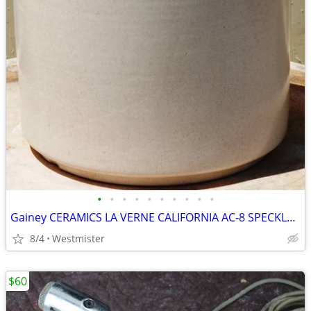
•
•
•
•
•
•
•
•
•
•
Gainey CERAMICS LA VERNE CALIFORNIA AC-8 SPECKLED MATTE WHITE PLANTER
8/4
Westmister
$60