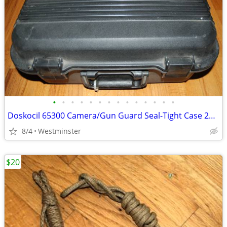
•
•
•
•
•
•
•
•
•
•
•
•
•
•
Doskocil 65300 Camera/Gun Guard Seal-Tight Case 20" x 16" x 9"
8/4
Westminster
$20