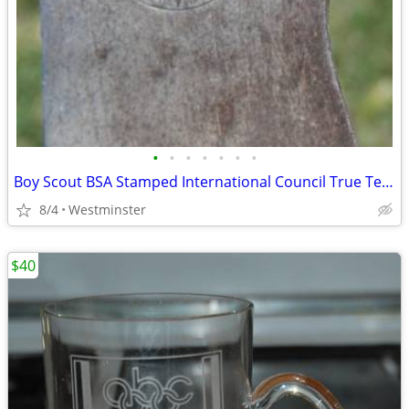
•
•
•
•
•
•
•
Boy Scout BSA Stamped International Council True Temper Camp Hatchet
8/4
Westminster
$40