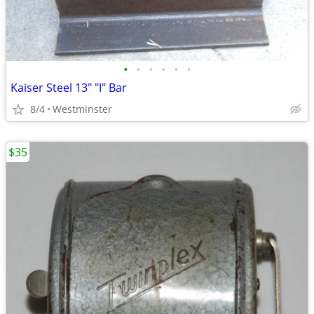
•
•
•
•
•
•
Kaiser Steel 13" "I" Bar
8/4
Westminster
$35