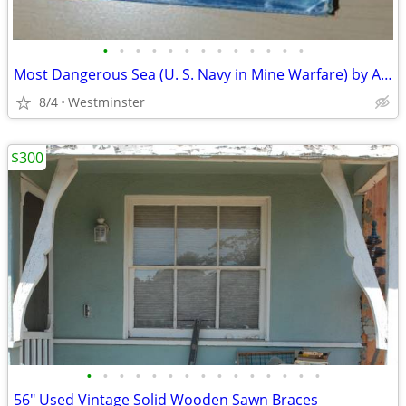
•
•
•
•
•
•
•
•
•
•
•
•
•
Most Dangerous Sea (U. S. Navy in Mine Warfare) by Arnold S. Lott Hard
8/4
Westminster
$300
•
•
•
•
•
•
•
•
•
•
•
•
•
•
•
56" Used Vintage Solid Wooden Sawn Braces