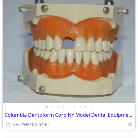
•
•
•
•
•
•
•
•
•
Columbia Dentoform Corp NY Model Dental Equipment Adult Teeth
8/6
Westminster