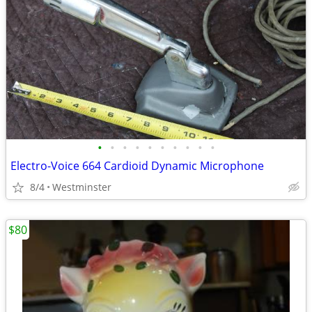
•
•
•
•
•
•
•
•
•
•
Electro-Voice 664 Cardioid Dynamic Microphone
8/4
Westminster
$80