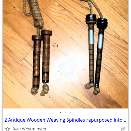
•
•
•
2 Antique Wooden Weaving Spindles repurposed into jump ropes
8/4
Westminster