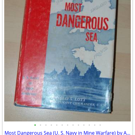
•
•
•
•
•
•
•
•
•
•
•
•
•
Most Dangerous Sea (U. S. Navy in Mine Warfare) by Arnold S. Lott Hard