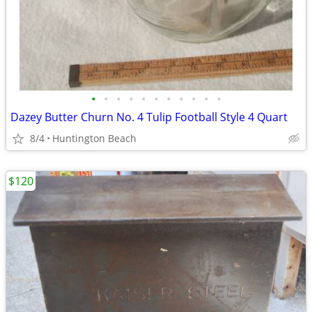
•
•
•
•
•
•
•
•
•
•
•
Dazey Butter Churn No. 4 Tulip Football Style 4 Quart
8/4
Huntington Beach
$120