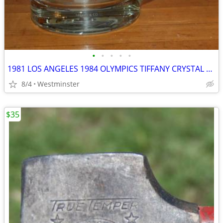
•
•
•
•
•
1981 LOS ANGELES 1984 OLYMPICS TIFFANY CRYSTAL MUG ABC EXEC GIFT
8/4
Westminster
$35