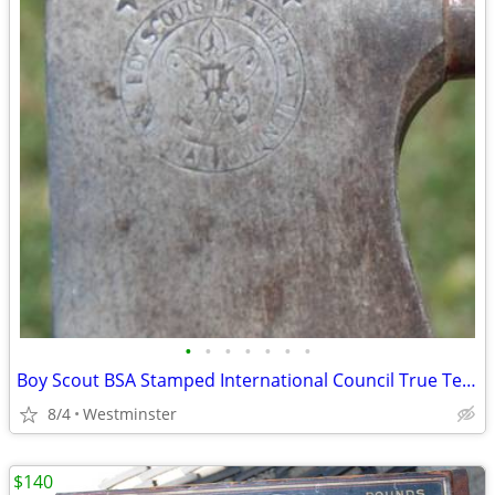
•
•
•
•
•
•
•
Boy Scout BSA Stamped International Council True Temper Camp Hatchet
8/4
Westminster
$140