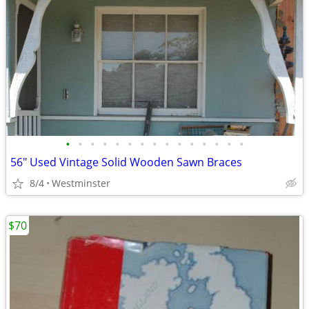
•
•
•
•
•
•
•
•
•
•
•
•
•
•
•
56" Used Vintage Solid Wooden Sawn Braces
8/4
Westminster
$70