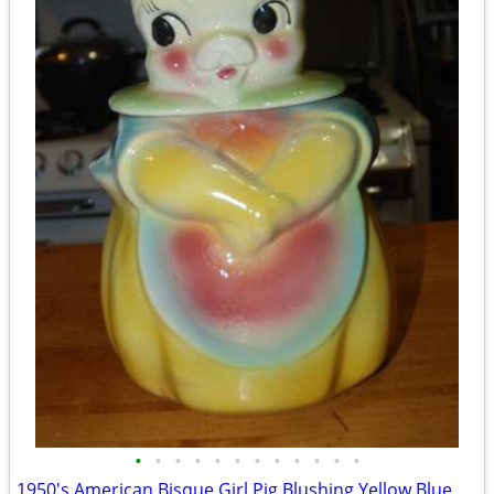
•
•
•
•
•
•
•
•
•
•
•
•
1950's American Bisque Girl Pig Blushing Yellow Blue Cookie Jar