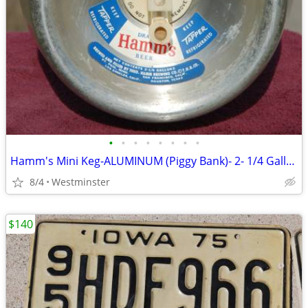
•
•
•
•
•
•
•
•
Hamm's Mini Keg-ALUMINUM (Piggy Bank)- 2- 1/4 Gallon -Beer Keg 1960's
8/4
Westminster
$140