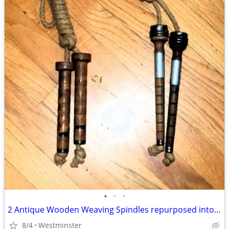
•
•
•
2 Antique Wooden Weaving Spindles repurposed into jump ropes
8/4
Westminster