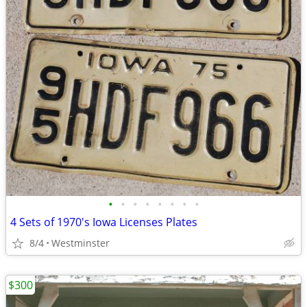
•
•
•
•
•
•
•
•
4 Sets of 1970's Iowa Licenses Plates
8/4
Westminster
$300