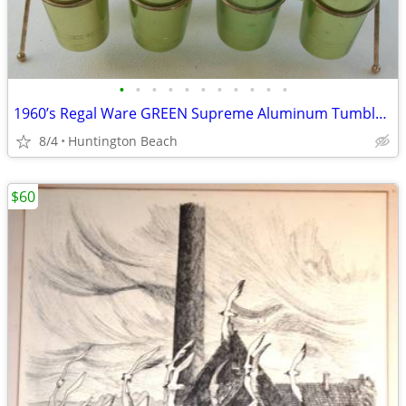
•
•
•
•
•
•
•
•
•
•
•
1960’s Regal Ware GREEN Supreme Aluminum Tumblers 8 with Rack 10 Oz
8/4
Huntington Beach
$60