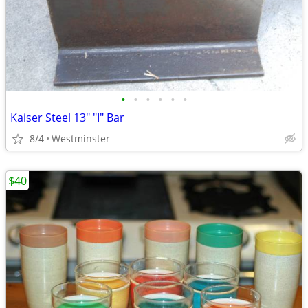
•
•
•
•
•
•
Kaiser Steel 13" "I" Bar
8/4
Westminster
$40