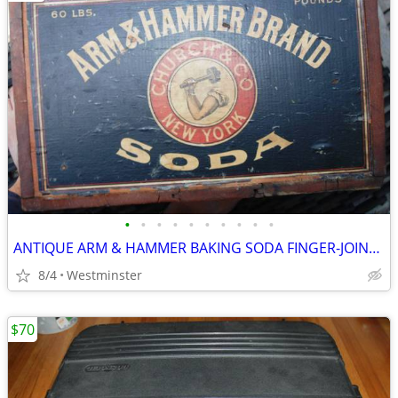
•
•
•
•
•
•
•
•
•
•
ANTIQUE ARM & HAMMER BAKING SODA FINGER-JOINTED WOODEN CRATE, W/STAMP
8/4
Westminster
$70