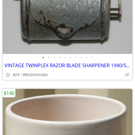
•
•
•
•
•
•
•
•
•
•
VINTAGE TWINPLEX RAZOR BLADE SHARPENER 1940/50's
8/4
Westminster
$140