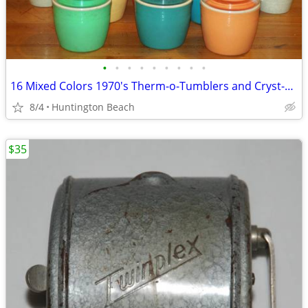
•
•
•
•
•
•
•
•
•
16 Mixed Colors 1970's Therm-o-Tumblers and Cryst-o-Therm
8/4
Huntington Beach
$35