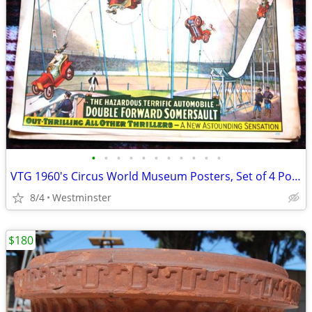
•
•
•
•
•
•
•
•
•
•
•
VTG 1960's Circus World Museum Posters, Set of 4 Posters New Old Stock
8/4
Westminster
$180