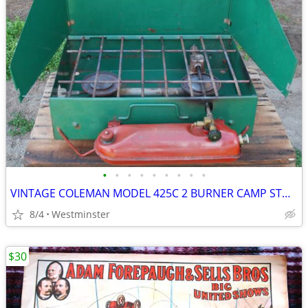
•
•
•
•
•
•
•
•
•
VINTAGE COLEMAN MODEL 425C 2 BURNER CAMP STOVE
8/4
Westminster
$30