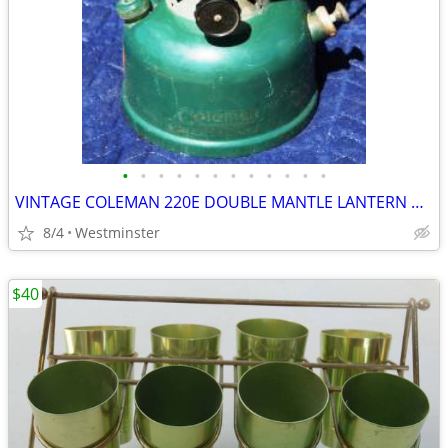
•
•
•
•
•
•
•
•
•
•
•
•
VINTAGE COLEMAN 220E DOUBLE MANTLE LANTERN DATED 1958 SUNSHINE
8/4
Westminster
$40