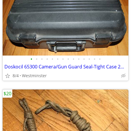
•
•
•
•
•
•
•
•
•
•
•
•
•
•
Doskocil 65300 Camera/Gun Guard Seal-Tight Case 20" x 16" x 9"
8/4
Westminster
$20