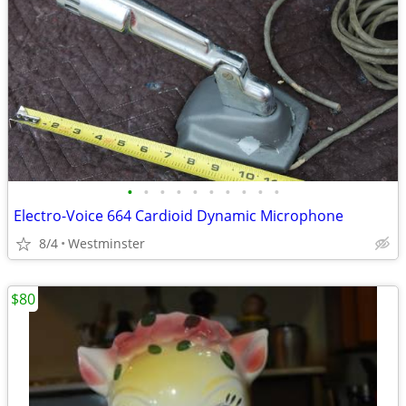
•
•
•
•
•
•
•
•
•
•
Electro-Voice 664 Cardioid Dynamic Microphone
8/4
Westminster
$80