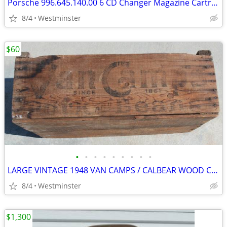
Porsche 996.645.140.00 6 CD Changer Magazine Cartridge
8/4
Westminster
$60
•
•
•
•
•
•
•
•
•
LARGE VINTAGE 1948 VAN CAMPS / CALBEAR WOOD CRATE PORK & BEANS
8/4
Westminster
$1,300