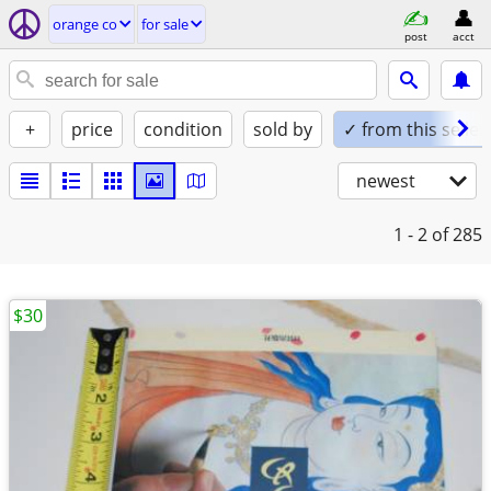
orange co
for sale
post
acct
+
price
condition
sold by
✓ from this seller
newest
1 - 2
of 285
$30