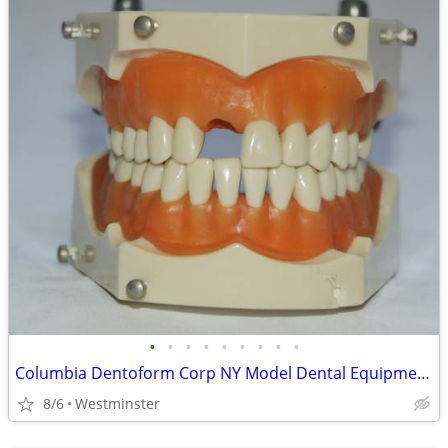
•
•
•
•
•
•
•
•
•
Columbia Dentoform Corp NY Model Dental Equipment Adult Teeth
8/6
Westminster