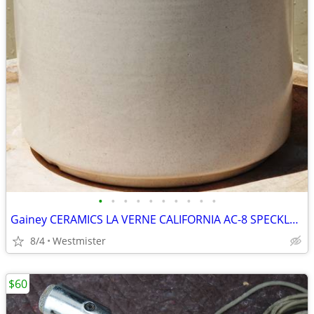
•
•
•
•
•
•
•
•
•
•
Gainey CERAMICS LA VERNE CALIFORNIA AC-8 SPECKLED MATTE WHITE PLANTER
8/4
Westmister
$60