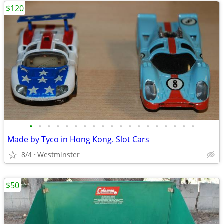
$120
•
•
•
•
•
•
•
•
•
•
•
•
•
•
•
•
•
•
•
Made by Tyco in Hong Kong. Slot Cars
8/4
Westminster
$50