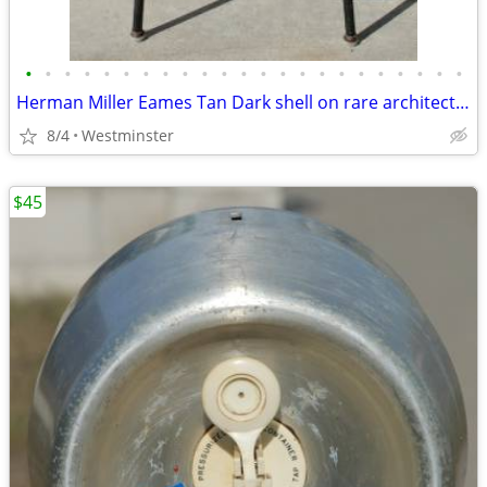
•
•
•
•
•
•
•
•
•
•
•
•
•
•
•
•
•
•
•
•
•
•
•
Herman Miller Eames Tan Dark shell on rare architect's drafting base.
8/4
Westminster
$45