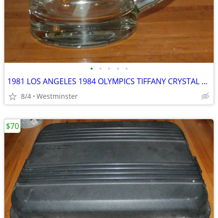
•
•
•
•
•
1981 LOS ANGELES 1984 OLYMPICS TIFFANY CRYSTAL MUG ABC EXEC GIFT
8/4
Westminster
$70