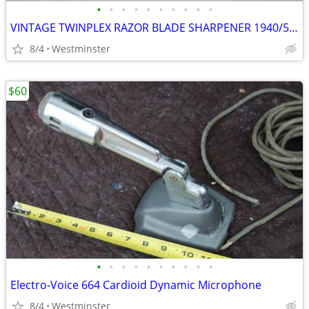
•
•
•
•
•
•
•
•
•
•
VINTAGE TWINPLEX RAZOR BLADE SHARPENER 1940/50's
8/4
Westminster
$60
•
•
•
•
•
•
•
•
•
•
Electro-Voice 664 Cardioid Dynamic Microphone
8/4
Westminster