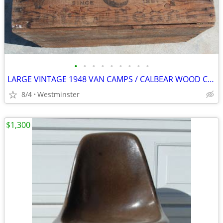
•
•
•
•
•
•
•
•
•
LARGE VINTAGE 1948 VAN CAMPS / CALBEAR WOOD CRATE PORK & BEANS
8/4
Westminster
$1,300