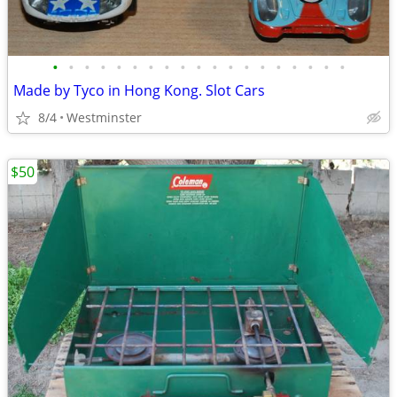
•
•
•
•
•
•
•
•
•
•
•
•
•
•
•
•
•
•
•
Made by Tyco in Hong Kong. Slot Cars
8/4
Westminster
$50