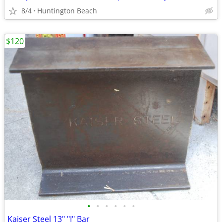
8/4
Huntington Beach
$120
•
•
•
•
•
•
Kaiser Steel 13" "I" Bar