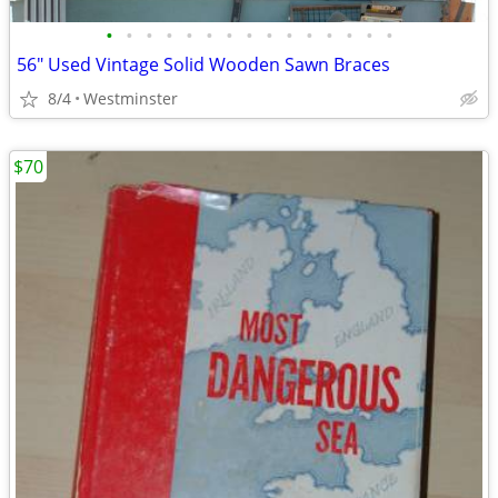
•
•
•
•
•
•
•
•
•
•
•
•
•
•
•
56" Used Vintage Solid Wooden Sawn Braces
8/4
Westminster
$70