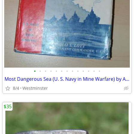
•
•
•
•
•
•
•
•
•
•
•
•
•
Most Dangerous Sea (U. S. Navy in Mine Warfare) by Arnold S. Lott Hard
8/4
Westminster
$35