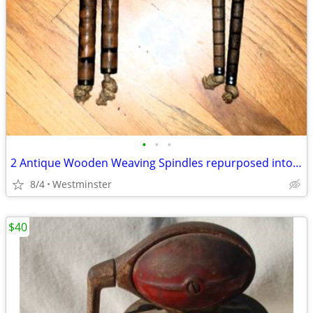
•
•
•
2 Antique Wooden Weaving Spindles repurposed into jump ropes
8/4
Westminster
$40