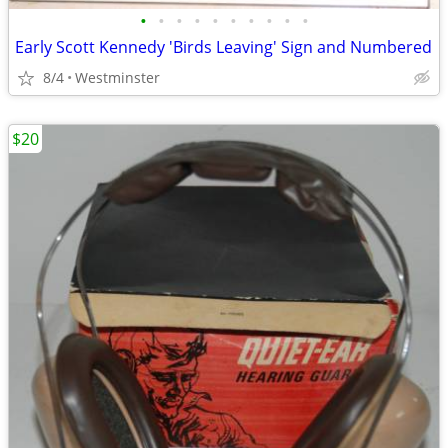
•
•
•
•
•
•
•
•
•
•
Early Scott Kennedy 'Birds Leaving' Sign and Numbered
8/4
Westminster
$20