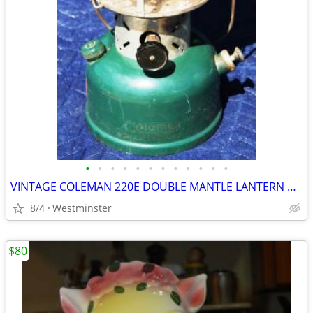
•
•
•
•
•
•
•
•
•
•
•
•
VINTAGE COLEMAN 220E DOUBLE MANTLE LANTERN DATED 1958 SUNSHINE
8/4
Westminster
$80