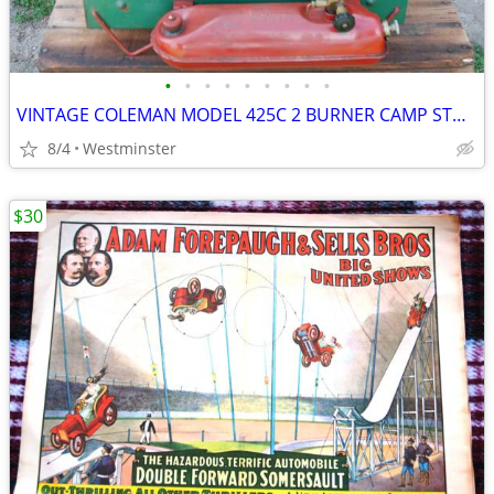
•
•
•
•
•
•
•
•
•
VINTAGE COLEMAN MODEL 425C 2 BURNER CAMP STOVE
8/4
Westminster
$30