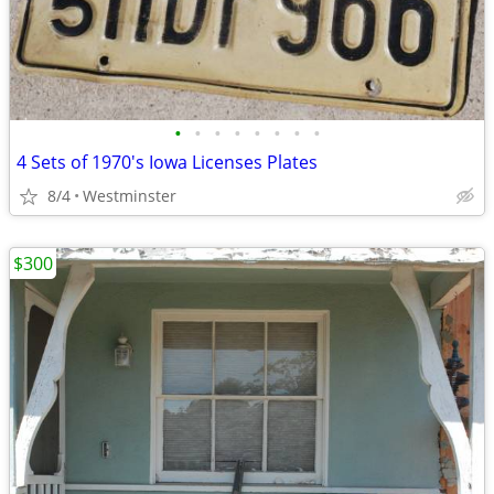
•
•
•
•
•
•
•
•
4 Sets of 1970's Iowa Licenses Plates
8/4
Westminster
$300