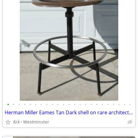
•
•
•
•
•
•
•
•
•
•
•
•
•
•
•
•
•
•
•
•
•
•
•
Herman Miller Eames Tan Dark shell on rare architect's drafting base.
8/4
Westminster