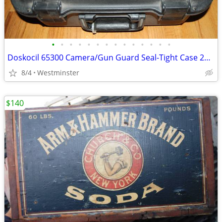
•
•
•
•
•
•
•
•
•
•
•
•
•
•
Doskocil 65300 Camera/Gun Guard Seal-Tight Case 20" x 16" x 9"
8/4
Westminster
$140