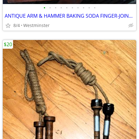
•
•
•
•
•
•
•
•
•
•
ANTIQUE ARM & HAMMER BAKING SODA FINGER-JOINTED WOODEN CRATE, W/STAMP
8/4
Westminster
$20