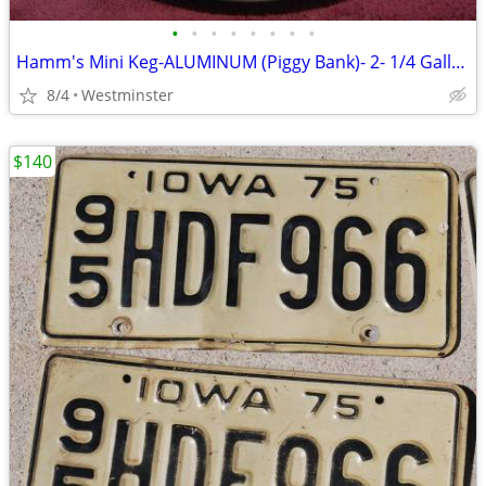
•
•
•
•
•
•
•
•
Hamm's Mini Keg-ALUMINUM (Piggy Bank)- 2- 1/4 Gallon -Beer Keg 1960's
8/4
Westminster
$140