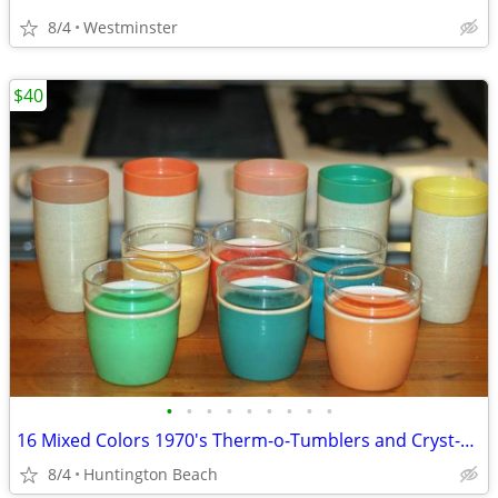
8/4
Westminster
$40
•
•
•
•
•
•
•
•
•
16 Mixed Colors 1970's Therm-o-Tumblers and Cryst-o-Therm
8/4
Huntington Beach