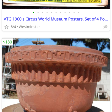
•
•
•
•
•
•
•
•
•
•
•
VTG 1960's Circus World Museum Posters, Set of 4 Posters New Old Stock
8/4
Westminster
$180