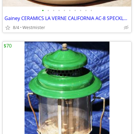
•
•
•
•
•
•
•
•
•
•
Gainey CERAMICS LA VERNE CALIFORNIA AC-8 SPECKLED MATTE WHITE PLANTER
8/4
Westmister
$70