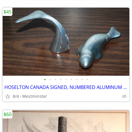
$45
•
•
•
•
•
•
•
•
•
HOSELTON CANADA SIGNED, NUMBERED ALUMINUM SEAL SCULPTURES ,WHALE TAIL
8/4
Westminster
$60