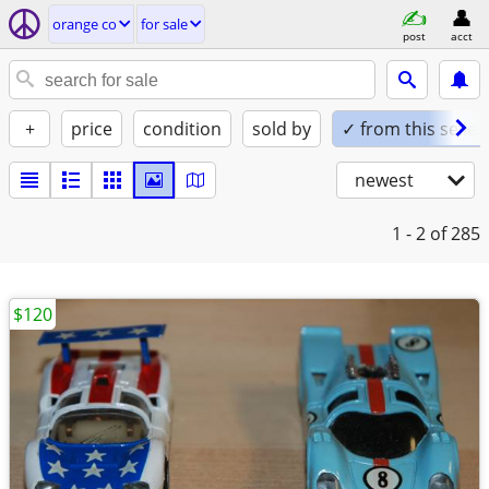
orange co
for sale
post
acct
+
price
condition
sold by
✓ from this seller
newest
1 - 2
of 285
$120