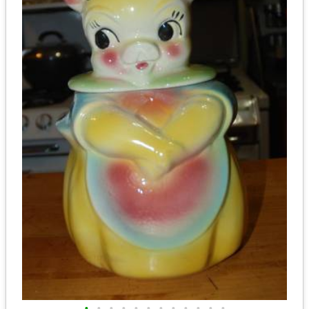
•
•
•
•
•
•
•
•
•
•
•
•