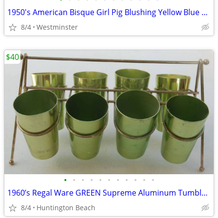
1950's American Bisque Girl Pig Blushing Yellow Blue Cookie Jar
8/4
Westminster
$40
•
•
•
•
•
•
•
•
•
•
•
1960’s Regal Ware GREEN Supreme Aluminum Tumblers 8 with Rack 10 Oz
8/4
Huntington Beach