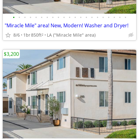
•
•
•
•
•
•
•
•
•
•
•
•
•
•
•
•
•
•
•
•
•
"Miracle Mile" area! New, Modern! Washer and Dryer!
8/6
1br
850ft
LA ("Miracle Mile" area)
2
$3,200