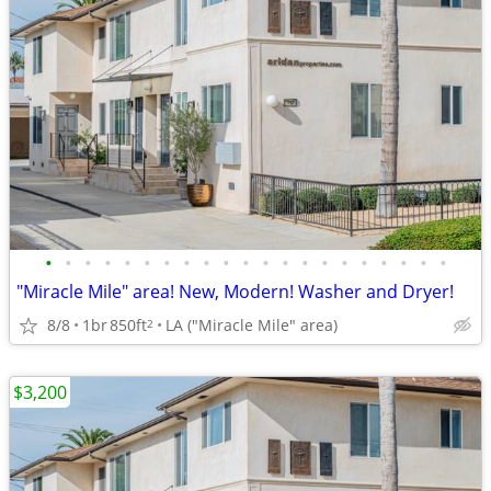
•
•
•
•
•
•
•
•
•
•
•
•
•
•
•
•
•
•
•
•
•
"Miracle Mile" area! New, Modern! Washer and Dryer!
8/8
1br
850ft
LA ("Miracle Mile" area)
2
$3,200