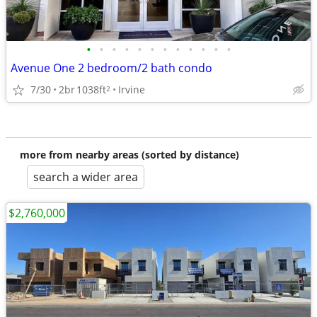
•
•
•
•
•
•
•
•
•
•
•
•
Avenue One 2 bedroom/2 bath condo
7/30
2br
1038ft
Irvine
2
more from nearby areas (sorted by distance)
search a wider area
$2,760,000