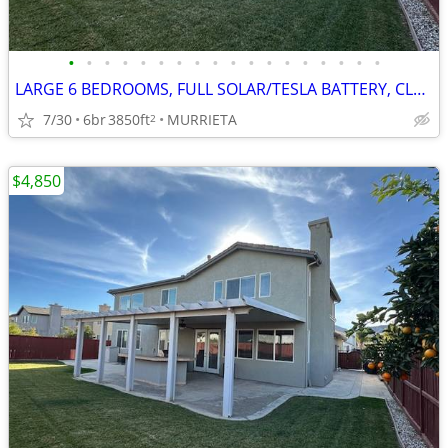
•
•
•
•
•
•
•
•
•
•
•
•
•
•
•
•
•
•
LARGE 6 BEDROOMS, FULL SOLAR/TESLA BATTERY, CLEAN REFURBISHED CLEAN
7/30
6br
3850ft
MURRIETA
2
$4,850