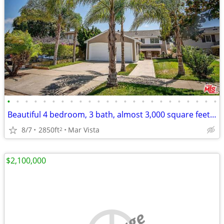
•
•
•
•
•
•
•
•
•
•
•
•
•
•
•
•
•
•
•
•
•
•
•
•
Beautiful 4 bedroom, 3 bath, almost 3,000 square feet in Playa del Rey
8/7
2850ft
Mar Vista
2
$2,100,000