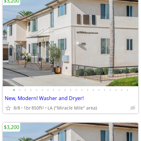
$3,200
•
•
•
•
•
•
•
•
•
•
•
•
•
•
•
•
•
•
•
•
•
New, Modern! Washer and Dryer!
8/8
1br
850ft
LA ("Miracle Mile" area)
2
$3,200