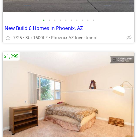
•
•
•
•
•
•
•
•
•
•
New Build 6 Homes in Phoenix, AZ
7/25
3br
1600ft
Phoenix AZ Investment
2
$1,295