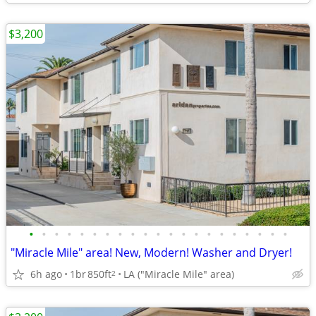
$3,200
•
•
•
•
•
•
•
•
•
•
•
•
•
•
•
•
•
•
•
•
•
"Miracle Mile" area! New, Modern! Washer and Dryer!
6h ago
1br
850ft
LA ("Miracle Mile" area)
2