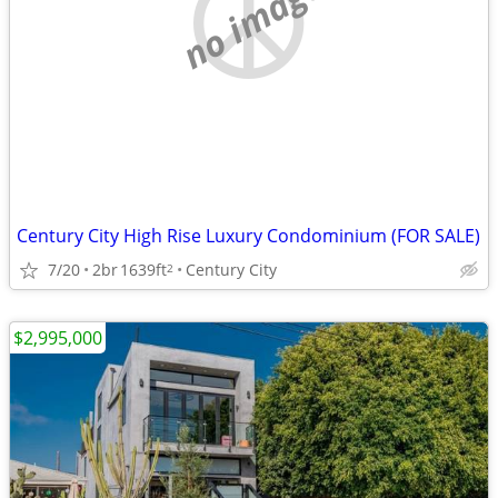
no image
Century City High Rise Luxury Condominium (FOR SALE)
7/20
2br
1639ft
Century City
2
$2,995,000