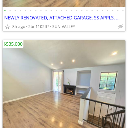
•
•
•
•
•
•
•
•
•
•
•
•
•
•
•
•
•
•
•
•
•
•
•
•
NEWLY RENOVATED, ATTACHED GARAGE, SS APPLS, WASHER DRYER, CENTRAL AC,
8h ago
2br
1102ft
SUN VALLEY
2
$535,000