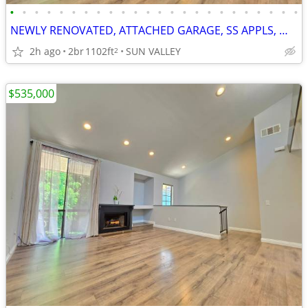
•
•
•
•
•
•
•
•
•
•
•
•
•
•
•
•
•
•
•
•
•
•
•
•
NEWLY RENOVATED, ATTACHED GARAGE, SS APPLS, WASHER DRYER, CENTRAL AC,
2h ago
2br
1102ft
SUN VALLEY
2
$535,000