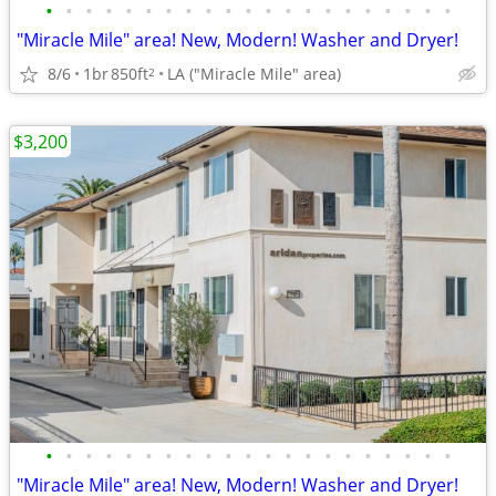
•
•
•
•
•
•
•
•
•
•
•
•
•
•
•
•
•
•
•
•
•
"Miracle Mile" area! New, Modern! Washer and Dryer!
8/6
1br
850ft
LA ("Miracle Mile" area)
2
$3,200
•
•
•
•
•
•
•
•
•
•
•
•
•
•
•
•
•
•
•
•
•
"Miracle Mile" area! New, Modern! Washer and Dryer!