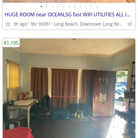
•
•
•
•
•
•
•
•
•
•
•
HUGE ROOM near OCEAN,5G fast WIFI UTILITIES ALL INCLUDED.No Cred
3h ago
3br
300ft
Long Beach, Downtown Long Beach
2
$1,195