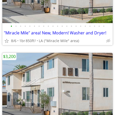
•
•
•
•
•
•
•
•
•
•
•
•
•
•
•
•
•
•
•
•
•
"Miracle Mile" area! New, Modern! Washer and Dryer!
8/6
1br
850ft
LA ("Miracle Mile" area)
2
$3,200