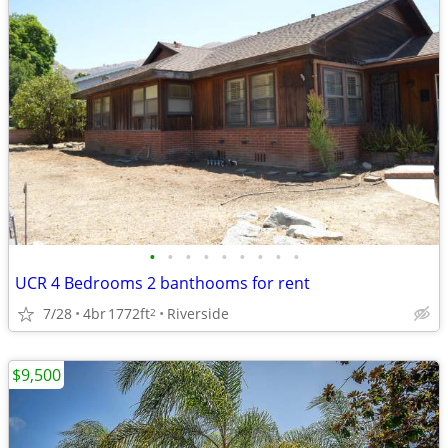
•
•
•
•
•
•
•
•
•
UCR 4 Bedrooms 2 banthooms for rent
7/28
4br
1772ft
Riverside
2
$9,500