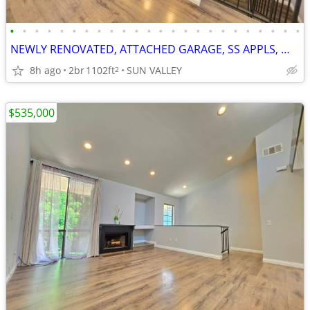
•
•
•
•
•
•
•
•
•
•
•
•
•
•
•
•
•
•
•
•
•
•
•
•
NEWLY RENOVATED, ATTACHED GARAGE, SS APPLS, WASHER DRYER, CENTRAL AC,
8h ago
2br
1102ft
SUN VALLEY
2
$535,000