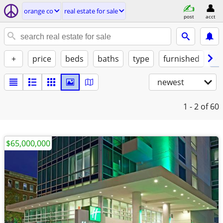
orange co
real estate for sale
post
acct
+
price
beds
baths
type
furnished
✓ 
newest
1 - 2
of 60
$65,000,000