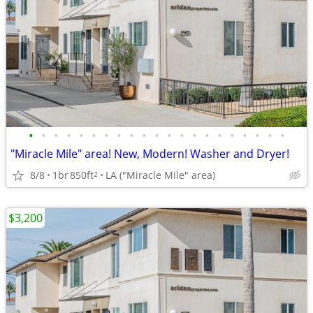
•
•
•
•
•
•
•
•
•
•
•
•
•
•
•
•
•
•
•
•
•
"Miracle Mile" area! New, Modern! Washer and Dryer!
8/8
1br
850ft
LA ("Miracle Mile" area)
2
$3,200