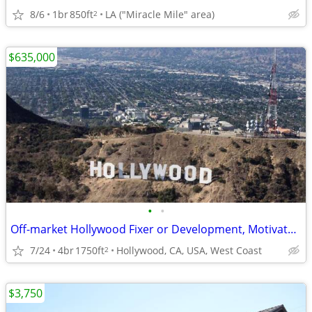
8/6
1br
850ft
LA ("Miracle Mile" area)
2
$635,000
•
•
Off-market Hollywood Fixer or Development, Motivated Seller
7/24
4br
1750ft
Hollywood, CA, USA, West Coast
2
$3,750