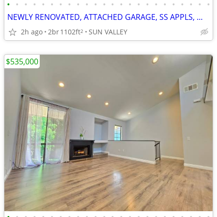
•
•
•
•
•
•
•
•
•
•
•
•
•
•
•
•
•
•
•
•
•
•
•
•
NEWLY RENOVATED, ATTACHED GARAGE, SS APPLS, WASHER DRYER, CENTRAL AC,
2h ago
2br
1102ft
SUN VALLEY
2
$535,000