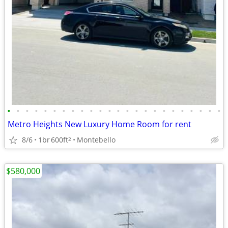
•
•
•
•
•
•
•
•
•
•
•
•
•
•
•
•
•
•
•
•
•
•
•
•
Metro Heights New Luxury Home Room for rent
8/6
1br
600ft
Montebello
2
$580,000