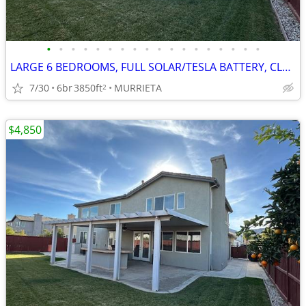
•
•
•
•
•
•
•
•
•
•
•
•
•
•
•
•
•
•
LARGE 6 BEDROOMS, FULL SOLAR/TESLA BATTERY, CLEAN REFURBISHED CLEAN
7/30
6br
3850ft
MURRIETA
2
$4,850