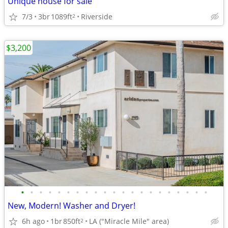
Unique house for sale
7/3
3br
1089ft
Riverside
2
$3,200
•
•
•
•
•
•
•
•
•
•
•
•
•
•
•
•
•
•
•
•
•
New, Modern! Washer and Dryer!
6h ago
1br
850ft
LA ("Miracle Mile" area)
2