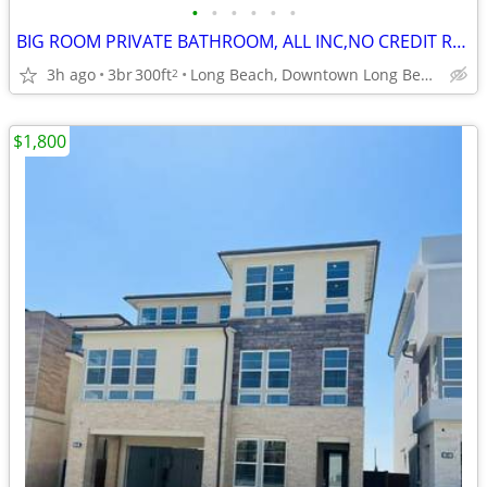
•
•
•
•
•
•
BIG ROOM PRIVATE BATHROOM, ALL INC,NO CREDIT REQ,PARKING,LAUNDRY,NEAR
3h ago
3br
300ft
Long Beach, Downtown Long Beach
2
$1,800