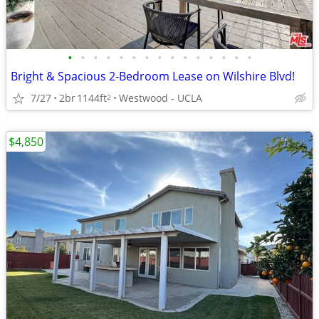
•
•
•
•
•
•
•
•
•
•
•
•
•
•
•
Bright & Spacious 2-Bedroom Lease on Wilshire Blvd!
7/27
2br
1144ft
Westwood - UCLA
2
$4,850