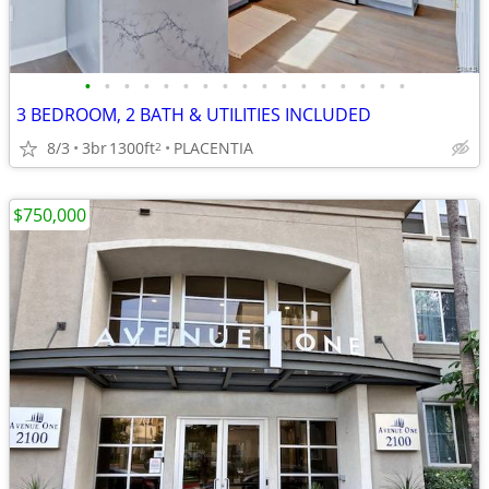
•
•
•
•
•
•
•
•
•
•
•
•
•
•
•
•
•
3 BEDROOM, 2 BATH & UTILITIES INCLUDED
8/3
3br
1300ft
PLACENTIA
2
$750,000