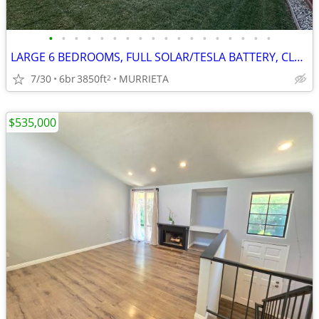
•
•
•
•
•
•
•
•
•
•
•
•
•
•
•
•
•
•
LARGE 6 BEDROOMS, FULL SOLAR/TESLA BATTERY, CLEAN REFURBISHED CLEAN
7/30
6br
3850ft
MURRIETA
2
$535,000