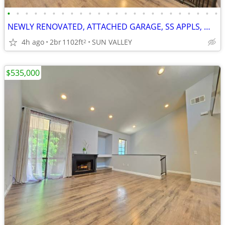
•
•
•
•
•
•
•
•
•
•
•
•
•
•
•
•
•
•
•
•
•
•
•
•
NEWLY RENOVATED, ATTACHED GARAGE, SS APPLS, WASHER DRYER, CENTRAL AC,
4h ago
2br
1102ft
SUN VALLEY
2
$535,000