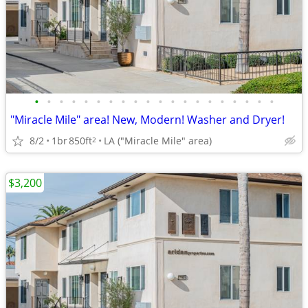
•
•
•
•
•
•
•
•
•
•
•
•
•
•
•
•
•
•
•
•
"Miracle Mile" area! New, Modern! Washer and Dryer!
8/2
1br
850ft
LA ("Miracle Mile" area)
2
$3,200