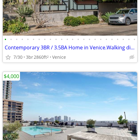
•
•
•
•
•
•
•
•
•
•
•
•
•
•
•
•
•
•
•
•
•
•
•
•
Contemporary 3BR / 3.5BA Home in Venice.Walking distance to the beach.
7/30
3br
2860ft
Venice
2
$4,000