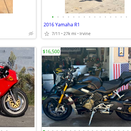
•
•
•
•
•
•
•
•
•
•
•
•
•
•
•
2016 Yamaha R1
7/11
27k mi
Irvine
$16,500
•
•
•
•
•
•
•
•
•
•
•
•
•
•
•
•
•
•
•
•
•
•