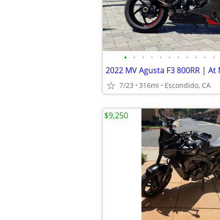
•
•
•
•
•
•
•
•
•
•
•
2022 MV Agusta F3 800RR | At 
7/23
316mi
Escondido, CA
$9,250