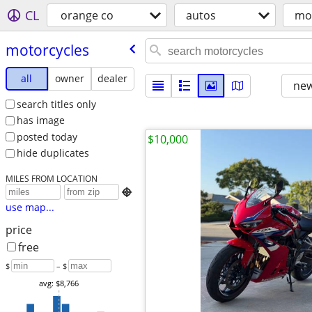
CL
orange co
autos
mo
motorcycles
all
owner
dealer
new
search titles only
has image
posted today
$10,000
hide duplicates
MILES FROM LOCATION

use map...
price
free
$
– $
avg: $8,766