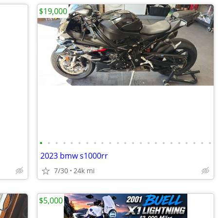
$19,000
•
•
•
•
•
•
•
•
•
•
•
•
•
•
•
•
•
•
•
•
•
•
•
2023 bmw s1000rr
7/30
24k mi
$5,000