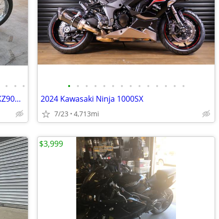
•
•
•
•
•
•
•
•
•
•
•
•
•
•
•
•
•
•
$$$ WANTED OLDER KAWASAKI Z1 900 KZ900 Z1R H1 H2 MK2 KZ1000 $$$
2024 Kawasaki Ninja 1000SX
7/23
4,713mi
$3,999