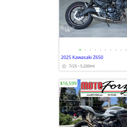
•
•
•
•
•
•
•
•
•
•
2025 Kawasaki Z650
7/25
5,200mi
$16,599