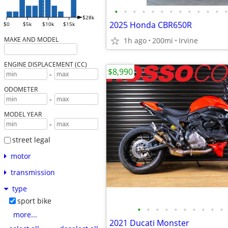
•
•
•
•
•
•
•
•
•
•
•
•
•
$28k
2025 Honda CBR650R
$0
$5k
$10k
$15k
MAKE AND MODEL
1h ago
200mi
Irvine
ENGINE DISPLACEMENT (CC)
$8,990
-
ODOMETER
-
MODEL YEAR
-
street legal
motor
transmission
type
sport bike
•
•
•
•
•
•
•
•
•
•
more...
2021 Ducati Monster