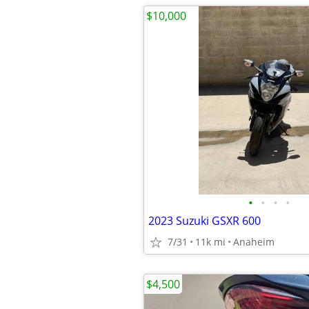
$10,000
•
•
•
•
2023 Suzuki GSXR 600
7/31
11k mi
Anaheim
$4,500