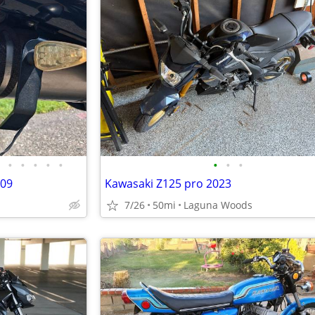
•
•
•
•
•
•
•
•
009
Kawasaki Z125 pro 2023
7/26
50mi
Laguna Woods