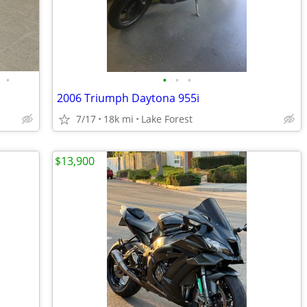
•
•
•
•
2006 Triumph Daytona 955i
7/17
18k mi
Lake Forest
$13,900