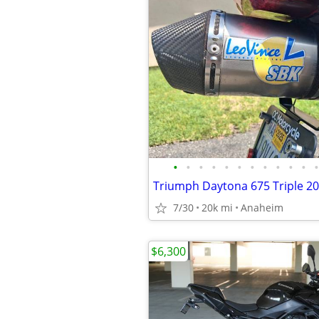
•
•
•
•
•
•
•
•
•
•
•
•
Triumph Daytona 675 Triple 2
7/30
20k mi
Anaheim
$6,300