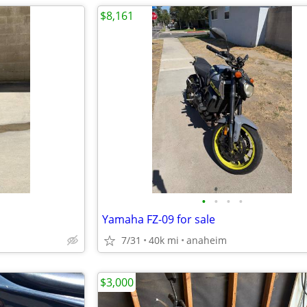
$8,161
•
•
•
•
Yamaha FZ-09 for sale
7/31
40k mi
anaheim
$3,000