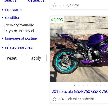
select all
deselect all
8/5
8,240mi
title status
condition
$9,995
delivery available
cryptocurrency ok
language of posting
related searches
reset
apply
•
•
•
•
•
•
•
•
2015 Suzuki GSXR750 GSXR 75
8/4
18k mi
Anaheim