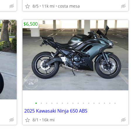
8/5
11k mi
costa mesa
$6,500
•
•
•
•
•
•
•
•
•
•
•
•
•
•
•
•
2025 Kawasaki Ninja 650 ABS
8/1
16k mi