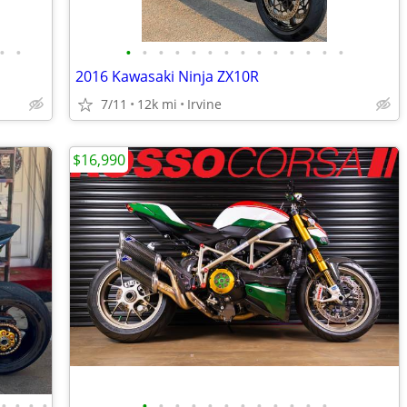
•
•
•
•
•
•
•
•
•
•
•
•
•
•
•
•
2016 Kawasaki Ninja ZX10R
7/11
12k mi
Irvine
$16,990
•
•
•
•
•
•
•
•
•
•
•
•
•
•
•
•