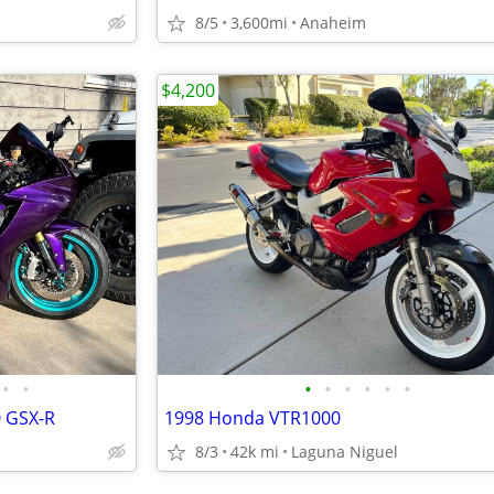
8/5
3,600mi
Anaheim
$4,200
•
•
•
•
•
•
•
•
0 GSX-R
1998 Honda VTR1000
8/3
42k mi
Laguna Niguel