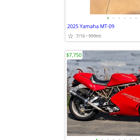
•
•
•
•
•
•
2025 Yamaha MT-09
7/16
999mi
$7,750
•
•
•
•
•
•
•
•