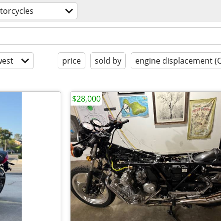
torcycles
est
price
sold by
engine displacement (
$28,000