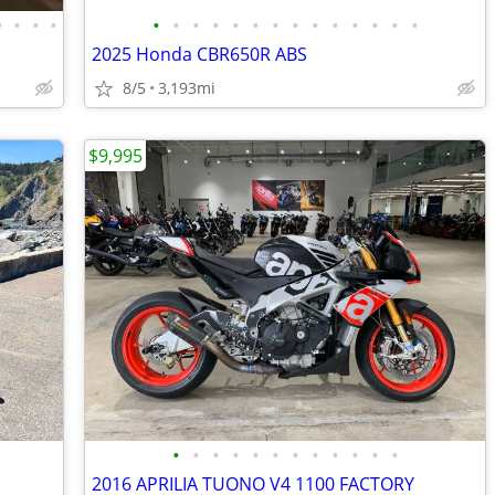
•
•
•
•
•
•
•
•
•
•
•
•
•
•
•
•
•
•
2025 Honda CBR650R ABS
8/5
3,193mi
$9,995
•
•
•
•
•
•
•
•
•
•
•
•
2016 APRILIA TUONO V4 1100 FACTORY