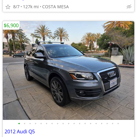
8/7
127k mi
COSTA MESA
$6,900
•
•
•
•
•
•
•
•
•
•
•
•
•
•
•
•
•
•
•
2012 Audi Q5