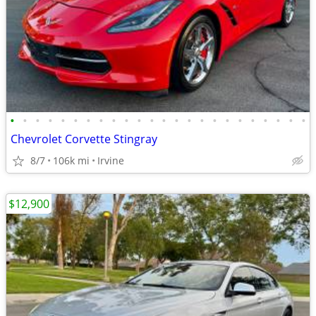
•
•
•
•
•
•
•
•
•
•
•
•
•
•
•
•
•
•
•
•
•
•
•
•
Chevrolet Corvette Stingray
8/7
106k mi
Irvine
$12,900