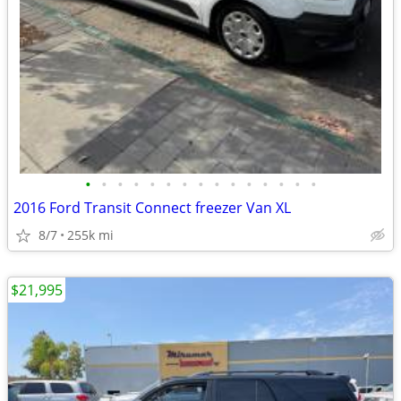
•
•
•
•
•
•
•
•
•
•
•
•
•
•
•
2016 Ford Transit Connect freezer Van XL
8/7
255k mi
$21,995