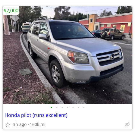
$2,000
•
•
•
•
•
•
•
Honda pilot (runs excellent)
3h ago
160k mi