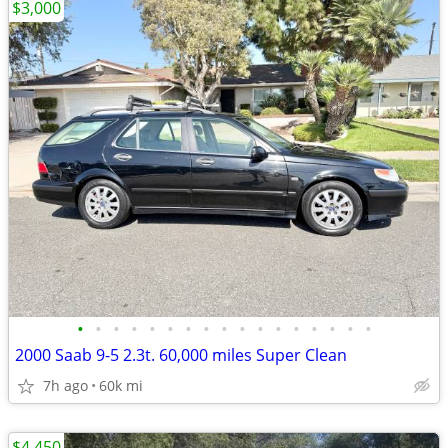
$3,000
•
•
•
•
•
•
•
•
•
•
•
•
•
•
•
•
•
2000 Saab 9-5 2.3t. 60,000 miles Super Clean
7h ago
60k mi
$4,450