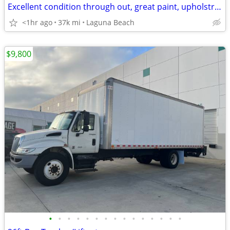
Excellent condition through out, great paint, upholstrey and mechanica
<1hr ago
37k mi
Laguna Beach
$9,800
•
•
•
•
•
•
•
•
•
•
•
•
•
•
•