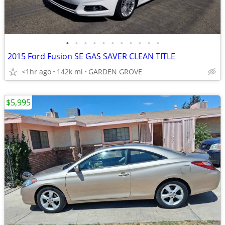
•
•
•
•
•
•
•
•
•
•
•
2015 Ford Fusion SE GAS SAVER CLEAN TITLE
<1hr ago
142k mi
GARDEN GROVE
$5,995