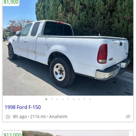
$1,900
•
•
•
•
•
•
•
•
•
1998 Ford F-150
8h ago
211k mi
Anaheim
$12,000