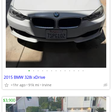
•
•
•
•
•
•
•
•
•
•
•
•
•
2015 BMW 328i xDrive
<1hr ago
91k mi
Irvine
$3,900