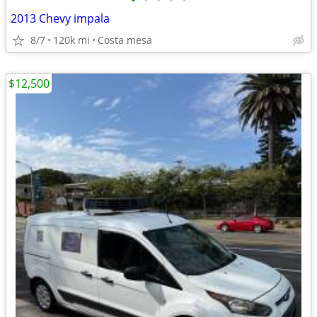
•
•
•
•
•
2013 Chevy impala
8/7
120k mi
Costa mesa
$12,500