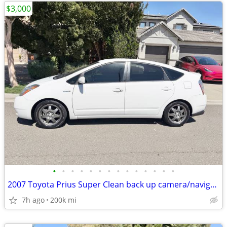
$3,000
•
•
•
•
•
•
•
•
•
•
•
•
•
•
2007 Toyota Prius Super Clean back up camera/navigation
7h ago
200k mi