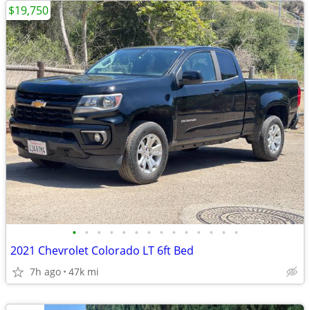
$19,750
•
•
•
•
•
•
•
•
•
•
•
•
•
•
2021 Chevrolet Colorado LT 6ft Bed
7h ago
47k mi