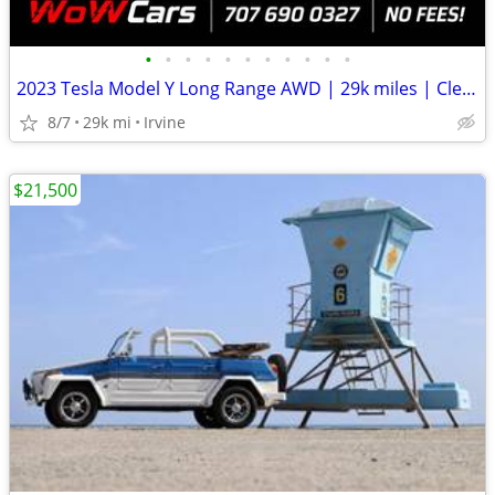
•
•
•
•
•
•
•
•
•
•
•
2023 Tesla Model Y Long Range AWD | 29k miles | Clean title | Sport 🔋
8/7
29k mi
Irvine
$21,500