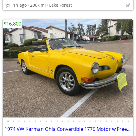
1h ago
206k mi
Lake Forest
$16,800
•
•
•
•
•
•
•
•
•
•
•
•
•
•
•
•
•
•
•
•
•
•
•
1974 VW Karman Ghia Convertible 1776 Motor w Freeway Flyer Trans