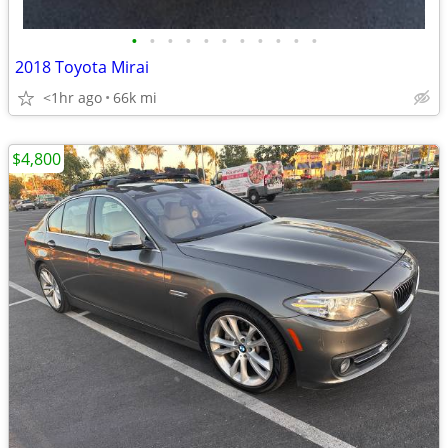
•
•
•
•
•
•
•
•
•
•
•
2018 Toyota Mirai
<1hr ago
66k mi
$4,800