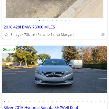
•
•
•
•
•
•
•
•
2016 428I BMW 73000 MILES
8h ago
73k mi
Rancho Santa Margari
$6,300
•
•
•
•
•
•
•
•
•
•
•
•
•
•
•
•
•
•
•
•
•
•
•
•
Silver 2015 Hyundai Sonata SE (Well Kept)