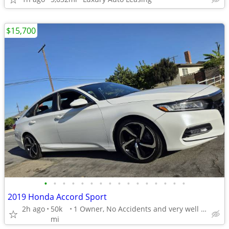
$15,700
•
•
•
•
•
•
•
•
•
•
•
•
•
•
•
•
2019 Honda Accord Sport
2h ago
50k
1 Owner, No Accidents and very well maintenance
mi