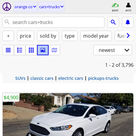
orange co
cars+trucks
post
acct
+
price
sold by
type
model year
fuel
newest
1 - 2
of 3,796
SUVs
classic cars
electric cars
pickups-trucks
$4,900