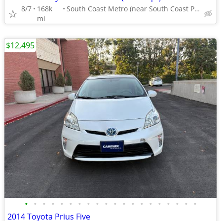
8/7
168k
South Coast Metro (near South Coast Plaza)
mi
$12,495
•
•
•
•
•
•
•
•
•
•
•
•
•
•
•
•
•
•
•
•
2014 Toyota Prius Five