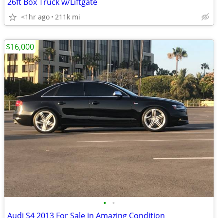
26ft Box Truck w/Liftgate
<1hr ago
211k mi
$16,000
•
•
Audi S4 2013 For Sale in Amazing Condition