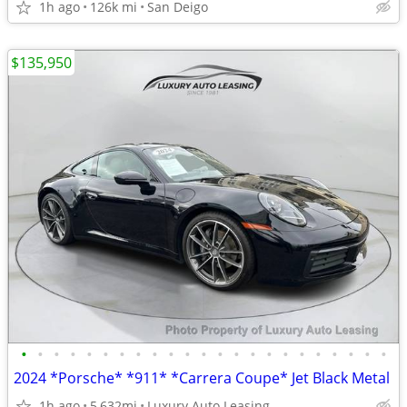
1h ago
126k mi
San Deigo
$135,950
•
•
•
•
•
•
•
•
•
•
•
•
•
•
•
•
•
•
•
•
•
•
•
2024 *Porsche* *911* *Carrera Coupe* Jet Black Metal
1h ago
5,632mi
Luxury Auto Leasing