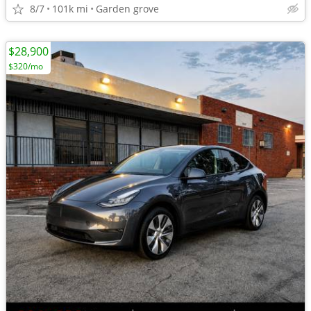
8/7
101k mi
Garden grove
$28,900
$320/mo