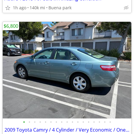
1h ago
140k mi
Buena park
$6,800
•
•
•
•
•
•
•
•
•
•
•
•
•
•
•
•
•
2009 Toyota Camry / 4 Cylinder / Very Economic / One Owner