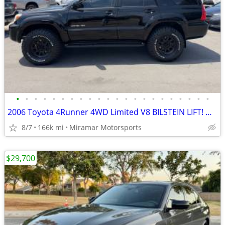
•
•
•
•
•
•
•
•
•
•
•
•
•
•
•
•
•
•
•
•
•
•
2006 Toyota 4Runner 4WD Limited V8 BILSTEIN LIFT! METHOD! KO3 TIRES!
8/7
166k mi
Miramar Motorsports
$29,700