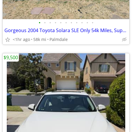
•
•
•
•
•
•
•
•
•
•
•
Gorgeous 2004 Toyota Solara SLE Only 54k Miles, Super clean. Nice!
<1hr ago
58k mi
Palmdale
$9,500