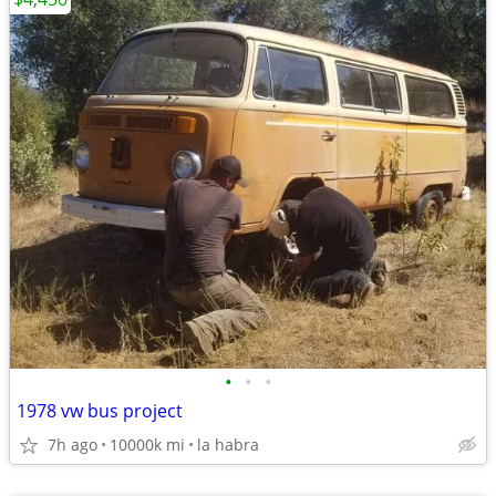
•
•
•
1978 vw bus project
7h ago
10000k mi
la habra