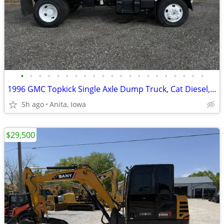
•
•
•
•
•
•
•
•
•
•
•
•
•
•
•
•
•
•
•
•
•
1996 GMC Topkick Single Axle Dump Truck, Cat Diesel, EX Government
5h ago
Anita, Iowa
$29,500