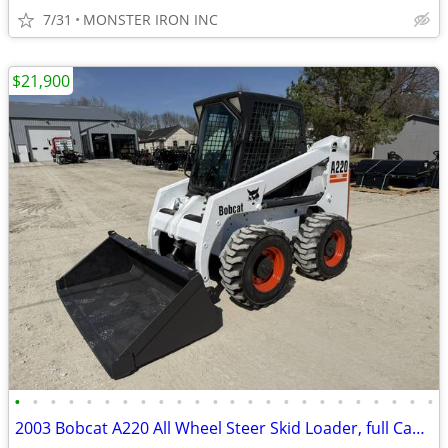
7/31
MONSTER IRON INC
$21,900
•
•
•
•
•
•
•
•
•
•
•
•
•
•
•
•
•
•
•
•
•
•
•
•
2003 Bobcat A220 All Wheel Steer Skid Loader, full Cab, Hard to Find!!