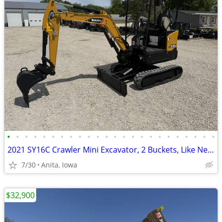
•
•
•
•
•
•
•
•
•
•
•
•
•
•
•
•
•
•
•
•
•
•
•
•
2021 SY16C Crawler Mini Excavator, 2 Buckets, Like New 300 Hours!!!
7/30
Anita, Iowa
$32,900