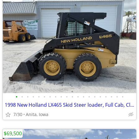
•
•
•
•
•
•
•
•
•
•
•
•
•
•
•
•
•
•
•
•
1998 New Holland LX465 Skid Steer loader, Full Cab, Clean!!
7/30
Anita, Iowa
$69,500