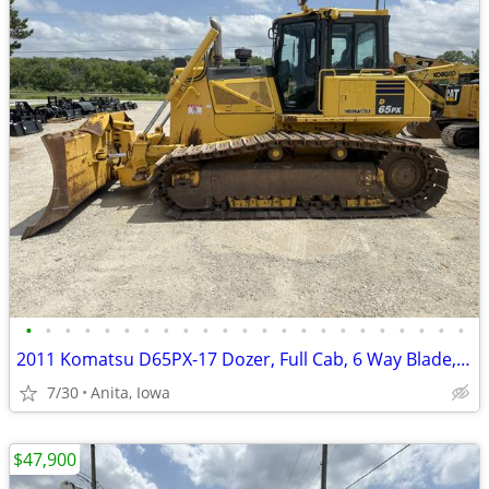
•
•
•
•
•
•
•
•
•
•
•
•
•
•
•
•
•
•
•
•
•
•
•
2011 Komatsu D65PX-17 Dozer, Full Cab, 6 Way Blade, Very Nice!!!
7/30
Anita, Iowa
$47,900