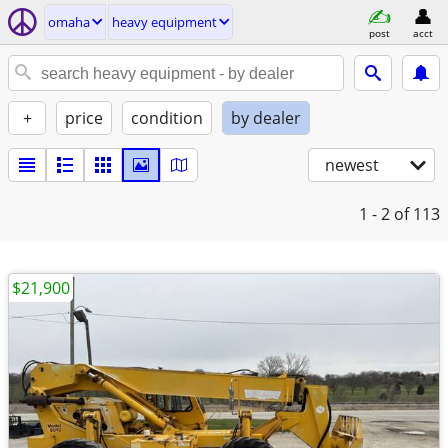
omaha
heavy equipment
post
acct
+
price
condition
by dealer
newest
1 - 2
of 113
$21,900