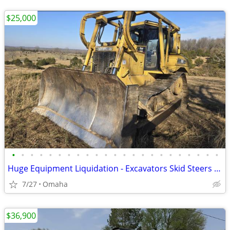
$25,000
•
•
•
•
•
•
•
•
•
•
•
•
•
•
•
•
•
•
•
•
•
•
•
Huge Equipment Liquidation - Excavators Skid Steers Dump Truck Trailer
7/27
Omaha
$36,900