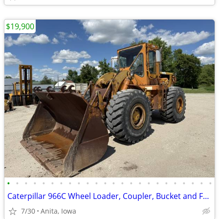
$19,900
•
•
•
•
•
•
•
•
•
•
•
•
•
•
•
•
•
•
•
•
•
•
•
•
Caterpillar 966C Wheel Loader, Coupler, Bucket and Forks, Runs Great!
7/30
Anita, Iowa