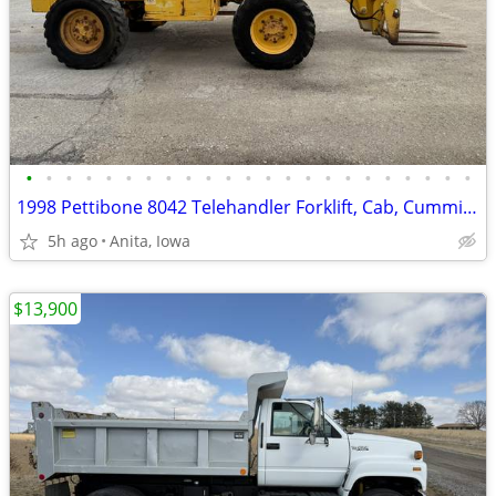
•
•
•
•
•
•
•
•
•
•
•
•
•
•
•
•
•
•
•
•
•
•
•
1998 Pettibone 8042 Telehandler Forklift, Cab, Cummins, 8000lbs Lift!!
5h ago
Anita, Iowa
$13,900