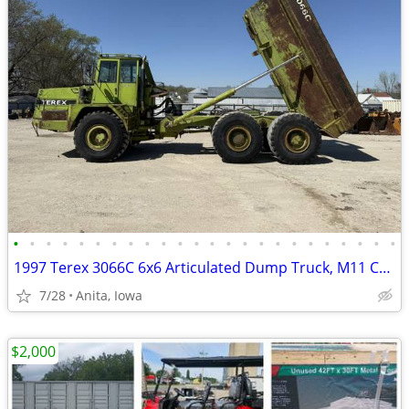
•
•
•
•
•
•
•
•
•
•
•
•
•
•
•
•
•
•
•
•
•
•
•
•
1997 Terex 3066C 6x6 Articulated Dump Truck, M11 Cummins, Works Great!
7/28
Anita, Iowa
$2,000