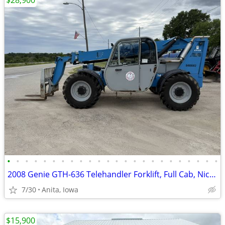
$28,900
•
•
•
•
•
•
•
•
•
•
•
•
•
•
•
•
•
•
•
•
•
•
•
•
2008 Genie GTH-636 Telehandler Forklift, Full Cab, Nice Machine!
7/30
Anita, Iowa
$15,900