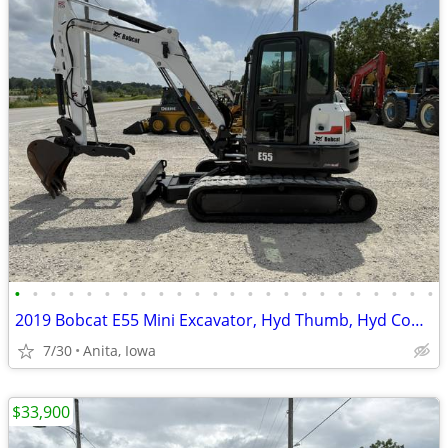
•
•
•
•
•
•
•
•
•
•
•
•
•
•
•
•
•
•
•
•
•
•
•
•
2019 Bobcat E55 Mini Excavator, Hyd Thumb, Hyd Coupler, Angle Blade!!!
7/30
Anita, Iowa
$33,900