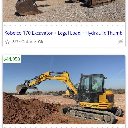
•
•
•
•
•
•
•
•
•
•
•
•
•
•
•
•
•
•
•
•
•
•
•
•
Kobelco 170 Excavator + Legal Load + Hydraulic Thumb
8/3
Guthrie, Ok
$44,950
•
•
•
•
•
•
•
•
•
•
•
•
•
•
•
•
•
•
•
•
•
•
•
•