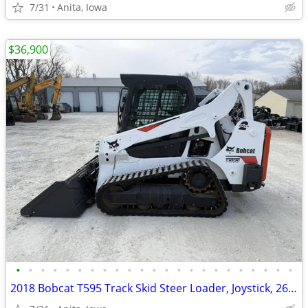
7/31
Anita, Iowa
$36,900
•
•
•
•
•
•
•
•
•
•
•
•
•
•
•
•
•
•
•
•
•
•
•
2018 Bobcat T595 Track Skid Steer Loader, Joystick, 2600 Hours!!!