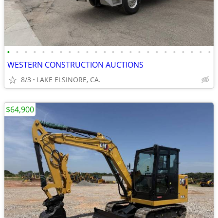
•
•
•
•
•
•
•
•
•
•
•
•
•
•
•
•
•
•
•
•
•
•
•
•
WESTERN CONSTRUCTION AUCTIONS
8/3
LAKE ELSINORE, CA.
$64,900