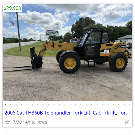
$29,900
•
•
•
•
•
•
•
•
•
•
•
•
•
•
•
•
•
•
•
•
•
•
•
•
2006 Cat TH360B Telehandler Fork Lift, Cab, 7k lift, Forks and Bucket
7/30
Anita, Iowa