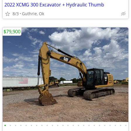
2022 XCMG 300 Excavator + Hydraulic Thumb
8/3
Guthrie, Ok
$79,900
•
•
•
•
•
•
•
•
•
•
•
•
•
•
•
•
•
•
•
•
•
•
•
•