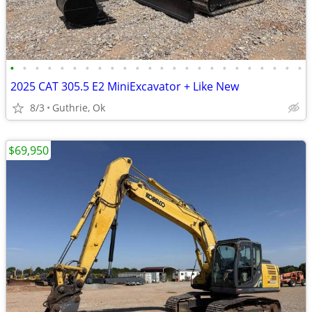
•
•
•
•
•
•
•
•
•
•
•
•
•
•
•
•
•
•
•
•
•
•
•
•
2025 CAT 305.5 E2 MiniExcavator + Like New
8/3
Guthrie, Ok
$69,950