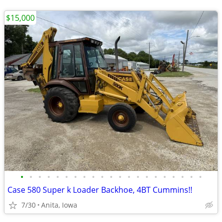
$15,000
•
•
•
•
•
•
•
•
•
•
•
•
•
•
•
•
•
•
•
•
•
Case 580 Super k Loader Backhoe, 4BT Cummins!!
7/30
Anita, Iowa