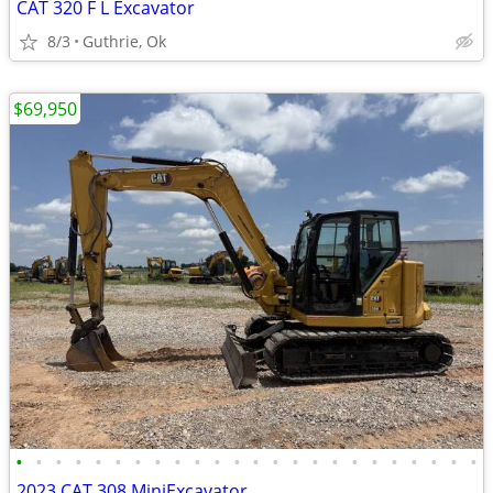
CAT 320 F L Excavator
8/3
Guthrie, Ok
$69,950
•
•
•
•
•
•
•
•
•
•
•
•
•
•
•
•
•
•
•
•
•
•
•
•
2023 CAT 308 MiniExcavator