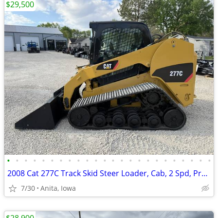
$29,500
•
•
•
•
•
•
•
•
•
•
•
•
•
•
•
•
•
•
•
•
•
•
•
•
2008 Cat 277C Track Skid Steer Loader, Cab, 2 Spd, Pre Emissions
7/30
Anita, Iowa