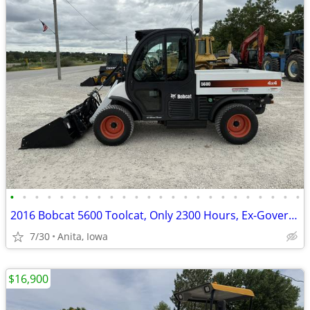
•
•
•
•
•
•
•
•
•
•
•
•
•
•
•
•
•
•
•
•
•
•
•
•
2016 Bobcat 5600 Toolcat, Only 2300 Hours, Ex-Government, No Rust!
7/30
Anita, Iowa
$16,900