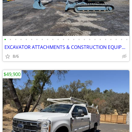
•
•
•
•
•
•
•
•
•
•
•
•
•
•
•
•
•
•
•
•
•
•
•
•
EXCAVATOR ATTACHMENTS & CONSTRUCTION EQUIPMENT ON SALE!!!
8/6
$49,900