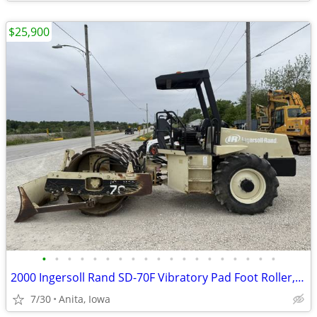
$25,900
•
•
•
•
•
•
•
•
•
•
•
•
•
•
•
•
•
•
•
2000 Ingersoll Rand SD-70F Vibratory Pad Foot Roller, Blade, Cummins!
7/30
Anita, Iowa