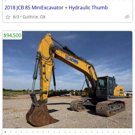
2018 JCB 85 MiniExcavator + Hydraulic Thumb
8/3
Guthrie, Ok
$94,500
•
•
•
•
•
•
•
•
•
•
•
•
•
•
•
•
•
•
•
•
•
•
•
•