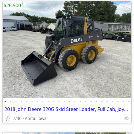
$26,900
•
•
•
•
•
•
•
•
•
•
•
•
•
•
•
•
•
•
•
•
•
•
•
•
2018 John Deere 320G Skid Steer Loader, Full Cab, Joystick!!!
7/30
Anita, Iowa