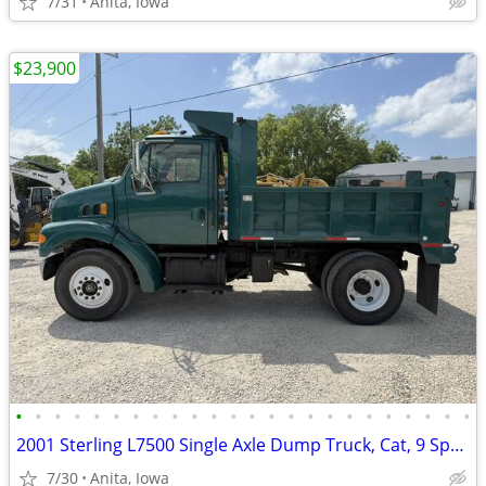
7/31
Anita, Iowa
$23,900
•
•
•
•
•
•
•
•
•
•
•
•
•
•
•
•
•
•
•
•
•
•
•
•
2001 Sterling L7500 Single Axle Dump Truck, Cat, 9 Speed, Clean!!
7/30
Anita, Iowa