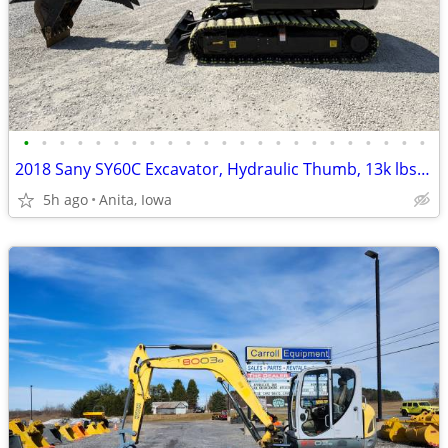
•
•
•
•
•
•
•
•
•
•
•
•
•
•
•
•
•
•
•
•
•
•
•
2018 Sany SY60C Excavator, Hydraulic Thumb, 13k lbs, Low Hours!!!!
5h ago
Anita, Iowa