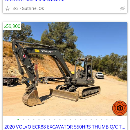
8/3
Guthrie, Ok
$59,900
•
•
•
•
•
•
•
•
•
•
•
•
•
•
•
•
•
•
•
2020 VOLVO ECR88 EXCAVATOR 550HRS THUMB Q/C TIER 4 OROPS