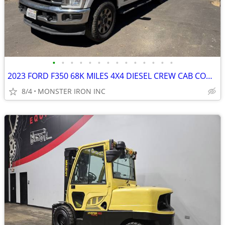
•
•
•
•
•
•
•
•
•
•
•
•
•
•
2023 FORD F350 68K MILES 4X4 DIESEL CREW CAB CONTRACTOR BODY
8/4
MONSTER IRON INC