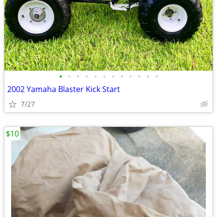
•
•
•
•
•
•
•
•
•
•
•
•
2002 Yamaha Blaster Kick Start
7/27
$10