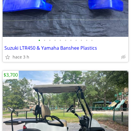
•
•
•
•
•
•
•
•
•
•
•
Suzuki LTR450 & Yamaha Banshee Plastics
hace 3 h
$3,700