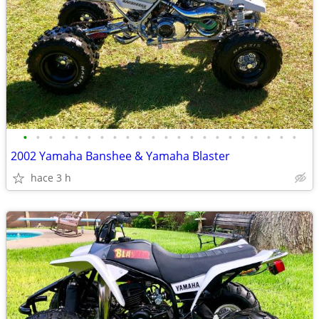
•
•
•
•
•
•
•
•
•
•
•
•
•
•
•
•
•
•
•
•
•
•
2002 Yamaha Banshee & Yamaha Blaster
hace 3 h