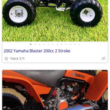
•
•
•
•
•
•
•
•
•
•
•
•
2002 Yamaha Blaster 200cc 2 Stroke
hace 3 h