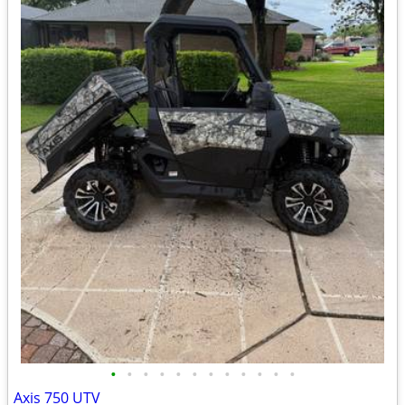
•
•
•
•
•
•
•
•
•
•
•
•
Axis 750 UTV