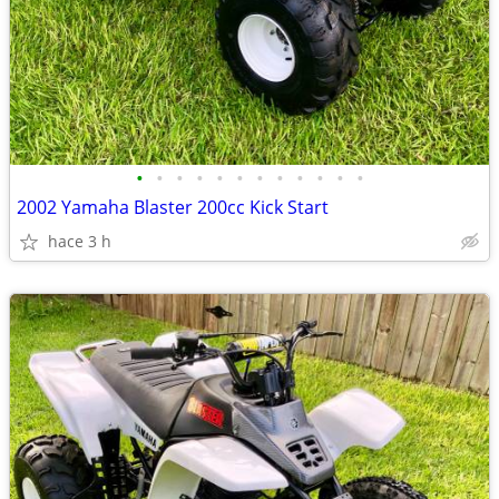
•
•
•
•
•
•
•
•
•
•
•
•
2002 Yamaha Blaster 200cc Kick Start
hace 3 h