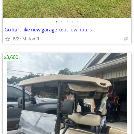
•
•
•
•
•
Go kart like new garage kept low hours
8/2
Milton fl
$3,600