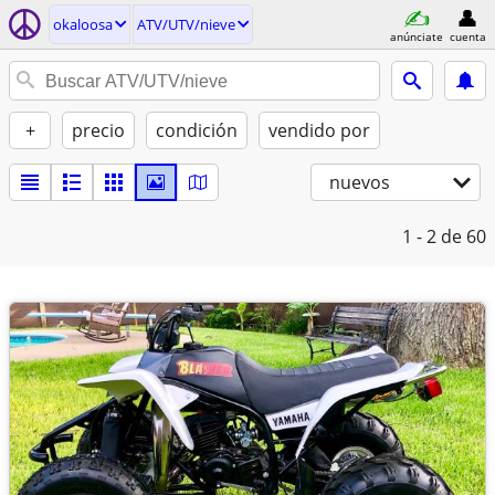
okaloosa
ATV/UTV/nieve
anúnciate
cuenta
+
precio
condición
vendido por
nuevos
1 - 2
de 60