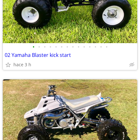
•
•
•
•
•
•
•
•
•
•
•
•
•
•
02 Yamaha Blaster kick start
hace 3 h