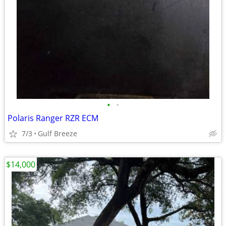
•
•
Polaris Ranger RZR ECM
7/3
Gulf Breeze
$14,000