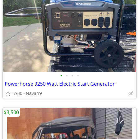
•
•
•
•
Powerhorse 9250 Watt Electric Start Generator
7/30
Navarre
$3,500