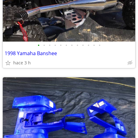
•
•
•
•
•
•
•
•
•
•
•
•
1998 Yamaha Banshee
hace 3 h