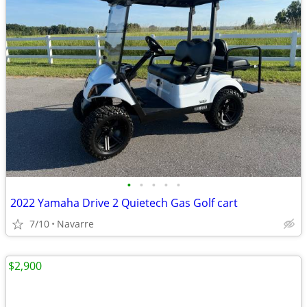
•
•
•
•
•
2022 Yamaha Drive 2 Quietech Gas Golf cart
7/10
Navarre
$2,900