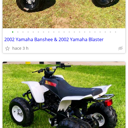
•
•
•
•
•
•
•
•
•
•
•
•
•
•
•
•
•
•
•
•
•
2002 Yamaha Banshee & 2002 Yamaha Blaster
hace 3 h