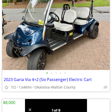
•
•
•
•
•
2023 Garia Via 4+2 (Six Passenger) Electric Cart
7/2
1,646mi
Okaloosa-Walton County
$8,000