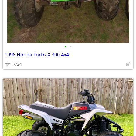
•
•
1996 Honda FortraX 300 4x4
7/24