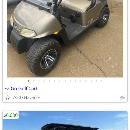
•
•
•
•
•
•
•
•
•
•
•
•
•
•
•
EZ Go Golf Cart
7/20
Navarre
$6,000