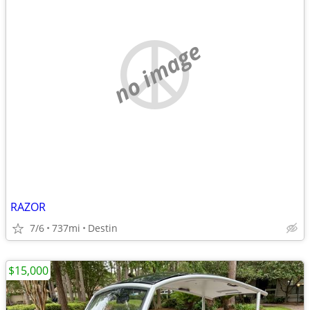
no image
RAZOR
7/6
737mi
Destin
$15,000