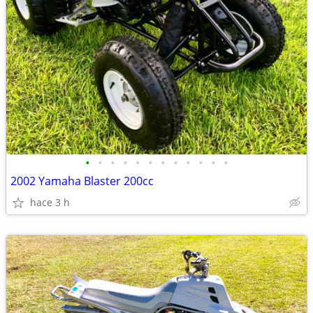
•
•
•
•
•
•
•
•
•
•
•
•
2002 Yamaha Blaster 200cc
hace 3 h