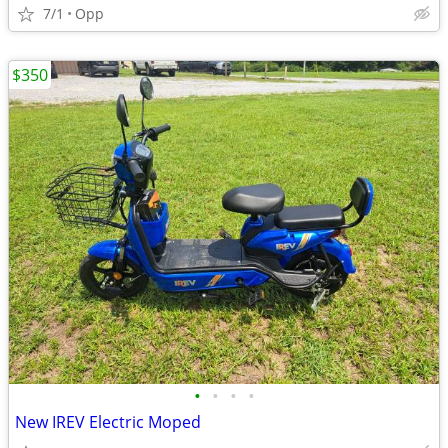
7/1
Opp
$350
•
•
•
•
New IREV Electric Moped