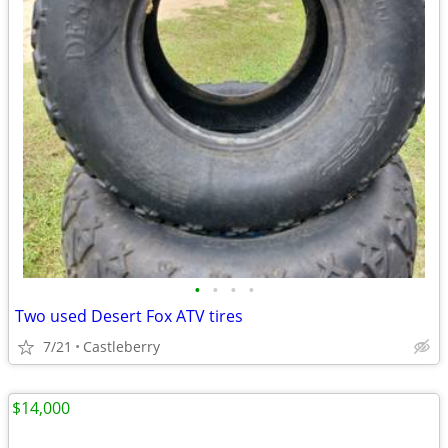
•
•
•
•
Two used Desert Fox ATV tires
7/21
Castleberry
$14,000