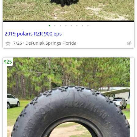
•
•
•
•
•
•
•
•
2019 polaris RZR 900 eps
7/26
DeFuniak Springs Florida
$25