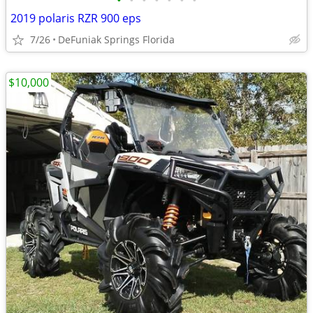
•
•
•
•
•
•
•
2019 polaris RZR 900 eps
7/26
DeFuniak Springs Florida
$10,000