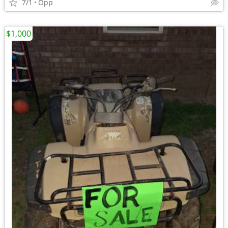
7/1
Opp
$1,000