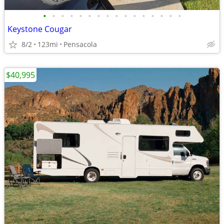
•
•
•
•
•
•
•
•
•
•
•
•
•
•
•
•
Keystone Cougar
8/2
123mi
Pensacola
$40,995