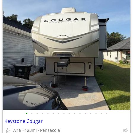
•
•
•
•
•
•
•
•
•
•
•
•
•
•
•
•
Keystone Cougar
7/18
123mi
Pensacola