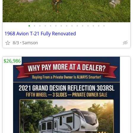
•
•
•
•
•
•
•
•
•
•
•
•
•
•
•
1968 Avion T-21 Fully Renovated
8/3
Samson
$26,986