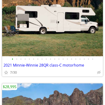
•
•
•
•
•
•
•
•
•
•
•
•
•
•
•
•
•
•
•
•
2021 Minnie-Winnie 28QR class-C motorhome
7/30
$28,995