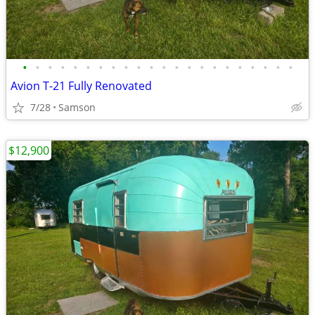
•
•
•
•
•
•
•
•
•
•
•
•
•
•
•
•
•
•
•
•
•
•
Avion T-21 Fully Renovated
7/28
Samson
$12,900