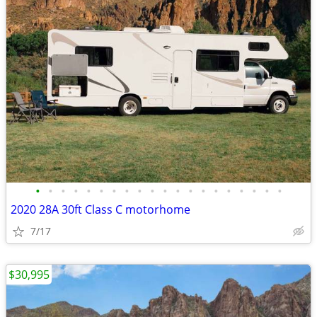
•
•
•
•
•
•
•
•
•
•
•
•
•
•
•
•
•
•
•
•
2020 28A 30ft Class C motorhome
7/17
$30,995