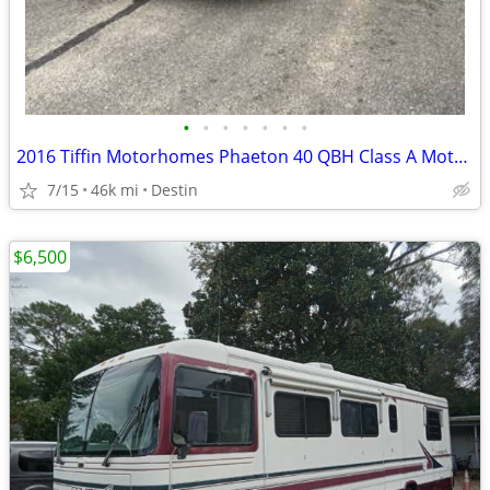
•
•
•
•
•
•
•
2016 Tiffin Motorhomes Phaeton 40 QBH Class A Motorhome
7/15
46k mi
Destin
$6,500