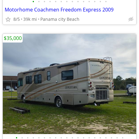
•
•
•
•
•
•
•
•
•
•
•
•
•
•
Motorhome Coachmen Freedom Express 2009
8/5
39k mi
Panama city Beach
$35,000
•
•
•
•
•
•
•
•
•
•
•
•
•
•
•
•
•
•
•
•