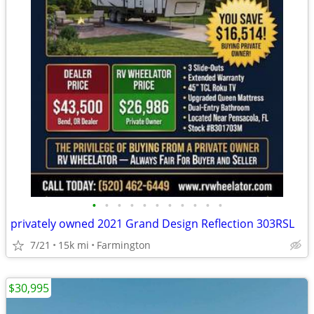
•
•
•
•
•
•
•
•
•
•
•
privately owned 2021 Grand Design Reflection 303RSL
7/21
15k mi
Farmington
$30,995