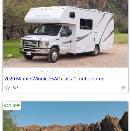
•
•
•
•
•
•
•
•
•
•
2020 Minnie-Winnie 25AR class-C motorhome
8/3
$41,995