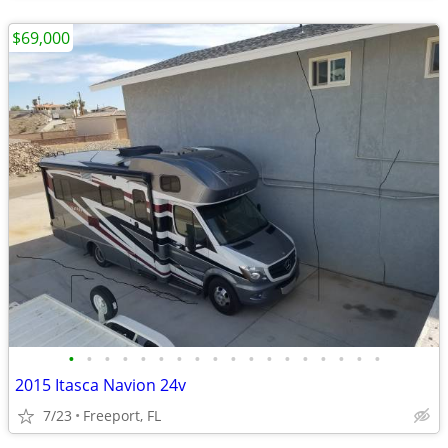
$69,000
•
•
•
•
•
•
•
•
•
•
•
•
•
•
•
•
•
•
2015 Itasca Navion 24v
7/23
Freeport, FL