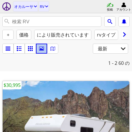
オカルーサ
RV
投稿
アカウント
+
価格
により販売されています
rvタイプ
型
最新
1 - 2
60 の
$30,995