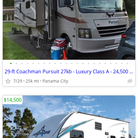
•
•
•
•
•
•
•
•
•
•
•
•
•
•
•
•
•
•
•
•
•
•
29-ft Coachman Pursuit 27kb - Luxury Class A - 24,500 miles
7/29
25k mi
Panama City
$14,500