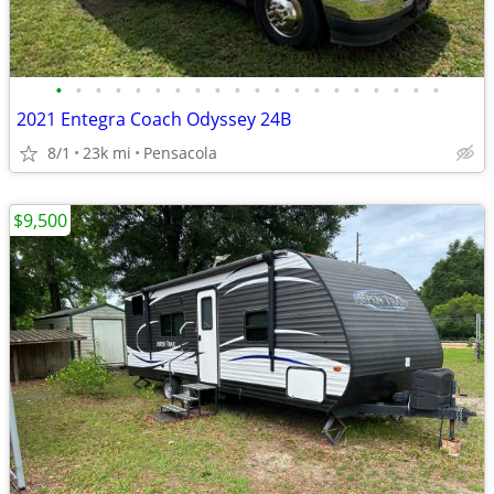
•
•
•
•
•
•
•
•
•
•
•
•
•
•
•
•
•
•
•
•
2021 Entegra Coach Odyssey 24B
8/1
23k mi
Pensacola
$9,500