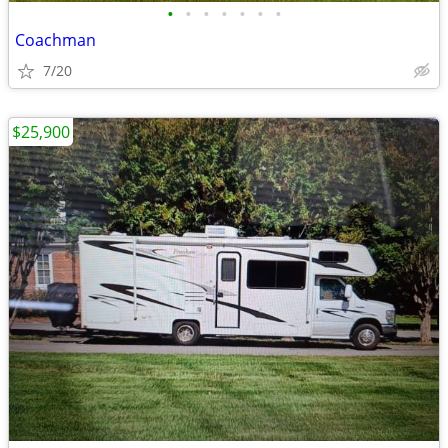
•
•
•
•
•
•
•
Coachman
7/20
$25,900