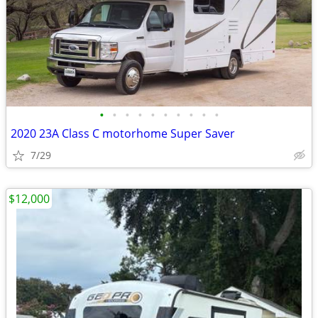
•
•
•
•
•
•
•
•
•
•
2020 23A Class C motorhome Super Saver
7/29
$12,000