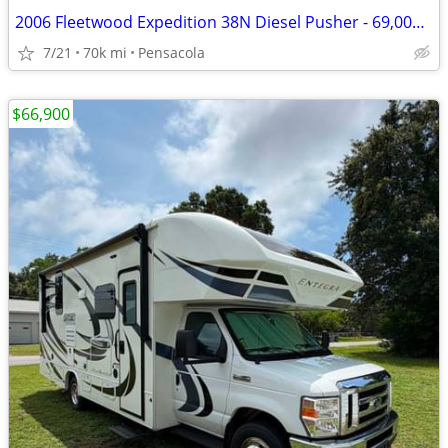
2006 Fleetwood Expedition 38N Diesel Pusher - 69,000 Miles
7/21
70k mi
Pensacola
$66,900