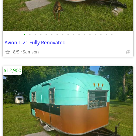
•
•
•
•
•
•
•
•
•
•
•
•
•
•
•
•
•
Avion T-21 Fully Renovated
8/5
Samson
$12,900