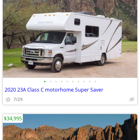
•
•
•
•
•
•
•
•
•
•
2020 23A Class C motorhome Super Saver
7/29
$34,995