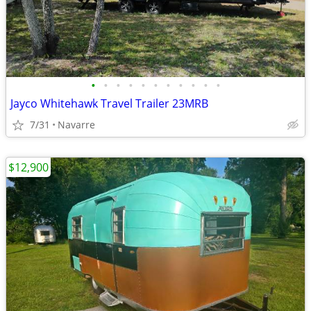
•
•
•
•
•
•
•
•
•
•
•
Jayco Whitehawk Travel Trailer 23MRB
7/31
Navarre
$12,900