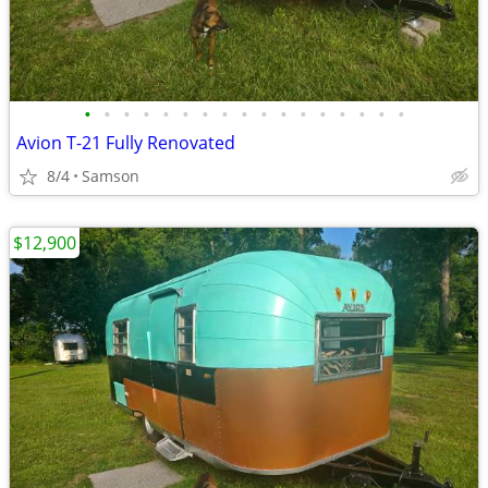
•
•
•
•
•
•
•
•
•
•
•
•
•
•
•
•
•
Avion T-21 Fully Renovated
8/4
Samson
$12,900