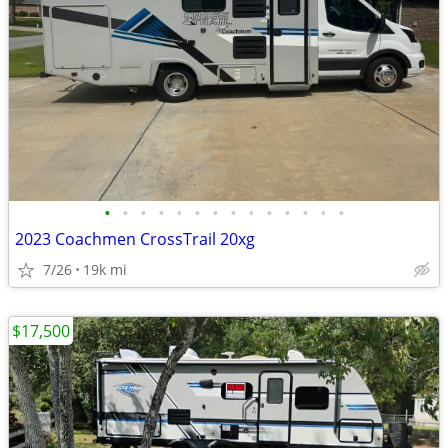
•
•
•
•
•
•
•
•
•
•
•
•
•
•
2023 Coachmen CrossTrail 20xg
7/26
19k mi
$17,500