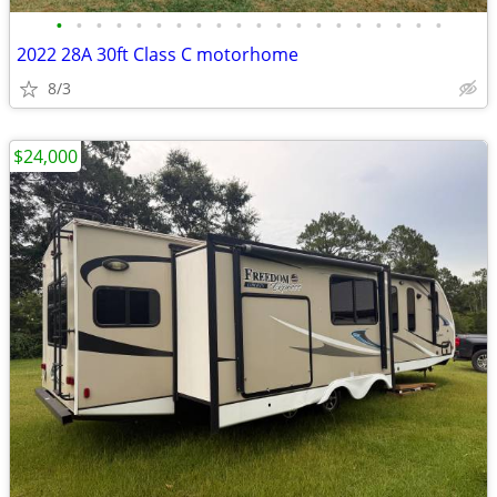
•
•
•
•
•
•
•
•
•
•
•
•
•
•
•
•
•
•
•
•
2022 28A 30ft Class C motorhome
8/3
$24,000