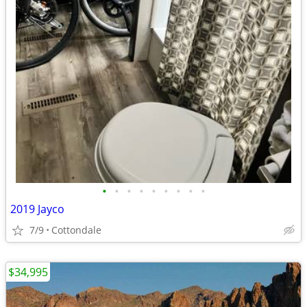
•
•
•
•
•
•
•
•
•
2019 Jayco
7/9
Cottondale
$34,995