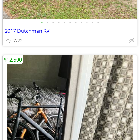
•
•
•
•
•
•
•
•
•
•
•
2017 Dutchman RV
7/22
$12,500