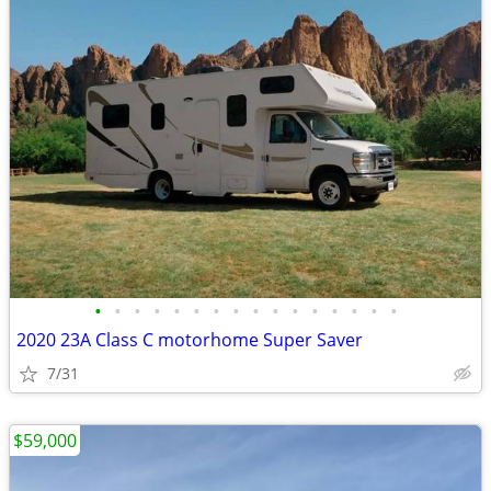
•
•
•
•
•
•
•
•
•
•
•
•
•
•
•
•
2020 23A Class C motorhome Super Saver
7/31
$59,000