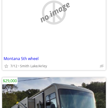
no image
Montana 5th wheel
7/12
Smith Lake/Arley
$29,000