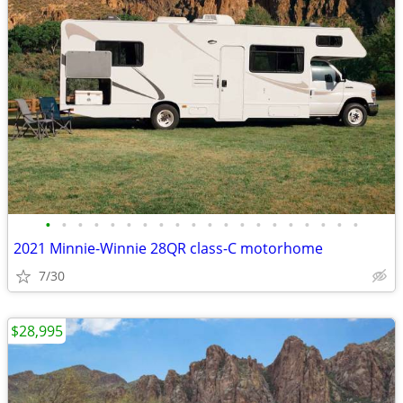
•
•
•
•
•
•
•
•
•
•
•
•
•
•
•
•
•
•
•
•
2021 Minnie-Winnie 28QR class-C motorhome
7/30
$28,995