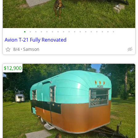
•
•
•
•
•
•
•
•
•
•
•
•
•
•
•
•
•
Avion T-21 Fully Renovated
8/4
Samson
$12,900