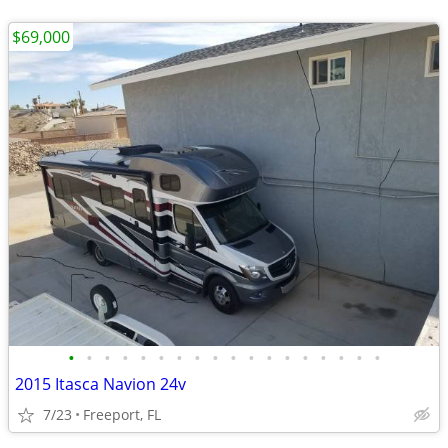
$69,000
•
•
•
•
•
•
•
•
•
•
•
•
•
•
•
•
•
•
2015 Itasca Navion 24v
7/23
Freeport, FL