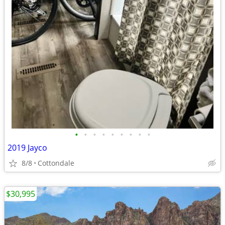
•
•
•
•
•
•
•
•
•
2019 Jayco
8/8
Cottondale
$30,995