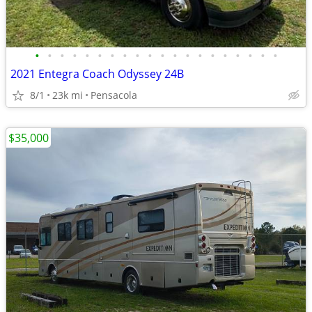
•
•
•
•
•
•
•
•
•
•
•
•
•
•
•
•
•
•
•
•
2021 Entegra Coach Odyssey 24B
8/1
23k mi
Pensacola
$35,000