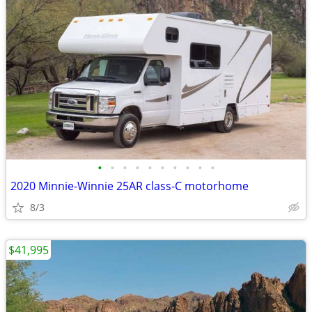
•
•
•
•
•
•
•
•
•
•
2020 Minnie-Winnie 25AR class-C motorhome
8/3
$41,995