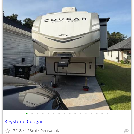
•
•
•
•
•
•
•
•
•
•
•
•
•
•
•
•
Keystone Cougar
7/18
123mi
Pensacola