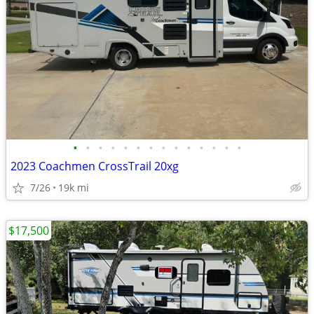
•
•
•
•
•
•
•
•
•
•
•
•
•
•
2023 Coachmen CrossTrail 20xg
7/26
19k mi
$17,500