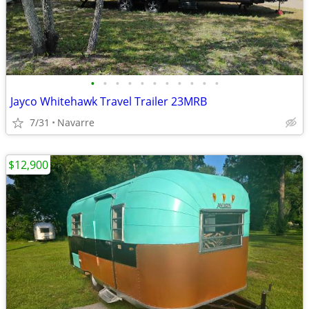
•
•
•
•
•
•
•
•
•
•
•
Jayco Whitehawk Travel Trailer 23MRB
7/31
Navarre
$12,900