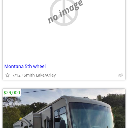
no image
Montana 5th wheel
7/12
Smith Lake/Arley
$29,000