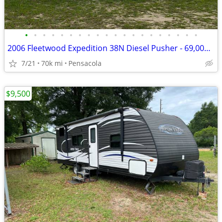
•
•
•
•
•
•
•
•
•
•
•
•
•
•
•
•
•
•
•
•
2006 Fleetwood Expedition 38N Diesel Pusher - 69,000 Miles
7/21
70k mi
Pensacola
$9,500