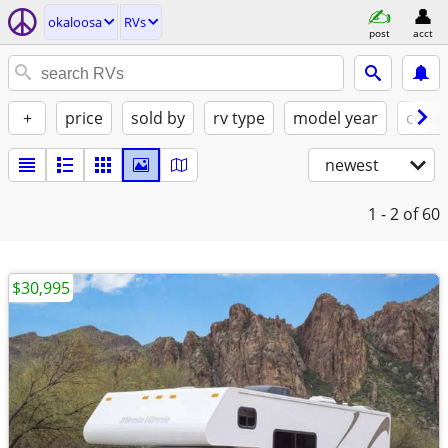
okaloosa
RVs
post
acct
+
price
sold by
rv type
model year
condi
newest
1 - 2
of 60
$30,995