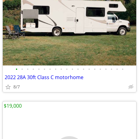
•
•
•
•
•
•
•
•
•
•
•
•
•
•
•
•
•
•
•
•
2022 28A 30ft Class C motorhome
8/7
$19,000