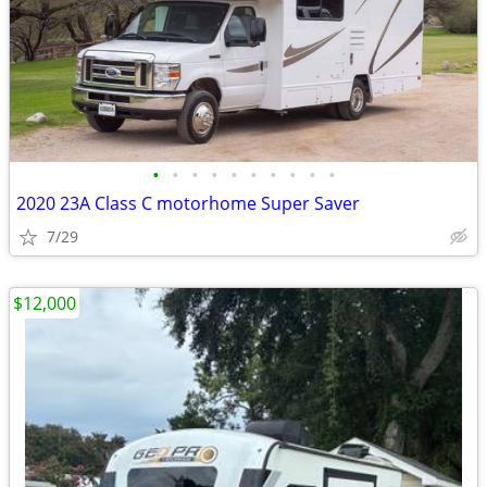
•
•
•
•
•
•
•
•
•
•
2020 23A Class C motorhome Super Saver
7/29
$12,000