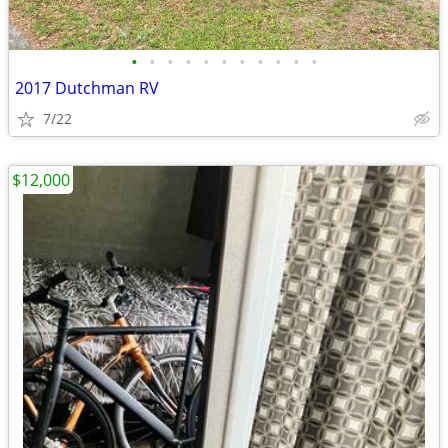
•
•
•
•
•
•
•
•
•
•
•
2017 Dutchman RV
7/22
$12,000