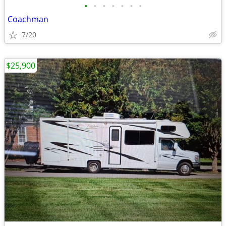
•
•
•
•
•
•
•
Coachman
7/20
$25,900