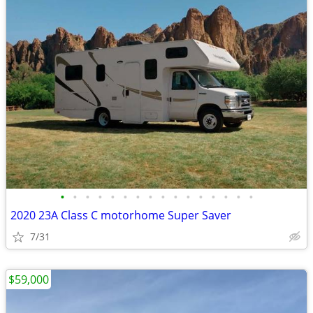
•
•
•
•
•
•
•
•
•
•
•
•
•
•
•
•
2020 23A Class C motorhome Super Saver
7/31
$59,000