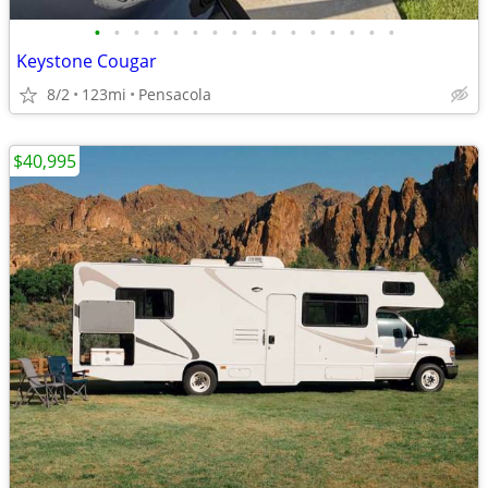
•
•
•
•
•
•
•
•
•
•
•
•
•
•
•
•
Keystone Cougar
8/2
123mi
Pensacola
$40,995