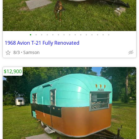
•
•
•
•
•
•
•
•
•
•
•
•
•
•
•
1968 Avion T-21 Fully Renovated
8/3
Samson
$12,900