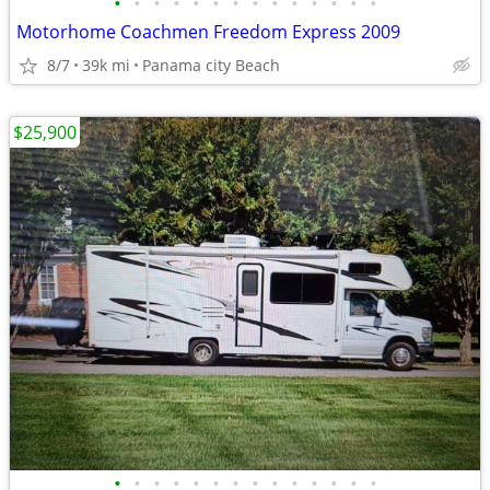
•
•
•
•
•
•
•
•
•
•
•
•
•
•
Motorhome Coachmen Freedom Express 2009
8/7
39k mi
Panama city Beach
$25,900
•
•
•
•
•
•
•
•
•
•
•
•
•
•