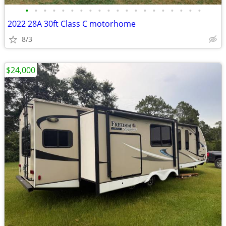
•
•
•
•
•
•
•
•
•
•
•
•
•
•
•
•
•
•
•
•
2022 28A 30ft Class C motorhome
8/3
$24,000