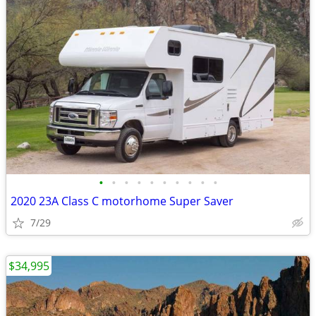
•
•
•
•
•
•
•
•
•
•
2020 23A Class C motorhome Super Saver
7/29
$34,995