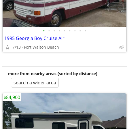
•
•
•
•
•
•
•
•
•
1995 Georgia Boy Cruise Air
7/13
Fort Walton Beach
more from nearby areas (sorted by distance)
search a wider area
$84,900