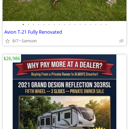
•
•
•
•
•
•
•
•
•
•
•
•
•
•
•
•
•
Avion T-21 Fully Renovated
8/7
Samson
$26,986