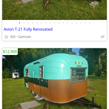
•
•
•
•
•
•
•
•
•
•
•
•
•
•
•
•
•
Avion T-21 Fully Renovated
8/5
Samson
$12,900