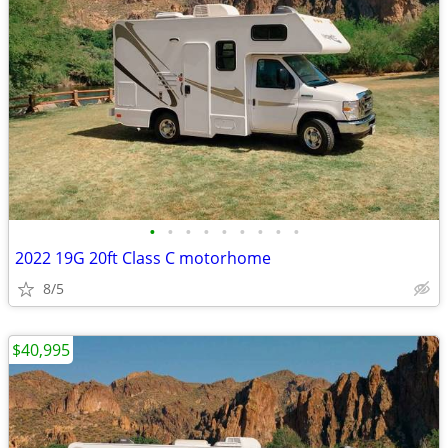
•
•
•
•
•
•
•
•
•
2022 19G 20ft Class C motorhome
8/5
$40,995