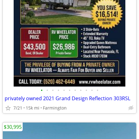
•
•
•
•
•
•
•
•
•
•
•
privately owned 2021 Grand Design Reflection 303RSL
7/21
15k mi
Farmington
$30,995