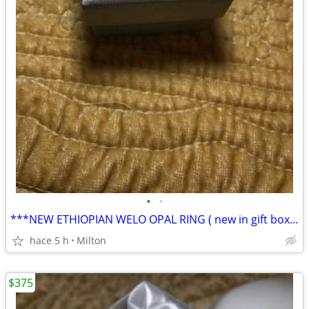
•
•
***NEW ETHIOPIAN WELO OPAL RING ( new in gift box ) 1.50 ctw
hace 5 h
Milton
$375