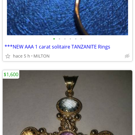
•
•
•
•
•
•
***NEW AAA 1 carat solitaire TANZANITE Rings
hace 5 h
MILTON
$1,600