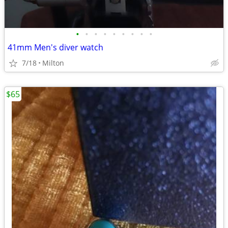
•
•
•
•
•
•
•
•
•
41mm Men's diver watch
7/18
Milton
$65