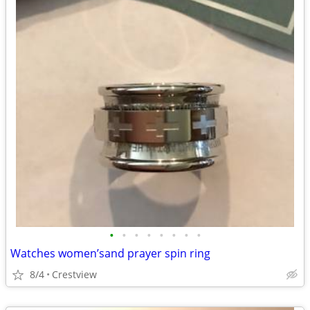
•
•
•
•
•
•
•
•
Watches women’sand prayer spin ring
8/4
Crestview