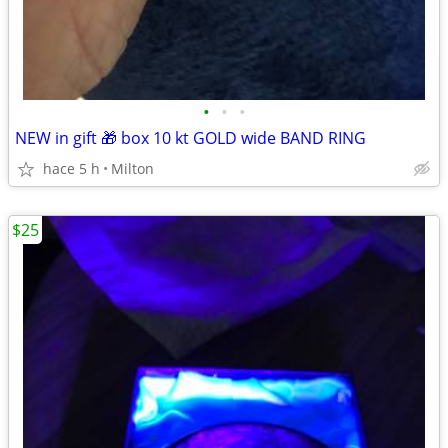
•
•
•
NEW in gift 🎁 box 10 kt GOLD wide BAND RING
hace 5 h
Milton
$25