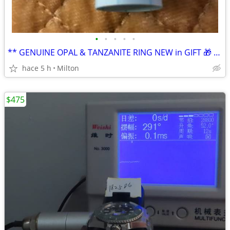
•
•
•
•
•
** GENUINE OPAL & TANZANITE RING NEW in GIFT 🎁 925 STERLING
hace 5 h
Milton
$475