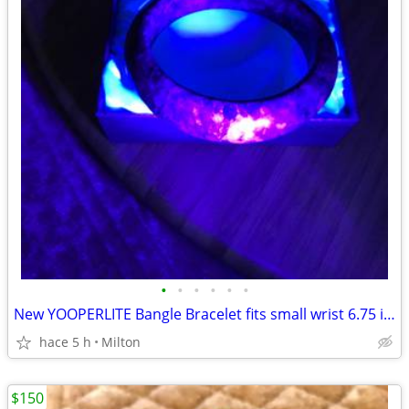
•
•
•
•
•
•
New YOOPERLITE Bangle Bracelet fits small wrist 6.75 inches
hace 5 h
Milton
$150