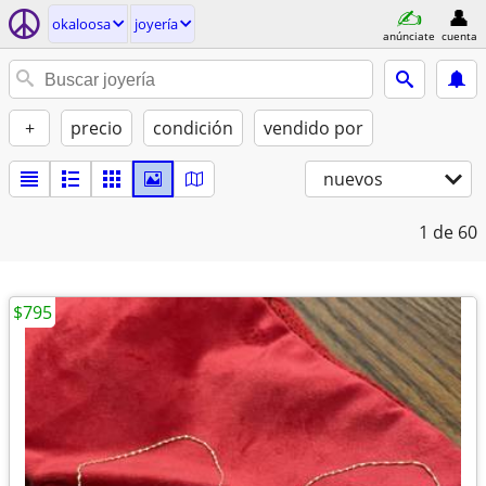
okaloosa
joyería
anúnciate
cuenta
+
precio
condición
vendido por
nuevos
1
de 60
$795