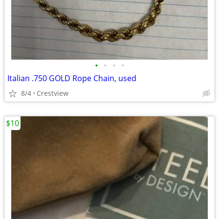
•
•
•
•
Italian .750 GOLD Rope Chain, used
8/4
Crestview
$10