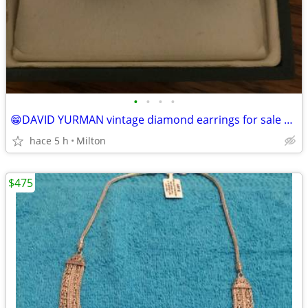
•
•
•
•
😁DAVID YURMAN vintage diamond earrings for sale or trade
hace 5 h
Milton
$475