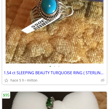
•
•
•
1.54 ct SLEEPING BEAUTY TURQUOISE RING ( STERLING )
hace 5 h
milton
$95