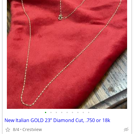
•
•
•
•
•
•
•
•
•
New Italian GOLD 23” Diamond Cut, .750 or 18k
8/4
Crestview