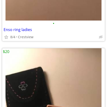
•
Enso ring ladies
8/4
Crestview
$20