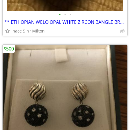
•
•
•
** ETHIOPIAN WELO OPAL WHITE ZIRCON BANGLE BRACELET ( genuine opals )
hace 5 h
Milton
$500