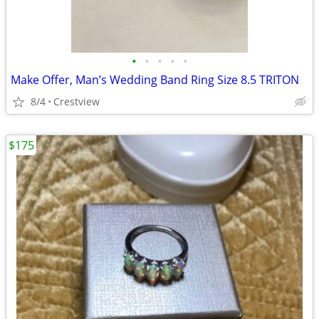
•
•
•
•
•
Make Offer, Man’s Wedding Band Ring Size 8.5 TRITON
8/4
Crestview
$175