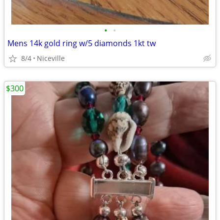
•
•
Mens 14k gold ring w/5 diamonds 1kt tw
8/4
Niceville
$300