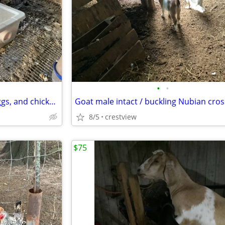
•
•
Jumbo coturnix quail Adults, Eggs, and chicks August
Goat male intact / buckling Nubian cro
8/5
crestview
$75