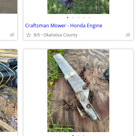
•
•
•
•
•
Craftsman Mower - Honda Engine
8/5
Okaloosa County
•
•
•