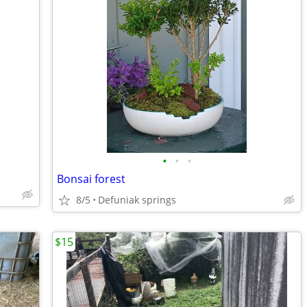
•
•
•
Bonsai forest
8/5
Defuniak springs
$15