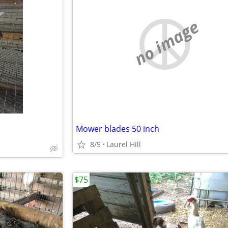
no image
Mower blades 50 inch
8/5
Laurel Hill
$75