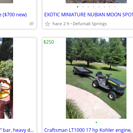
•
•
•
•
•
•
•
•
ce ($700 new)
hace 2 h
Defuniak Springs
$250
•
Stihl chainsaw 031 AV with a 20" bar, heavy duty saw