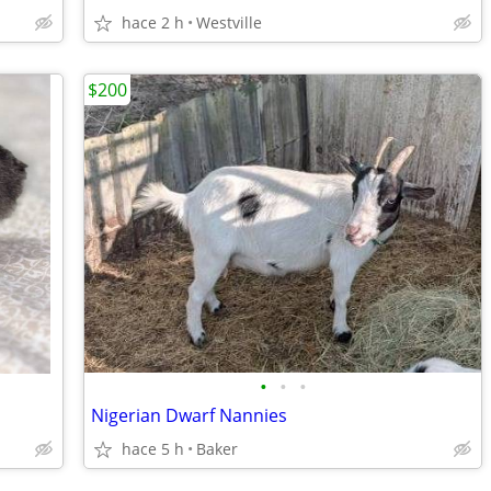
hace 2 h
Westville
$200
•
•
•
Nigerian Dwarf Nannies
hace 5 h
Baker