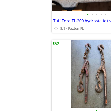
•
•
•
•
•
Tuff Torq TL-200 hydrostatic t
8/5
Paxton FL
$52
•