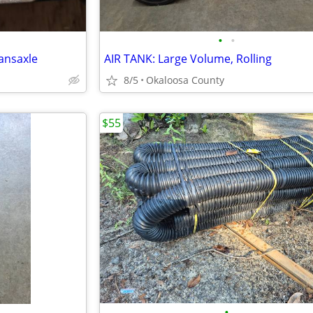
•
•
ransaxle
AIR TANK: Large Volume, Rolling
8/5
Okaloosa County
$55
•