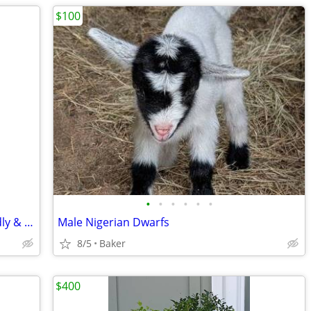
$100
•
•
•
•
•
•
Brangus Bull 2years 3 months old friendly & Gentle
Male Nigerian Dwarfs
8/5
Baker
$400