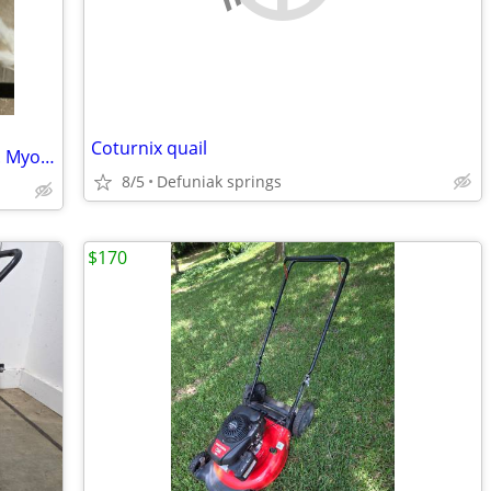
Coturnix quail
Goats Nubian, La Mancha , and crosses. Myotonic Fainting crosses. Doe’s and bu
8/5
Defuniak springs
$170