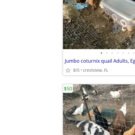
•
•
•
•
•
•
•
8/5
crestview, FL
$50