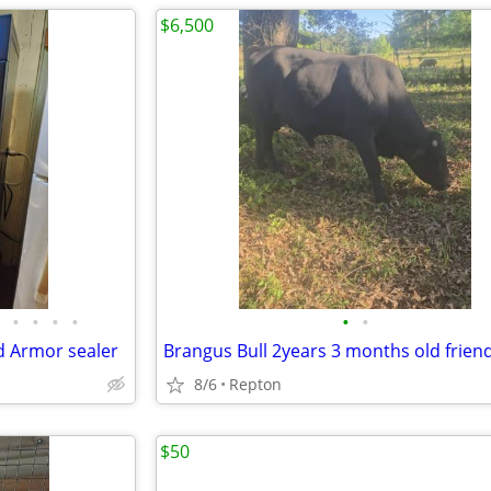
$6,500
•
•
•
•
•
•
d Armor sealer
8/6
Repton
$50