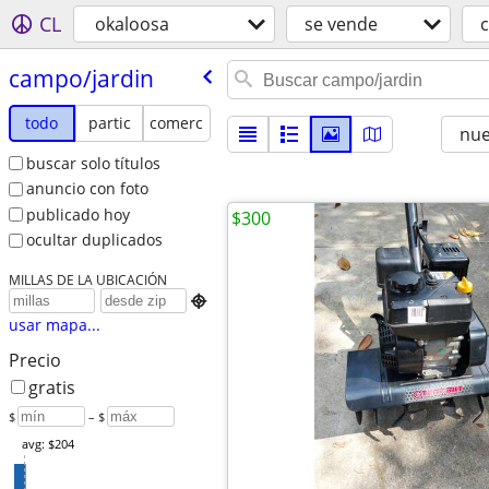
CL
okaloosa
se vende
campo/​jardin
todo
partic
comerc
nu
buscar solo títulos
anuncio con foto
publicado hoy
$300
ocultar duplicados
MILLAS DE LA UBICACIÓN

usar mapa...
Precio
gratis
$
– $
avg: $204