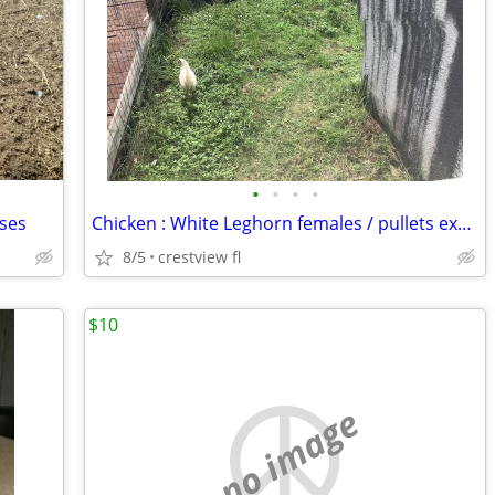
•
•
•
•
sses
Chicken : White Leghorn females / pullets exceptional egg layers. update AUGUST
8/5
crestview fl
$10
no image