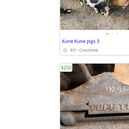
•
•
•
Kune Kune pigs 3
8/5
Crestview
$250