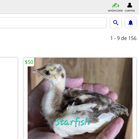
anúnciate
cuenta
1 - 9
de 156
$50