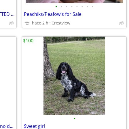
•
•
•
•
•
•
•
•
EXOTIC MINIATURE NUBIAN MOON SPOTTED BREEDING BUCK
Peachiks/Peafowls for Sale
hace 2 h
Crestview
$100
•
Craftsman LT1000 17 hp Kohler engine, no deck, with a trailer
Sweet girl