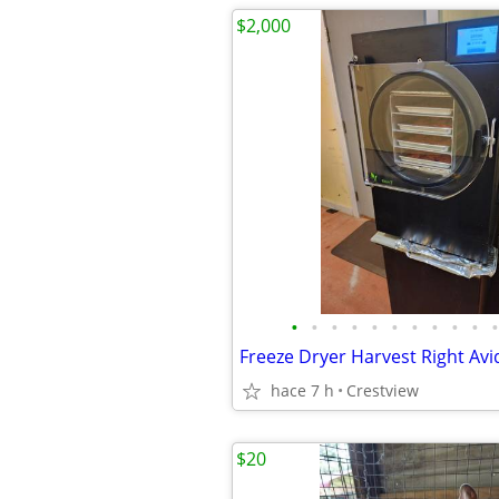
$2,000
•
•
•
•
•
•
•
•
•
•
•
Freeze Dryer Harvest Right Avi
hace 7 h
Crestview
$20