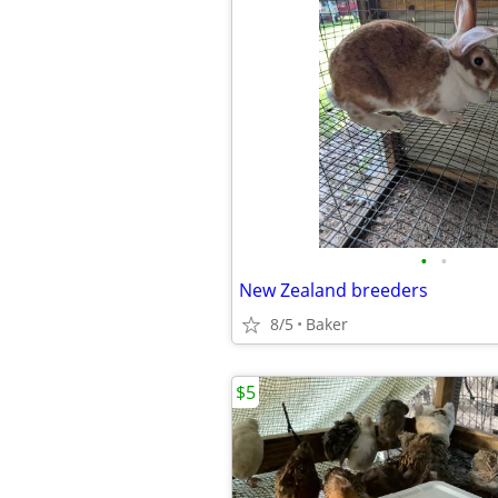
•
•
New Zealand breeders
8/5
Baker
$5