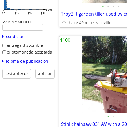
•
•
•
•
$20k
TroyBilt garden tiller used twi
$0
$1k
$2k
$3k
MARCA Y MODELO
hace 49 min
Niceville
condición
$100
entrega disponible
criptomoneda aceptada
idioma de publicación
restablecer
aplicar
•
•