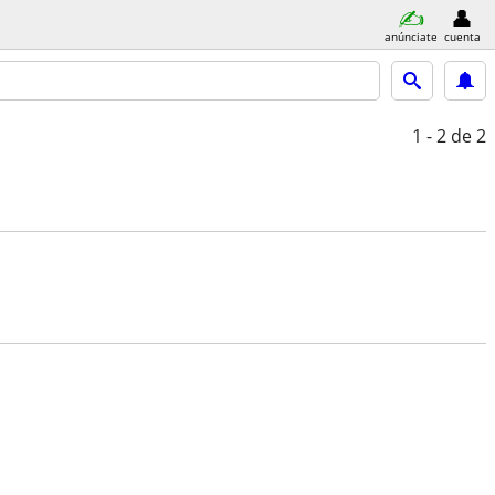
anúnciate
cuenta
1 - 2
de 2