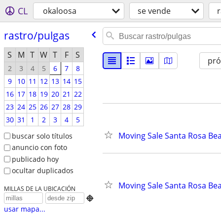
CL
okaloosa
se vende
r
rastro/​pulgas
S
M
T
W
T
F
S
pr
2
3
4
5
6
7
8
9
10
11
12
13
14
15
16
17
18
19
20
21
22
23
24
25
26
27
28
29
30
31
1
2
3
4
5
Moving Sale Santa Rosa Be
buscar solo títulos
anuncio con foto
publicado hoy
ocultar duplicados
Moving Sale Santa Rosa Be
MILLAS DE LA UBICACIÓN

usar mapa...