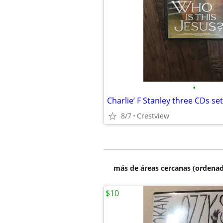
•
Charlie’ F Stanley three CDs set
8/7
Crestview
más de áreas cercanas (ordenad
$10