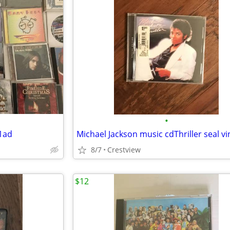
•
#1ad
Michael Jackson music cdThriller seal v
8/7
Crestview
$12