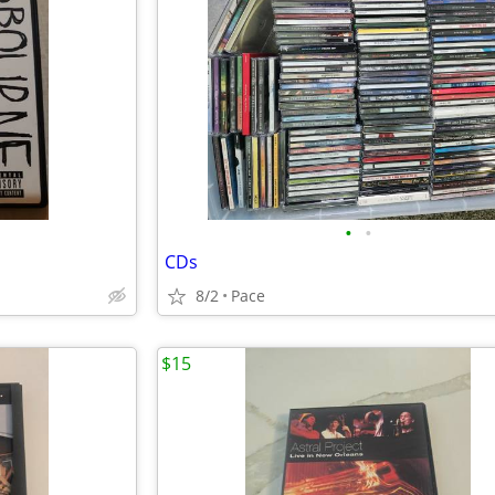
•
•
CDs
8/2
Pace
$15