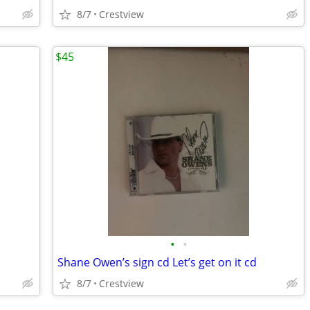
8/7
Crestview
$45
•
•
Shane Owen’s sign cd Let’s get on it cd
8/7
Crestview