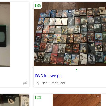
$85
•
DVD lot see pic
8/7
Crestview
$23