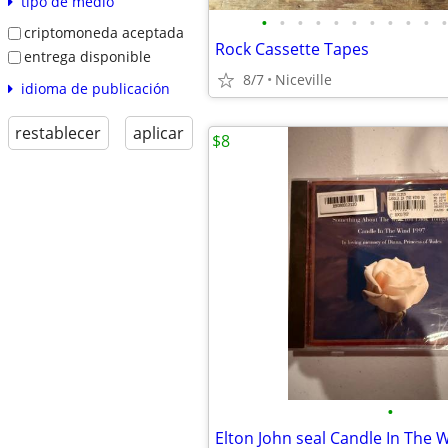
tipo de medio
•
•
•
•
•
•
•
•
•
•
•
criptomoneda aceptada
Rock Cassette Tapes
entrega disponible
8/7
Niceville
idioma de publicación
restablecer
aplicar
$8
•
Elton John seal Candle In The 