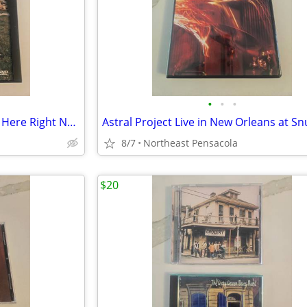
•
•
•
Van Halen Live 1992 DVD Right Here Right Now
8/7
Northeast Pensacola
$20