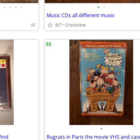
•
•
•
•
•
•
Music CDs all different music
8/7
Crestview
$8
•
Wind
Rugrats in Paris the movie VHS and cas