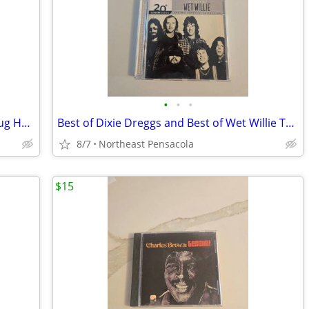
•
•
•
Astral Project Live in New Orleans at Snug Harbor 2005 DVD and CD Set
Best of Dixie Dreggs and Best of Wet Willie The Millenium Collection
8/7
Northeast Pensacola
$15