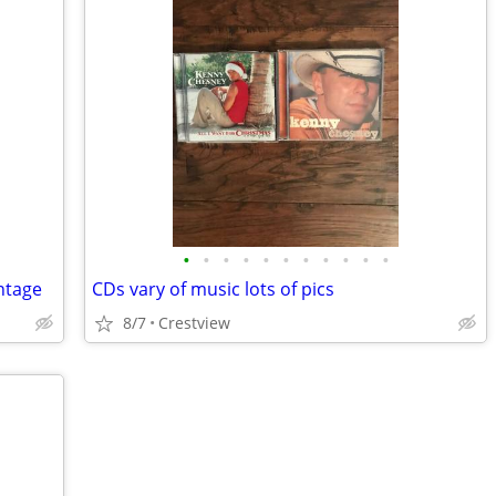
•
•
•
•
•
•
•
•
•
•
•
intage
CDs vary of music lots of pics
8/7
Crestview