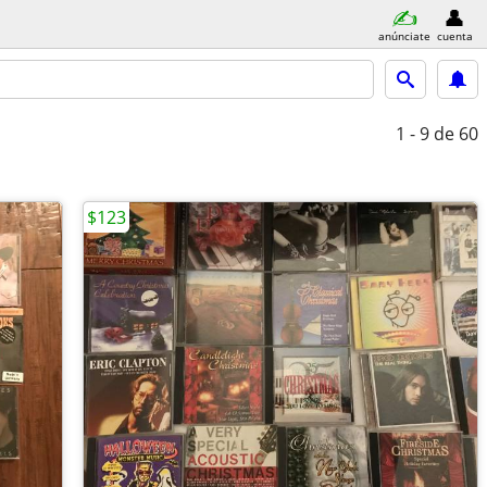
anúnciate
cuenta
1 - 9
de 60
$123