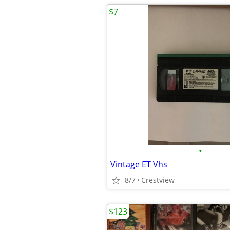
$7
•
Vintage ET Vhs
8/7
Crestview
$123