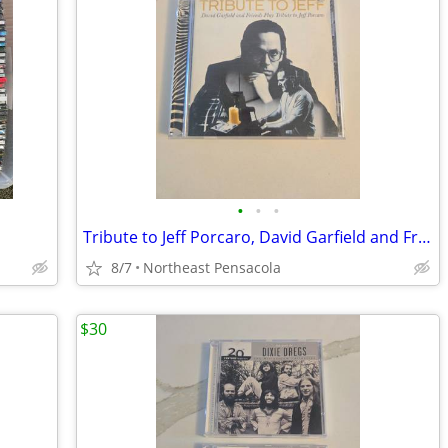
•
•
•
Tribute to Jeff Porcaro, David Garfield and Friends Play Tribute CD
8/7
Northeast Pensacola
$30