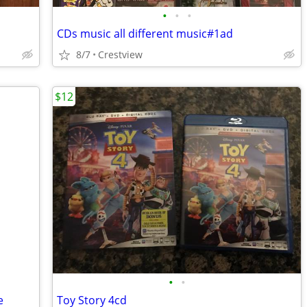
•
•
•
CDs music all different music#1ad
8/7
Crestview
$12
•
•
e
Toy Story 4cd