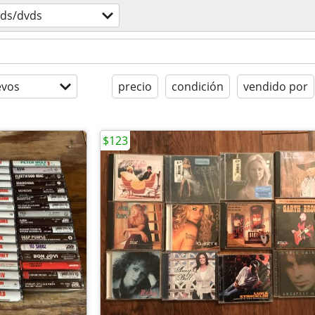
cds/dvds
evos
precio
condición
vendido por
$123