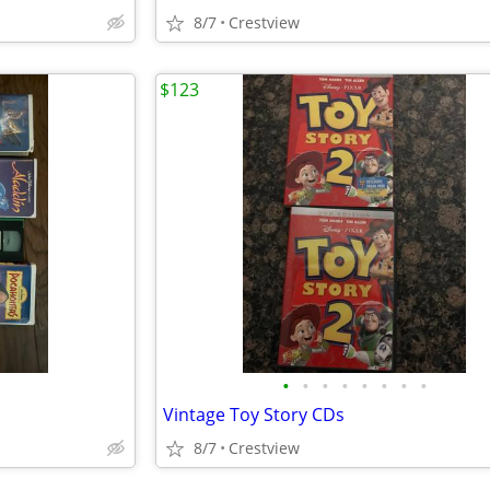
8/7
Crestview
$123
•
•
•
•
•
•
•
•
Vintage Toy Story CDs
8/7
Crestview