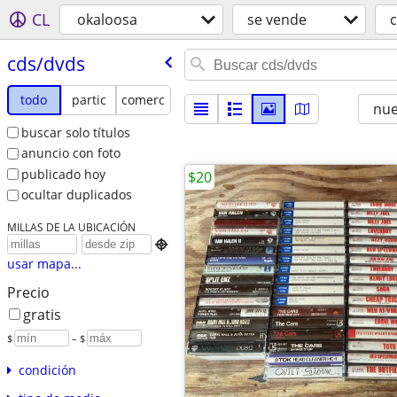
CL
okaloosa
se vende
cds/​dvds
todo
partic
comerc
nu
buscar solo títulos
anuncio con foto
publicado hoy
$20
ocultar duplicados
MILLAS DE LA UBICACIÓN

usar mapa...
Precio
gratis
$
– $
condición