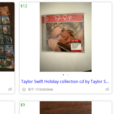
$12
•
•
Taylor Swift Holiday collection cd by Taylor Swift cd(Christmas)
8/7
Crestview
$9