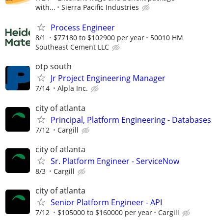
with...
Sierra Pacific Industries
Process Engineer
8/1
$77180 to $102900 per year
50010 HM
Southeast Cement LLC
otp south
Jr Project Engineering Manager
7/14
Alpla Inc.
city of atlanta
Principal, Platform Engineering - Databases
7/12
Cargill
city of atlanta
Sr. Platform Engineer - ServiceNow
8/3
Cargill
city of atlanta
Senior Platform Engineer - API
7/12
$105000 to $160000 per year
Cargill