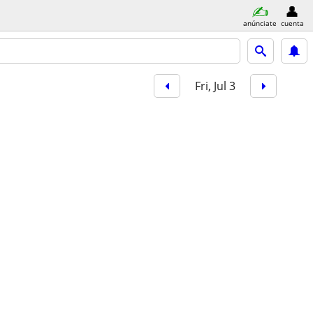
anúnciate
cuenta
Fri, Jul 3