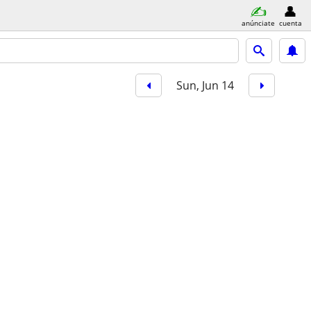
anúnciate
cuenta
Sun, Jun 14