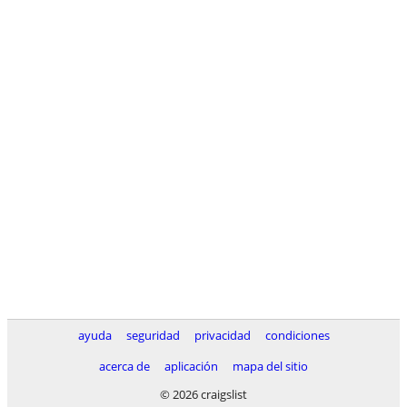
ayuda
seguridad
privacidad
condiciones
acerca de
aplicación
mapa del sitio
© 2026 craigslist