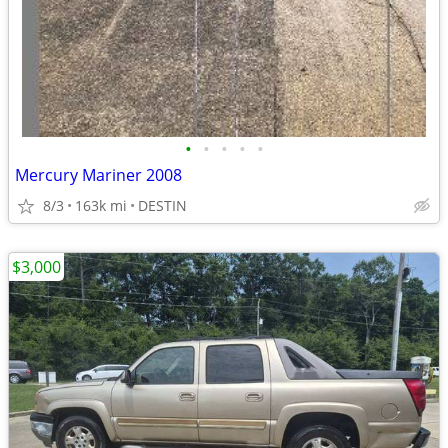
•
•
•
•
•
Mercury Mariner 2008
8/3
163k mi
DESTIN
$3,000