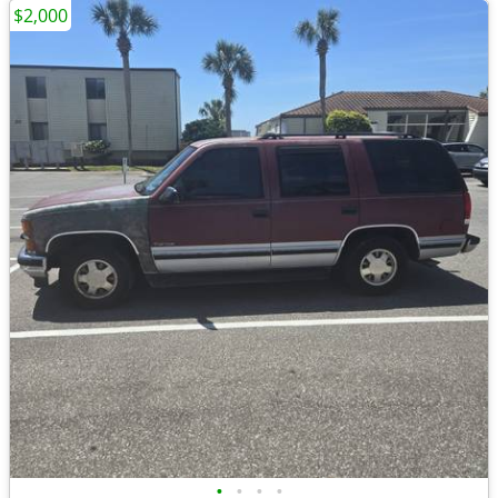
$2,000
•
•
•
•