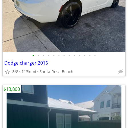
•
•
•
•
•
•
•
•
•
•
•
•
•
Dodge charger 2016
8/8
113k mi
Santa Rosa Beach
$13,800