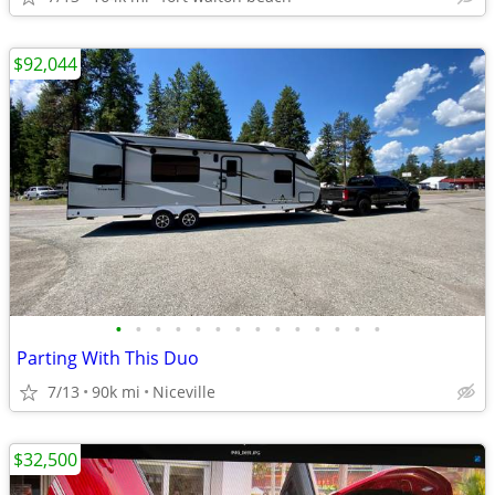
$92,044
•
•
•
•
•
•
•
•
•
•
•
•
•
•
Parting With This Duo
7/13
90k mi
Niceville
$32,500