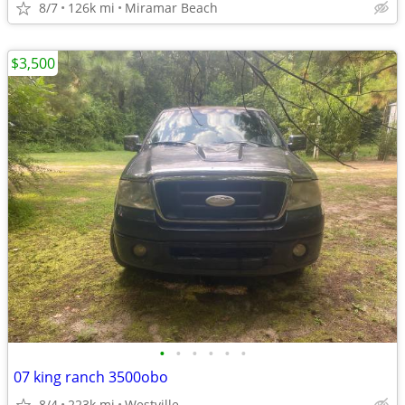
8/7
126k mi
Miramar Beach
$3,500
•
•
•
•
•
•
07 king ranch 3500obo
8/4
223k mi
Westville