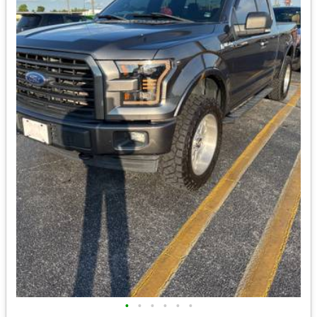
•
•
•
•
•
•