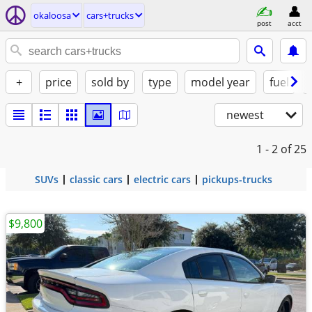
okaloosa
cars+trucks
post
acct
+
price
sold by
type
model year
fuel
newest
1 - 2
of 25
SUVs
classic cars
electric cars
pickups-trucks
$9,800