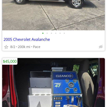
•
•
•
•
•
•
2005 Chevrolet Avalanche
8/2
200k mi
Pace
$45,000