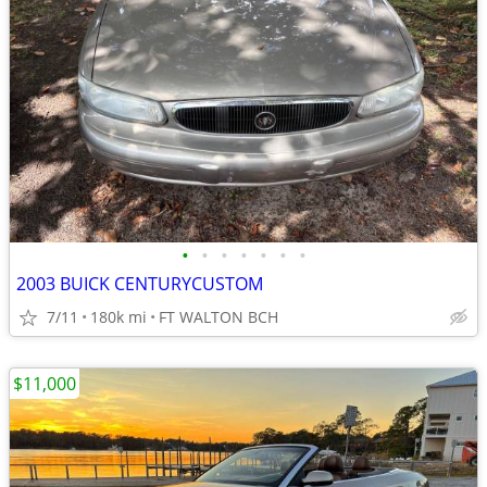
•
•
•
•
•
•
•
2003 BUICK CENTURYCUSTOM
7/11
180k mi
FT WALTON BCH
$11,000