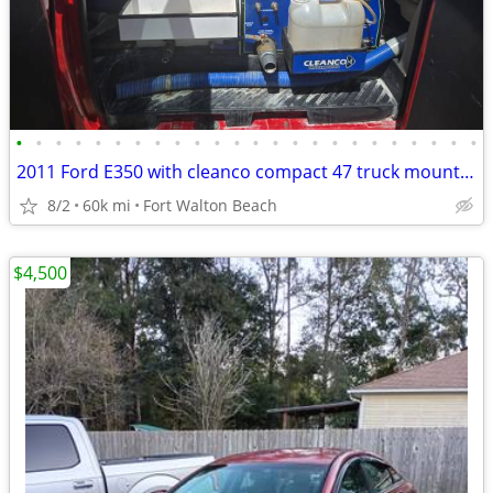
•
•
•
•
•
•
•
•
•
•
•
•
•
•
•
•
•
•
•
•
•
•
•
•
2011 Ford E350 with cleanco compact 47 truck mount with extractor system
8/2
60k mi
Fort Walton Beach
$4,500