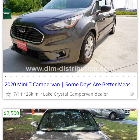
•
•
•
•
•
•
•
•
•
•
•
•
•
•
•
•
•
•
•
•
•
•
•
•
2020 Mini-T Campervan | Some Days Are Better Measured by Sunsets
7/11
26k mi
Lake Crystal Campervan dealer
$2,500