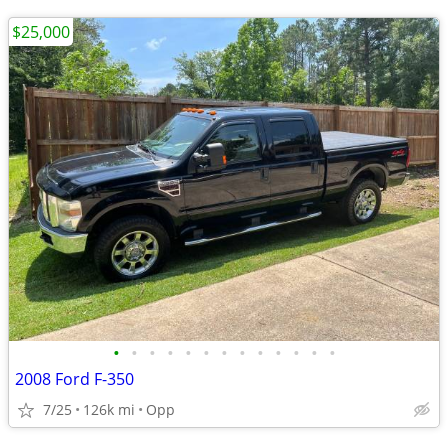
$25,000
•
•
•
•
•
•
•
•
•
•
•
•
•
2008 Ford F-350
7/25
126k mi
Opp