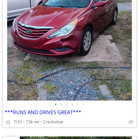
•
•
•
•
•
•
***RUNS AND DRIVES GREAT***
7/31
73k mi
Crestview