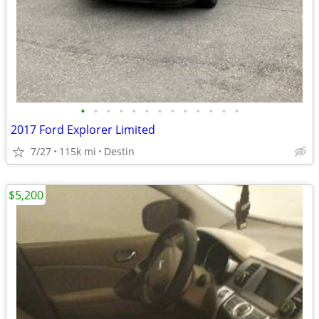
•
•
•
•
•
•
•
•
•
•
•
•
•
2017 Ford Explorer Limited
7/27
115k mi
Destin
$5,200