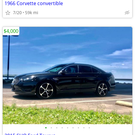
1966 Corvette convertible
7/20
59k mi
$4,000
•
•
•
•
•
•
•
•
•