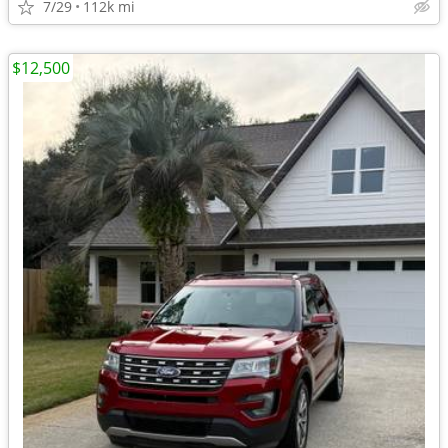
7/29
112k mi
$12,500