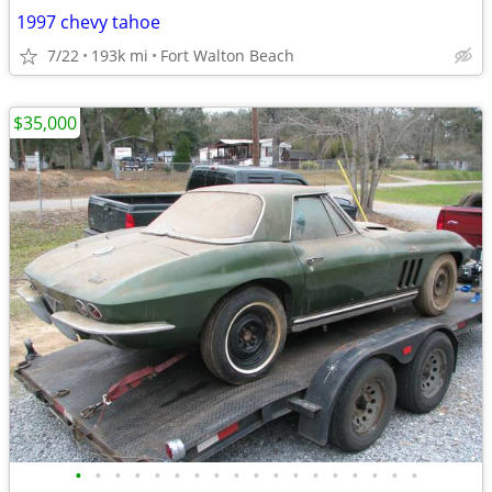
1997 chevy tahoe
7/22
193k mi
Fort Walton Beach
$35,000
•
•
•
•
•
•
•
•
•
•
•
•
•
•
•
•
•
•