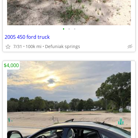
•
•
•
2005 450 ford truck
7/31
100k mi
Defuniak springs
$4,000