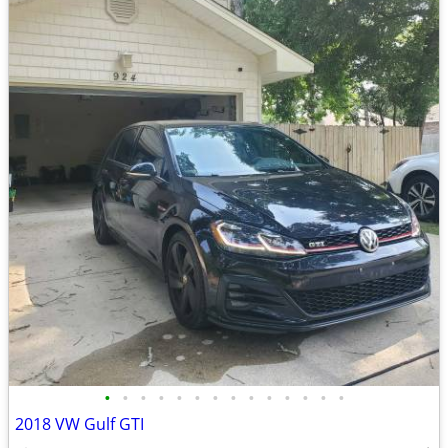
•
•
•
•
•
•
•
•
•
•
•
•
•
•
2018 VW Gulf GTI