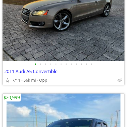
•
•
•
•
•
•
•
•
•
•
•
•
2011 Audi A5 Convertible
7/11
56k mi
Opp
$20,999