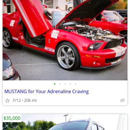
•
•
•
•
•
MUSTANG for Your Adrenaline Craving
7/12
20k mi
$35,000