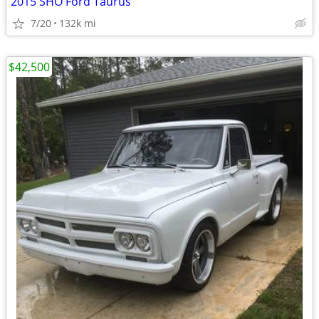
2015 SHO Ford Taurus
7/20
132k mi
$42,500