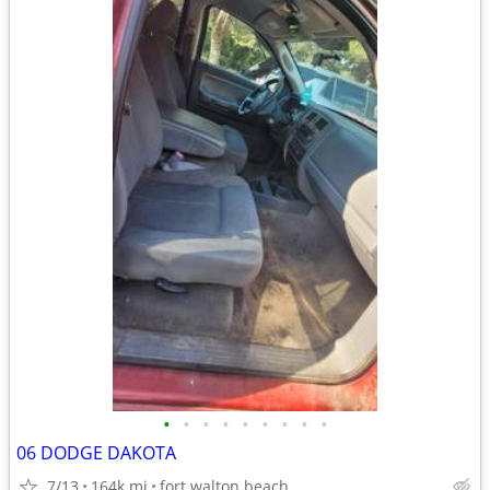
•
•
•
•
•
•
•
•
•
06 DODGE DAKOTA
7/13
164k mi
fort walton beach