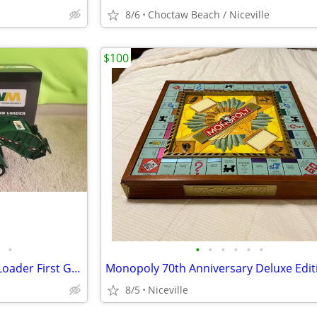
8/6
Choctaw Beach / Niceville
$100
•
•
•
•
•
•
•
Waste Management Rear-End Loader First Gear 1:34 TRUCK
Monopoly 70th Anniversary Deluxe Edit
8/5
Niceville