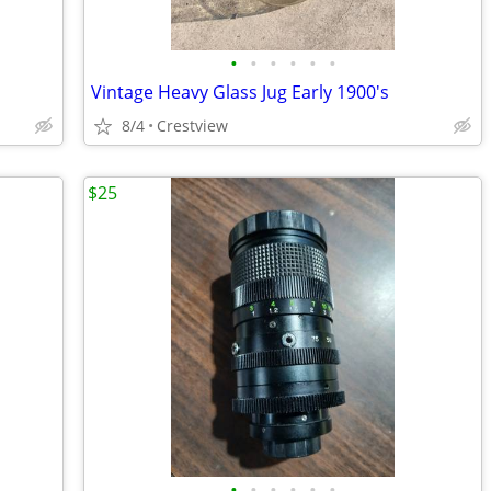
•
•
•
•
•
•
Vintage Heavy Glass Jug Early 1900's
8/4
Crestview
$25
•
•
•
•
•
•