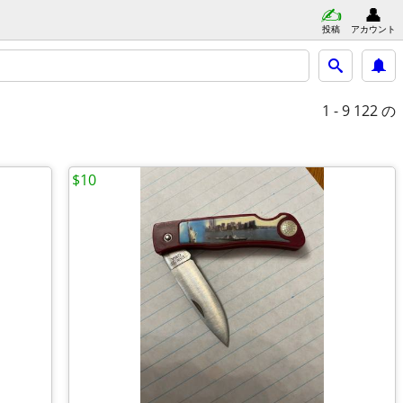
投稿
アカウント
1 - 9
122 の
$10