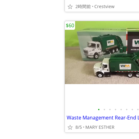
2時間前
Crestview
$60
•
•
•
•
•
•
•
•
8/5
MARY ESTHER