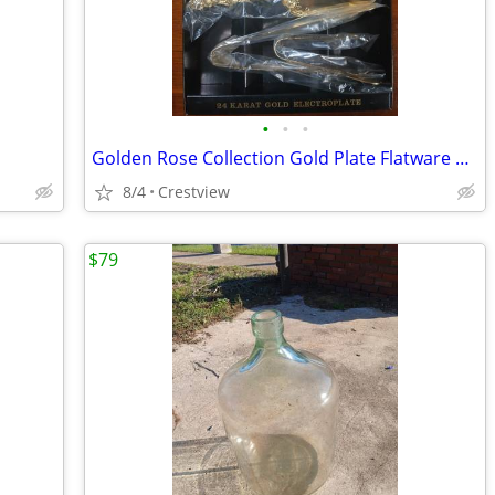
•
•
•
Golden Rose Collection Gold Plate Flatware 24 Caraat Plate.
8/4
Crestview
$79