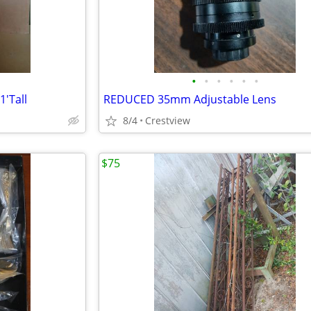
•
•
•
•
•
•
1'Tall
REDUCED 35mm Adjustable Lens
8/4
Crestview
$75