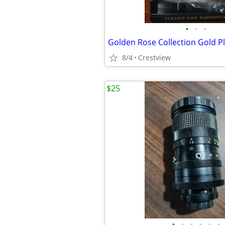
•
•
•
8/4
Crestview
$25
•
•
•
•
•
•