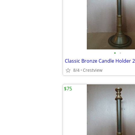
•
•
Classic Bronze Candle Holder 2
8/4
Crestview
$75