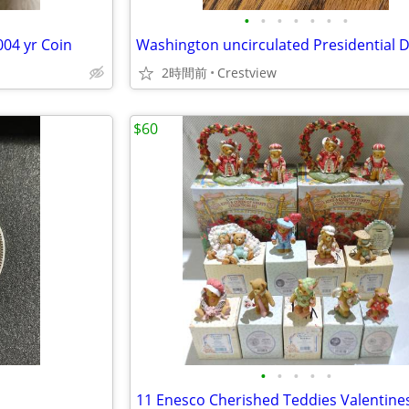
•
•
•
•
•
•
•
004 yr Coin
2時間前
Crestview
$60
•
•
•
•
•