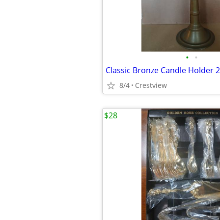
•
•
Classic Bronze Candle Holder 2
8/4
Crestview
$28