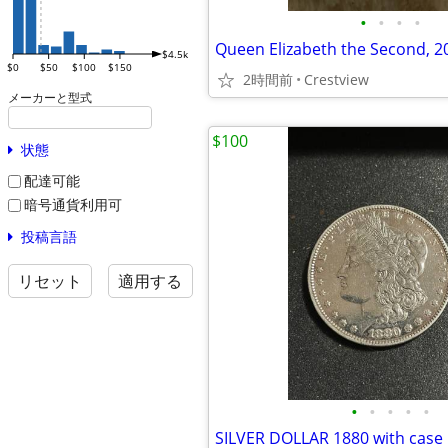
•
•
•
•
Queen Elizabeth the Second, 2
$4.5k
$0
$50
$100
$150
2時間前
Crestview
メーカーと型式
$100
状態
配達可能
暗号通貨利用可
投稿言語
リセット
適用する
•
•
•
•
•
SILVER DOLLAR 1880 with case