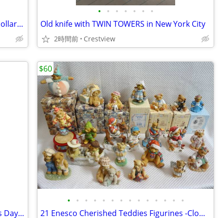
•
•
•
•
•
•
•
Washington uncirculated Presidential Dollar Coins and some others
Old knife with TWIN TOWERS in New York City
2時間前
Crestview
$60
•
•
•
•
•
•
•
•
•
•
•
•
•
•
11 Enesco Cherished Teddies Valentines Day / St Patricks Day Figurines
21 Enesco Cherished Teddies Figurines -Clowns -Christmas -MerryGoRound