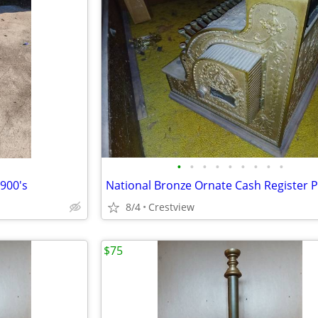
•
•
•
•
•
•
•
•
•
1900's
8/4
Crestview
$75