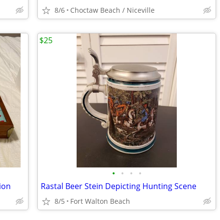
8/6
Choctaw Beach / Niceville
$25
•
•
•
•
ion
Rastal Beer Stein Depicting Hunting Scene
8/5
Fort Walton Beach