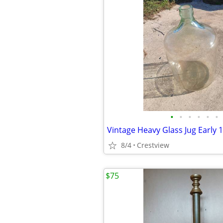
•
•
•
•
•
•
Vintage Heavy Glass Jug Early 
8/4
Crestview
$75