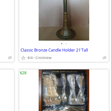
•
•
Classic Bronze Candle Holder 21'Tall
8/4
Crestview
$28