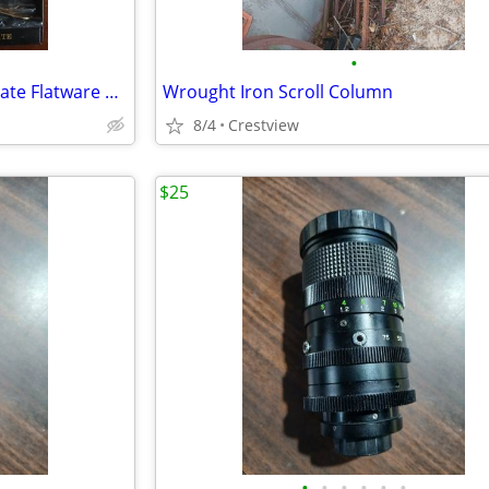
•
Golden Rose Collection Gold Plate Flatware 24 Carat Plate.
Wrought Iron Scroll Column
8/4
Crestview
$25
•
•
•
•
•
•