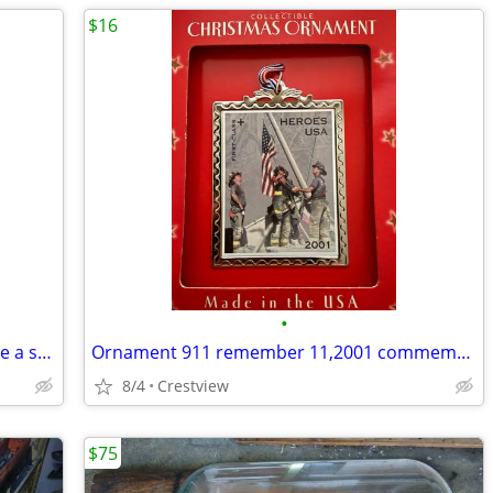
$16
•
America’sFinest1/6 9/11commerative fire a special edition
Ornament 911 remember 11,2001 commemorative usps
8/4
Crestview
$75