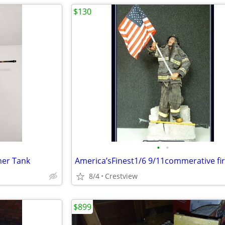
$130
•
•
her Tank
8/4
Crestview
$899