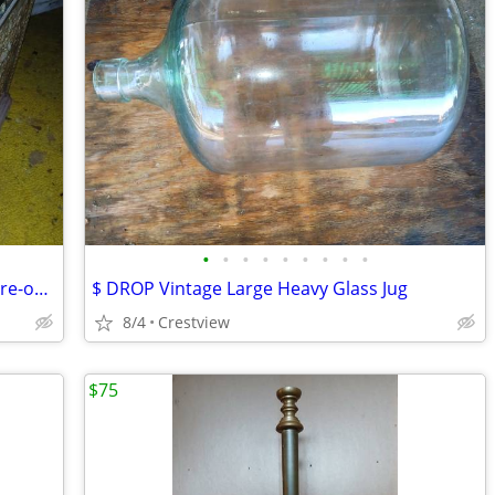
•
•
•
•
•
•
•
•
•
National Bronze Ornate Cash Register Pre-owned
$ DROP Vintage Large Heavy Glass Jug
8/4
Crestview
$75