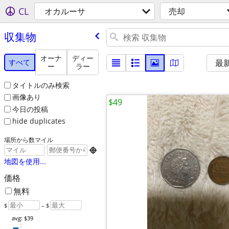
CL
オカルーサ
売却
収集物
オーナ
ディー
すべて
最
ー
ラー
タイトルのみ検索
画像あり
$49
今日の投稿
hide duplicates
場所から数マイル

地図を使用...
価格
無料
$
– $
avg: $39