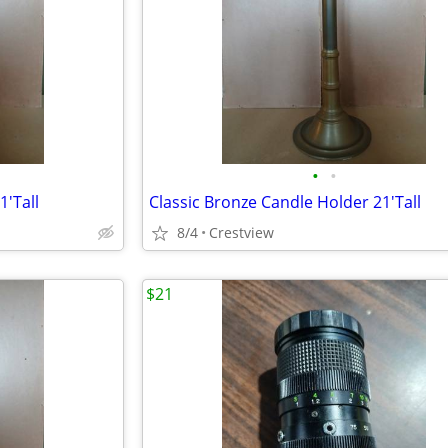
•
•
1'Tall
Classic Bronze Candle Holder 21'Tall
8/4
Crestview
$21