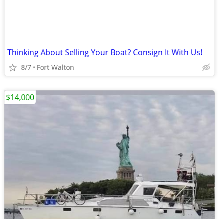
Thinking About Selling Your Boat? Consign It With Us!
8/7
Fort Walton
$14,000