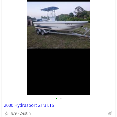
•
•
2000 Hydrasport 21'3 LTS
8/9
Destin