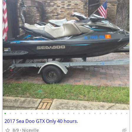
•
•
•
•
•
•
•
•
•
•
•
•
•
•
•
•
•
•
•
•
•
•
•
•
2017 Sea Doo GTX Only 40 hours.
8/9
Niceville