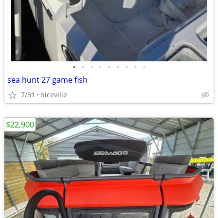
•
•
•
•
•
•
•
•
•
sea hunt 27 game fish
7/31
niceville
$22,900