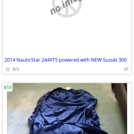
no image
2014 NauticStar 244XTS powered with NEW Suzuki 300
8/3
$59