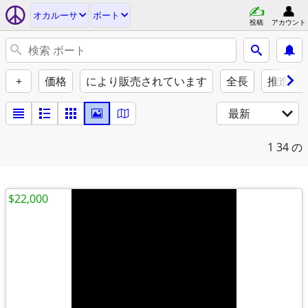
オカルーサ
ボート
投稿
アカウント
+
価格
により販売されています
全長
推進力
最新
1
34 の
$22,000