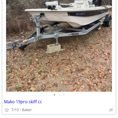
•
•
•
Mako 19pro skiff cc
7/15
Baker