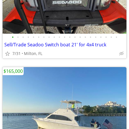
•
•
•
•
•
•
•
•
•
•
•
•
•
•
•
•
•
•
•
•
•
Sell/Trade Seadoo Switch boat 21' for 4x4 truck
7/31
Milton, FL
$165,000