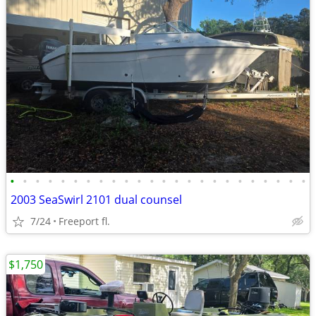
•
•
•
•
•
•
•
•
•
•
•
•
•
•
•
•
•
•
•
•
•
•
•
•
2003 SeaSwirl 2101 dual counsel
7/24
Freeport fl.
$1,750