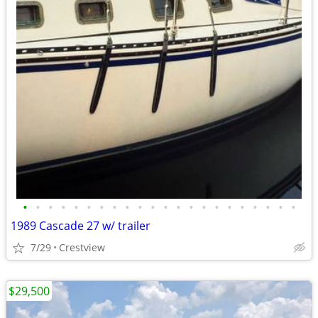
•
•
•
•
•
•
•
•
•
•
•
•
•
•
•
•
•
•
•
•
•
•
1989 Cascade 27 w/ trailer
7/29
Crestview
$29,500