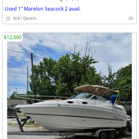
•
•
•
•
Used 1" Marelon Seacock 2 avail.
8/4
Destin
$12,000