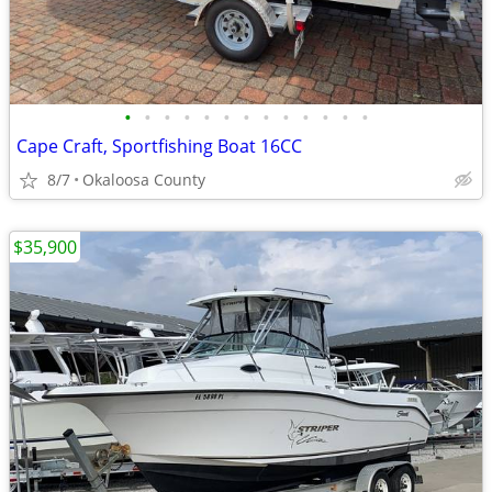
•
•
•
•
•
•
•
•
•
•
•
•
•
Cape Craft, Sportfishing Boat 16CC
8/7
Okaloosa County
$35,900