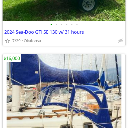
•
•
•
•
•
•
2024 Sea-Doo GTI SE 130 w/ 31 hours
7/29
Okaloosa
$16,000