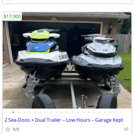
$17,900
•
•
•
•
•
•
•
•
•
•
•
•
•
•
•
•
•
•
•
•
•
2 Sea-Doos + Dual Trailer – Low Hours – Garage Kept
8/8