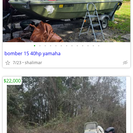
•
•
•
•
•
•
•
•
•
•
•
•
•
bomber 15 40hp yamaha
7/23
shalimar
$22,000