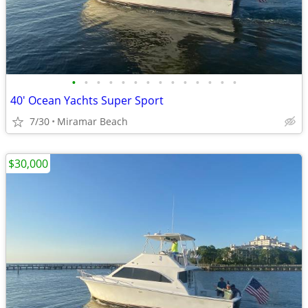
•
•
•
•
•
•
•
•
•
•
•
•
•
•
40' Ocean Yachts Super Sport
7/30
Miramar Beach
$30,000