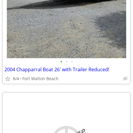
•
•
•
2004 Chapparral Boat 26' with Trailer Reduced!
8/4
Fort Walton Beach