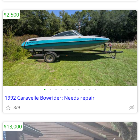
$2,500
•
•
•
•
•
•
•
•
•
•
1992 Caravelle Bowrider: Needs repair
8/9
$13,000