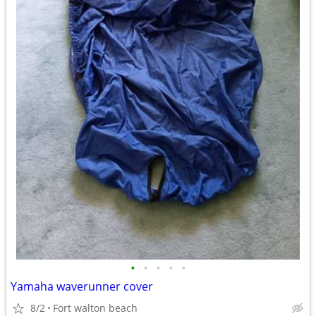
•
•
•
•
•
Yamaha waverunner cover
8/2
Fort walton beach