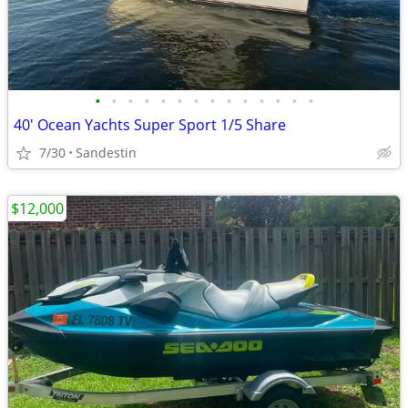
•
•
•
•
•
•
•
•
•
•
•
•
•
•
40' Ocean Yachts Super Sport 1/5 Share
7/30
Sandestin
$12,000