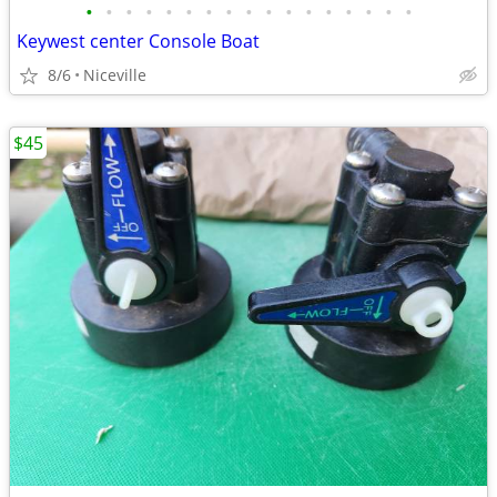
•
•
•
•
•
•
•
•
•
•
•
•
•
•
•
•
•
Keywest center Console Boat
8/6
Niceville
$45