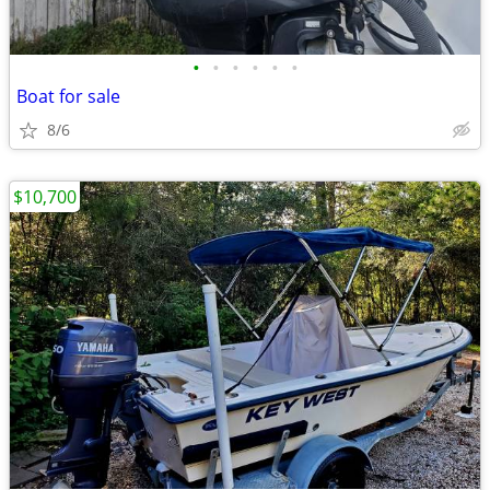
•
•
•
•
•
•
Boat for sale
8/6
$10,700