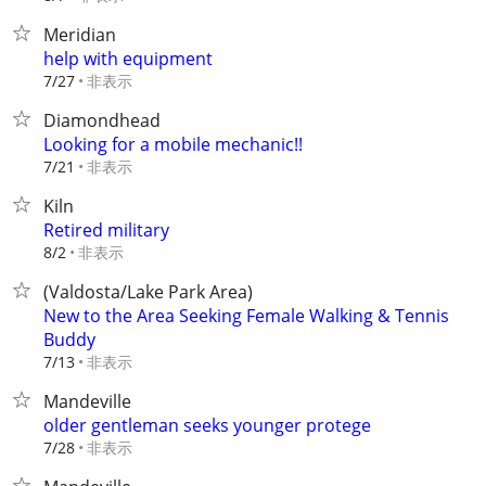
Meridian
help with equipment
非表示
7/27
Diamondhead
Looking for a mobile mechanic!!
非表示
7/21
Kiln
Retired military
非表示
8/2
(Valdosta/Lake Park Area)
New to the Area Seeking Female Walking & Tennis
Buddy
非表示
7/13
Mandeville
older gentleman seeks younger protege
非表示
7/28