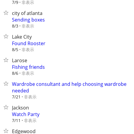
非表示
7/9
city of atlanta
Sending boxes
非表示
8/3
Lake City
Found Rooster
非表示
8/5
Larose
Fishing friends
非表示
8/6
Wardrobe consultant and help choosing wardrobe
needed
非表示
7/21
Jackson
Watch Party
非表示
7/11
Edgewood