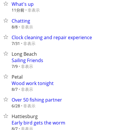
What's up
11分前
非表示
Chatting
非表示
8/8
Clock cleaning and repair experience
非表示
7/31
Long Beach
Sailing Friends
非表示
7/9
Petal
Wood work tonight
非表示
8/7
Over 50 fishing partner
非表示
6/28
Hattiesburg
Early bird gets the worm
非表示
8/7