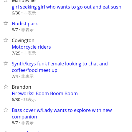
Mandeville
girl seeking girl who wants to go out and eat sushi
非表示
6/30
Nudist park
非表示
8/7
Covington
Motorcycle riders
非表示
7/25
Synth/keys funk FemaIe looking to chat and
coffee/food meet up
非表示
7/4
Brandon
Fireworks! Boom Boom Boom
非表示
6/30
Bass cover w/Lady wants to explore with new
companion
非表示
8/7