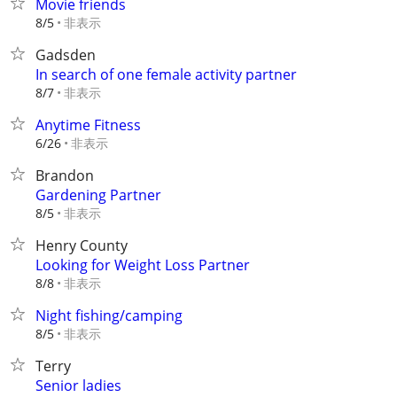
Movie friends
非表示
8/5
Gadsden
In search of one female activity partner
非表示
8/7
Anytime Fitness
非表示
6/26
Brandon
Gardening Partner
非表示
8/5
Henry County
Looking for Weight Loss Partner
非表示
8/8
Night fishing/camping
非表示
8/5
Terry
Senior ladies