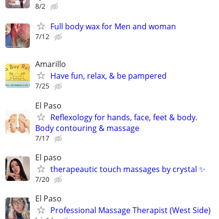
8/2
Full body wax for Men and woman
7/12
Amarillo
Have fun, relax, & be pampered
7/25
El Paso
Reflexology for hands, face, feet & body.
Body contouring & massage
7/17
El paso
therapeautic touch massages by crystal ✨
7/20
El Paso
Professional Massage Therapist (West Side)