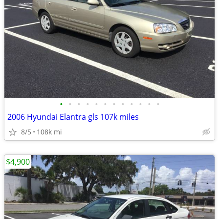
•
•
•
•
•
•
•
•
•
•
•
•
2006 Hyundai Elantra gls 107k miles
8/5
108k mi
$4,900