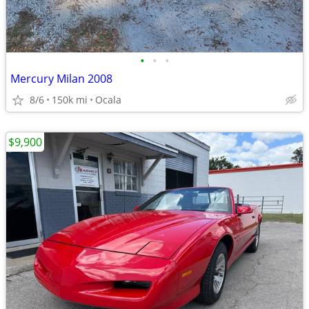
•
•
•
Mercury Milan 2008
8/6
150k mi
Ocala
$9,900