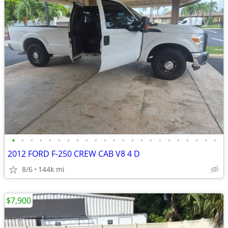
•
•
•
•
•
•
•
•
•
•
•
•
•
•
•
•
•
•
•
•
•
•
•
2012 FORD F-250 CREW CAB V8 4 D
8/6
144k mi
$7,900