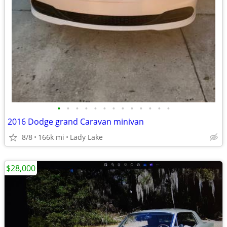
•
•
•
•
•
•
•
•
•
•
•
•
•
2016 Dodge grand Caravan minivan
8/8
166k mi
Lady Lake
$28,000