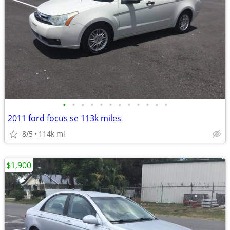
•
•
•
•
•
•
•
•
•
•
•
•
2011 ford focus se 113k miles
8/5
114k mi
$1,900