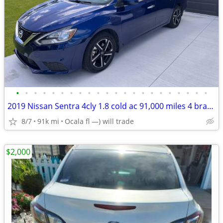
•
•
•
•
•
•
•
•
•
•
•
•
•
•
•
•
•
•
•
•
•
•
2019 Nissan Sentra 4cly 1.8 cold ac 91,000 miles 4 brand new tires
8/7
91k mi
Ocala fl —) will trade
$2,000