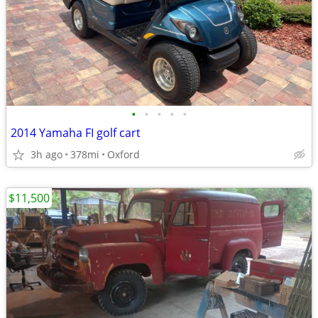
•
•
•
•
•
2014 Yamaha FI golf cart
3h ago
378mi
Oxford
$11,500