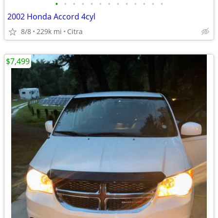
•
•
•
•
•
•
•
•
•
•
•
•
•
2002 Honda Accord 4cyl
8/8
229k mi
Citra
$7,499