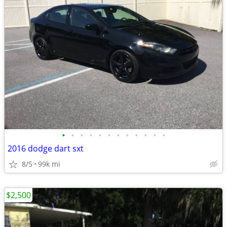
•
•
•
•
•
•
•
•
•
•
•
•
2016 dodge dart sxt
8/5
99k mi
$2,500