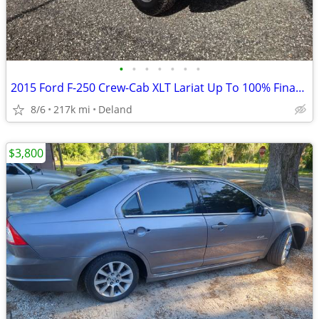
•
•
•
•
•
•
•
2015 Ford F-250 Crew-Cab XLT Lariat Up To 100% Financing/Warranty
8/6
217k mi
Deland
$3,800