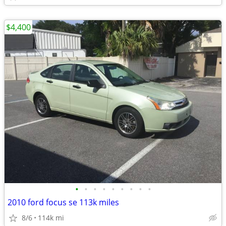
$4,400
•
•
•
•
•
•
•
•
•
2010 ford focus se 113k miles
8/6
114k mi