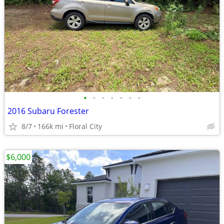
•
•
•
•
•
•
•
2016 Subaru Forester
8/7
166k mi
Floral City
$6,000