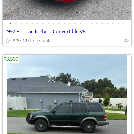
•
•
•
•
•
•
•
•
•
•
•
•
•
•
•
•
•
•
•
•
•
•
1992 Pontiac firebird Convertible V8
8/6
127k mi
ocala
$3,500