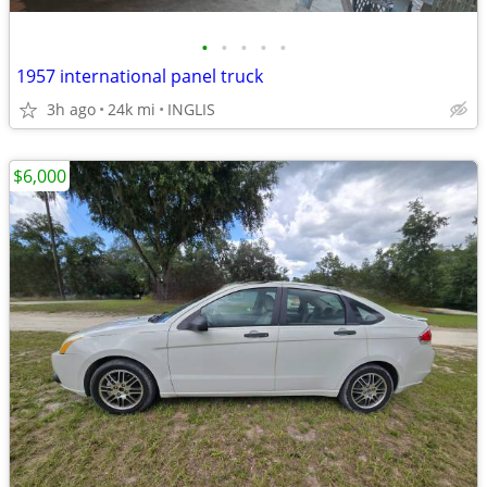
•
•
•
•
•
1957 international panel truck
3h ago
24k mi
INGLIS
$6,000