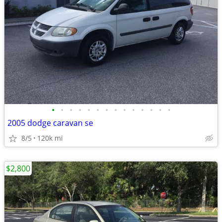
•
•
•
•
•
•
•
•
•
•
•
•
•
•
2005 dodge caravan se
8/5
120k mi
$2,800