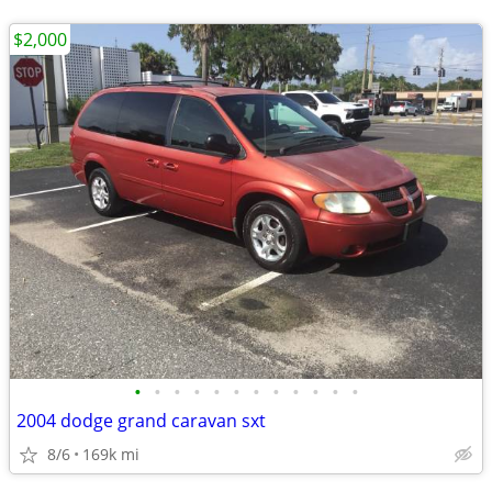
$2,000
•
•
•
•
•
•
•
•
•
•
•
•
2004 dodge grand caravan sxt
8/6
169k mi