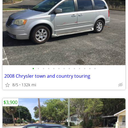
•
•
•
•
•
•
•
•
•
•
•
•
•
2008 Chrysler town and country touring
8/5
132k mi
$3,900