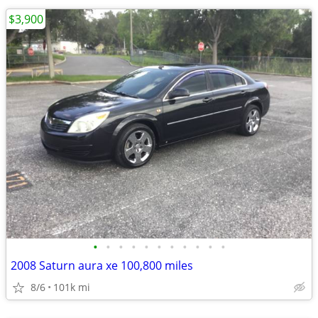
$3,900
•
•
•
•
•
•
•
•
•
•
•
2008 Saturn aura xe 100,800 miles
8/6
101k mi