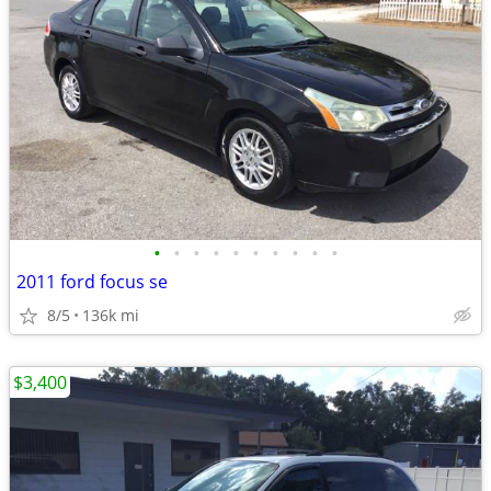
•
•
•
•
•
•
•
•
•
•
2011 ford focus se
8/5
136k mi
$3,400