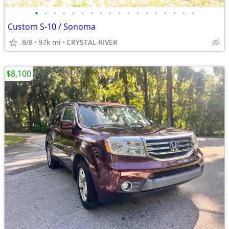
•
•
•
•
•
•
•
•
•
•
•
•
•
•
•
•
•
•
Custom S-10 / Sonoma
8/8
97k mi
CRYSTAL RIVER
$8,100