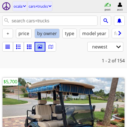
ocala
cars+trucks
post
acct
+
price
by owner
type
model year
fuel
newest
1 - 2
of 154
$5,700