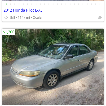
•
•
•
•
•
•
•
•
•
•
•
•
•
•
•
•
•
•
•
•
•
•
•
2012 Honda Pilot E-XL
8/8
114k mi
Ocala
$1,200