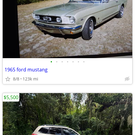
•
•
•
•
•
•
•
1965 ford mustang
8/8
123k mi
$5,500