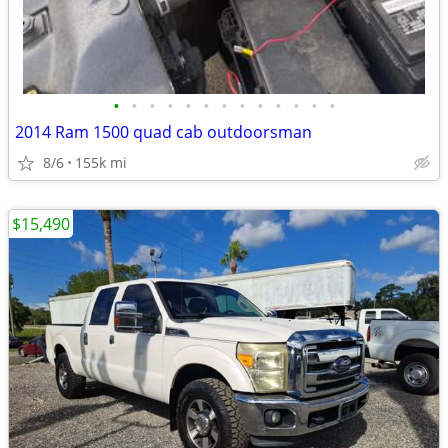
•
•
•
•
•
•
•
•
•
•
•
•
•
2014 Ram 1500 quad cab outdoorsman
8/6
155k mi
$15,490