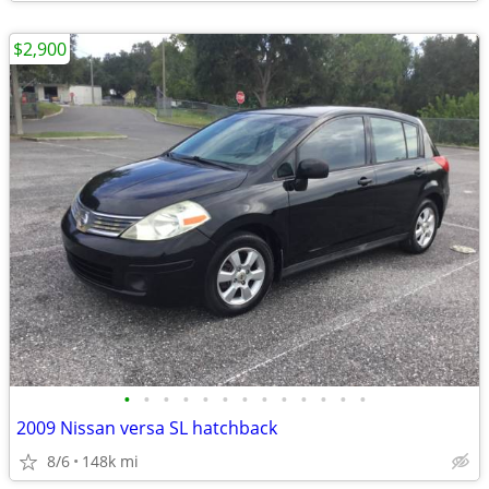
$2,900
•
•
•
•
•
•
•
•
•
•
•
•
•
2009 Nissan versa SL hatchback
8/6
148k mi