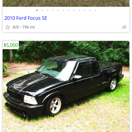
•
•
•
•
•
•
•
•
•
•
•
•
2010 Ford Focus SE
8/8
79k mi
$5,000