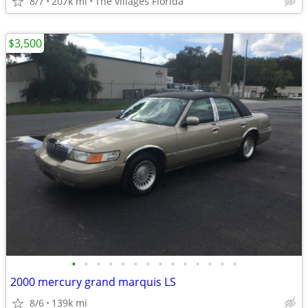
8/7
207k mi
The villages Florida
$3,500
•
•
•
•
•
•
•
•
•
•
•
•
•
•
2000 mercury grand marquis LS
8/6
139k mi