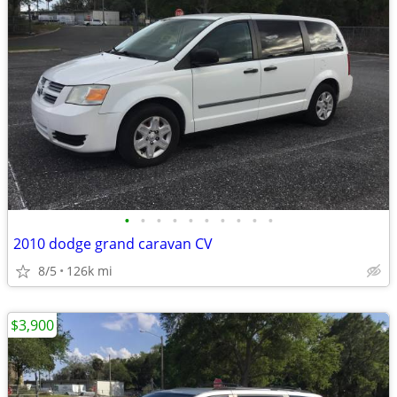
•
•
•
•
•
•
•
•
•
•
2010 dodge grand caravan CV
8/5
126k mi
$3,900