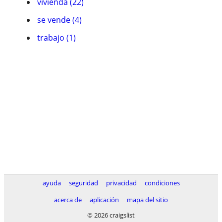
vivienda (22)
se vende (4)
trabajo (1)
ayuda
seguridad
privacidad
condiciones
acerca de
aplicación
mapa del sitio
© 2026 craigslist