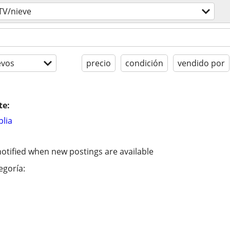
TV/nieve
evos
precio
condición
vendido por
te:
lia
otified when new postings are available
egoría: