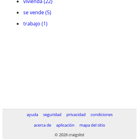
vivienda (22)
se vende (5)
trabajo (1)
ayuda
seguridad
privacidad
condiciones
acerca de
aplicación
mapa del sitio
© 2026 craigslist