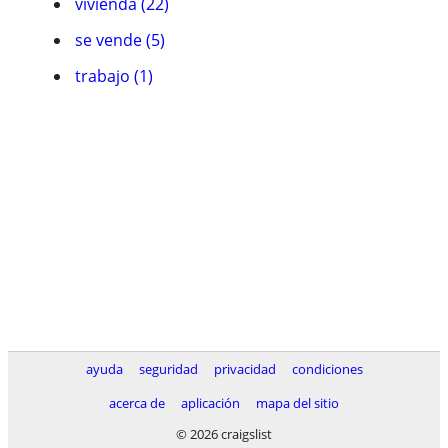
vivienda (22)
se vende (5)
trabajo (1)
ayuda
seguridad
privacidad
condiciones
acerca de
aplicación
mapa del sitio
© 2026 craigslist