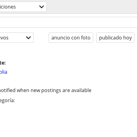
iciones
evos
anuncio con foto
publicado hoy
te:
lia
otified when new postings are available
egoría: