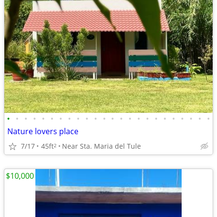
•
•
•
•
•
•
•
•
•
•
•
•
•
•
•
•
•
•
•
•
•
•
•
•
Nature lovers place
7/17
45ft
Near Sta. Maria del Tule
2
$10,000