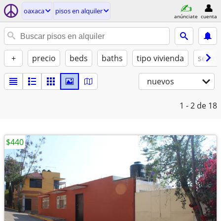
oaxaca
pisos en alquiler
anúnciate
cuenta
+
precio
beds
baths
tipo vivienda
se ad
nuevos
1 - 2
de 18
$440