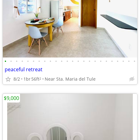
•
•
•
•
•
•
•
•
•
•
•
•
•
•
•
•
•
•
•
•
•
•
•
•
peaceful retreat
8/2
1br
56ft
Near Sta. Maria del Tule
2
$9,000