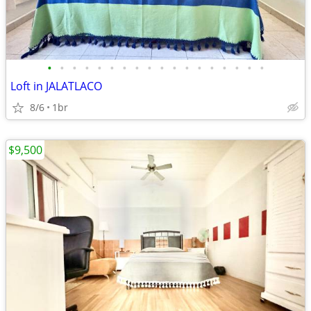
•
•
•
•
•
•
•
•
•
•
•
•
•
•
•
•
•
•
Loft in JALATLACO
8/6
1br
$9,500