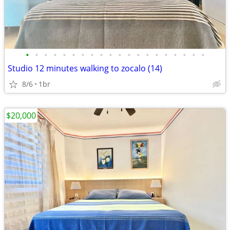
•
•
•
•
•
•
•
•
•
•
•
•
•
•
•
•
•
•
•
•
Studio 12 minutes walking to zocalo (14)
8/6
1br
$20,000