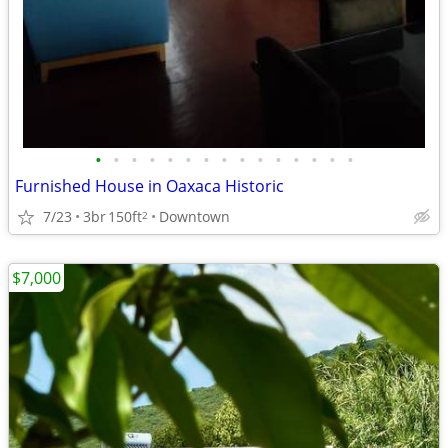
•
•
•
•
•
•
•
•
•
•
•
•
•
•
•
Furnished House in Oaxaca Historic
7/23
3br
150ft
Downtown
2
$7,000