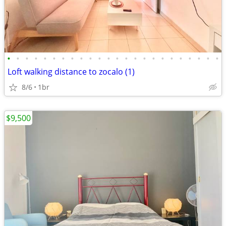
•
•
•
•
•
•
•
•
•
•
•
•
•
•
•
•
•
•
•
•
•
•
•
•
Loft walking distance to zocalo (1)
8/6
1br
$9,500