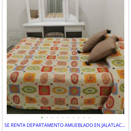
•
•
•
•
•
•
•
•
•
•
SE RENTA DEPARTAMENTO AMUEBLADO EN JALATLACO, OAXACA