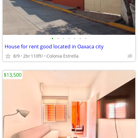
•
•
•
•
•
•
•
House for rent good located in Oaxaca city
8/9
2br
110ft
Colonia Estrella
2
$13,500