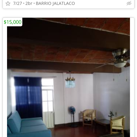
7/27
2br
BARRIO JALATLACO
$15,000