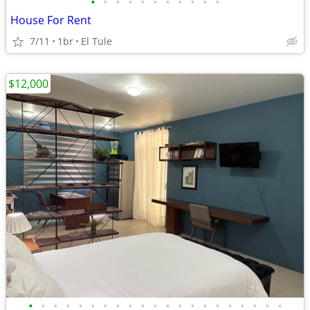
•
•
•
•
•
•
•
•
•
•
•
House For Rent
7/11
1br
El Tule
$12,000
•
•
•
•
•
•
•
•
•
•
•
•
•
•
•
•
•
•
•
•
•