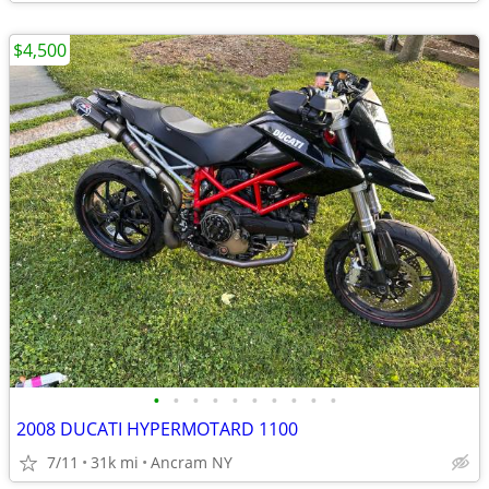
$4,500
•
•
•
•
•
•
•
•
•
•
2008 DUCATI HYPERMOTARD 1100
7/11
31k mi
Ancram NY