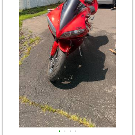
•
•
•
•