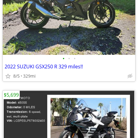
•
•
•
2022 SUZUKI GSX250 R 329 miles!!
8/5
329mi
$5,699