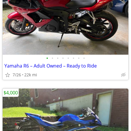
•
•
•
•
•
•
•
•
Yamaha R6 – Adult Owned – Ready to Ride
7/26
22k mi
$4,000