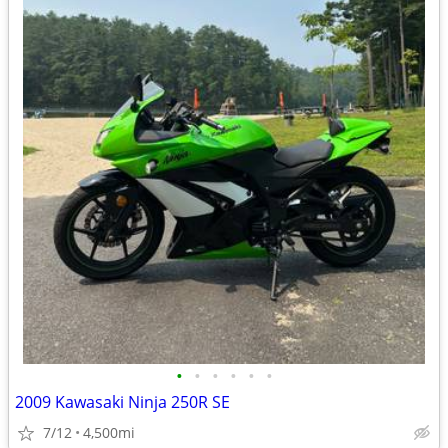
•
•
•
•
•
•
2009 Kawasaki Ninja 250R SE
7/12
4,500mi