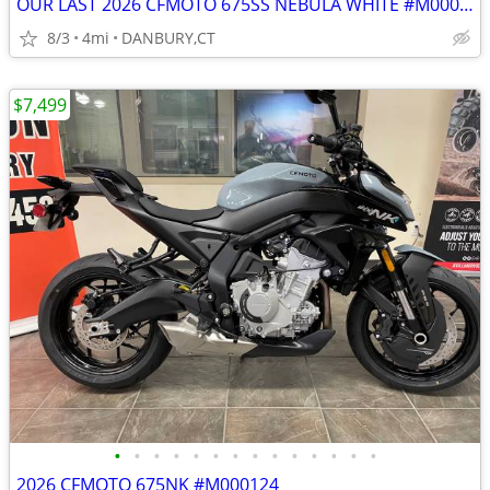
OUR LAST 2026 CFMOTO 675SS NEBULA WHITE #M000138
8/3
4mi
DANBURY,CT
$7,499
•
•
•
•
•
•
•
•
•
•
•
•
•
•
2026 CFMOTO 675NK #M000124