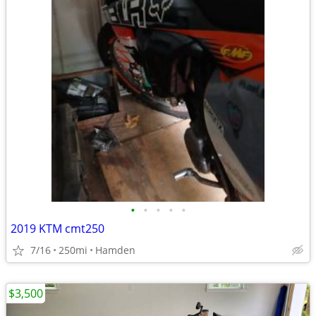
•
•
•
•
•
2019 KTM cmt250
7/16
250mi
Hamden
$3,500