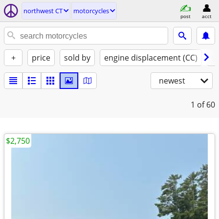
northwest CT
motorcycles
post
acct
+
price
sold by
engine displacement (CC)
st
newest
1
of 60
$2,750