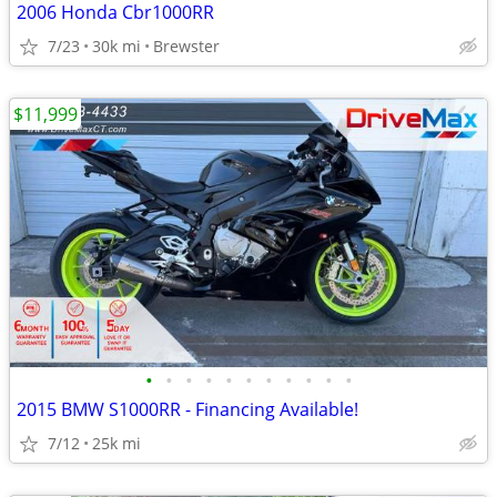
2006 Honda Cbr1000RR
7/23
30k mi
Brewster
$11,999
•
•
•
•
•
•
•
•
•
•
•
2015 BMW S1000RR - Financing Available!
7/12
25k mi