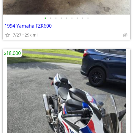
•
•
•
•
•
•
•
•
•
1994 Yamaha FZR600
7/27
29k mi
$18,000