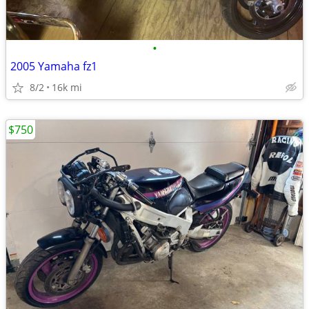
•
2005 Yamaha fz1
8/2
16k mi
$750