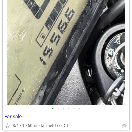
•
•
•
•
•
•
For sale
8/1
1,560mi
fairfield co, CT