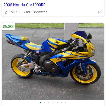
2006 Honda Cbr1000RR
7/12
30k mi
Brewster
$5,800
•
•
•
•
•
•
•