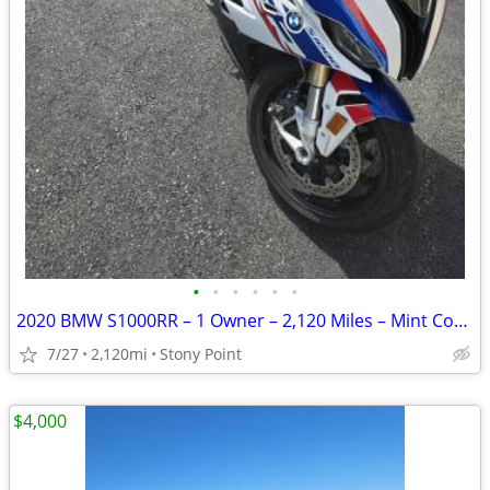
•
•
•
•
•
•
2020 BMW S1000RR – 1 Owner – 2,120 Miles – Mint Condition
7/27
2,120mi
Stony Point
$4,000