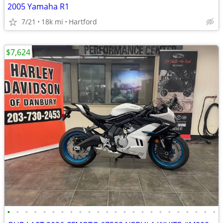
2005 Yamaha R1
7/21
18k mi
Hartford
$7,624
•
•
•
•
•
•
•
•
•
•
•
•
•
•
•
•
•
•
•
•
•
•
•
•