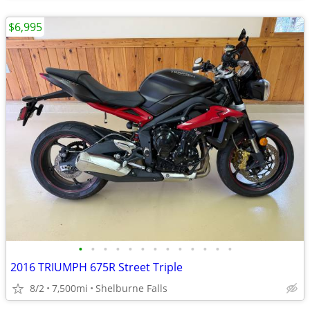
$6,995
•
•
•
•
•
•
•
•
•
•
•
•
•
2016 TRIUMPH 675R Street Triple
8/2
7,500mi
Shelburne Falls