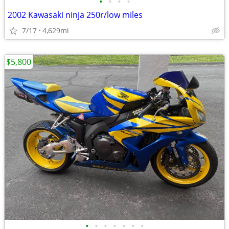
•
•
•
•
2002 Kawasaki ninja 250r/low miles
7/17
4,629mi
$5,800
•
•
•
•
•
•
•