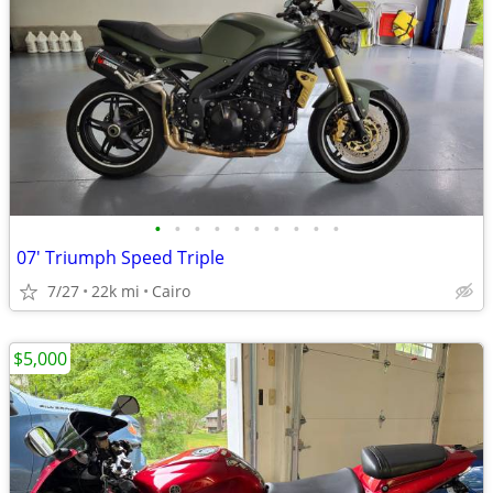
•
•
•
•
•
•
•
•
•
•
07' Triumph Speed Triple
7/27
22k mi
Cairo
$5,000