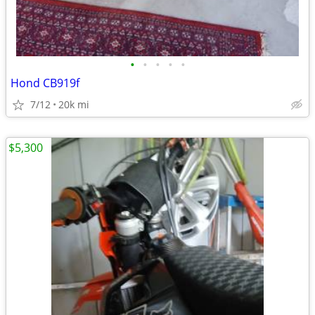
•
•
•
•
•
Hond CB919f
7/12
20k mi
$5,300