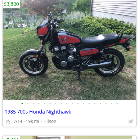
$3,800
•
•
•
•
•
•
•
•
•
•
•
•
•
•
•
•
•
•
1985 700s Honda Nighthawk
7/14
19k mi
Tillson