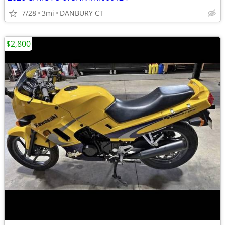
7/28
3mi
DANBURY CT
$2,800