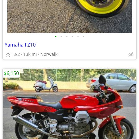
•
•
•
•
•
•
Yamaha FZ10
8/2
13k mi
Norwalk
$6,150