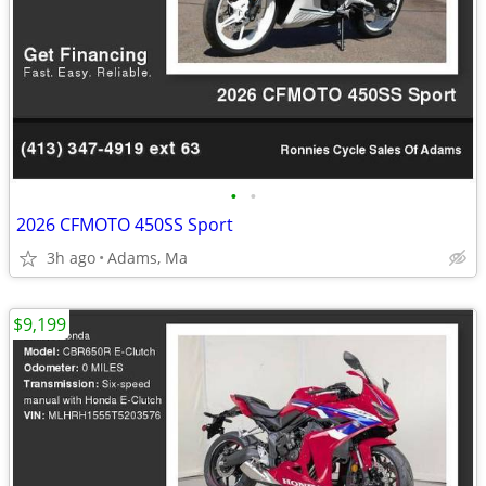
•
•
2026 CFMOTO 450SS Sport
3h ago
Adams, Ma
$9,199