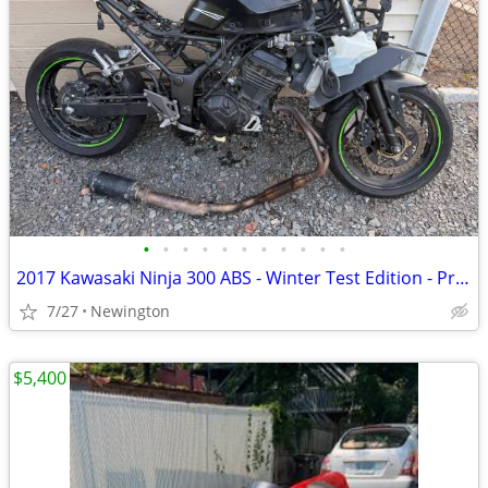
•
•
•
•
•
•
•
•
•
•
•
2017 Kawasaki Ninja 300 ABS - Winter Test Edition - Project / Parts Bike - $900
7/27
Newington
$5,400