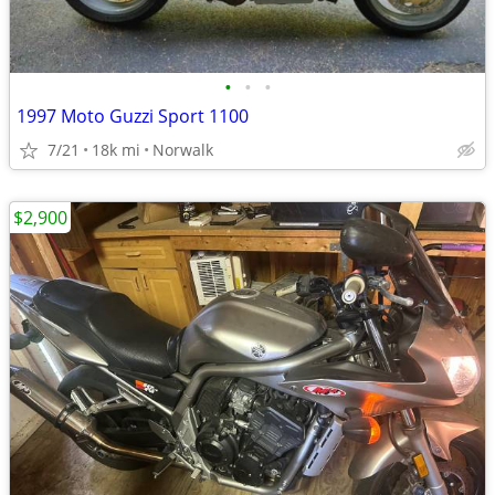
•
•
•
1997 Moto Guzzi Sport 1100
7/21
18k mi
Norwalk
$2,900