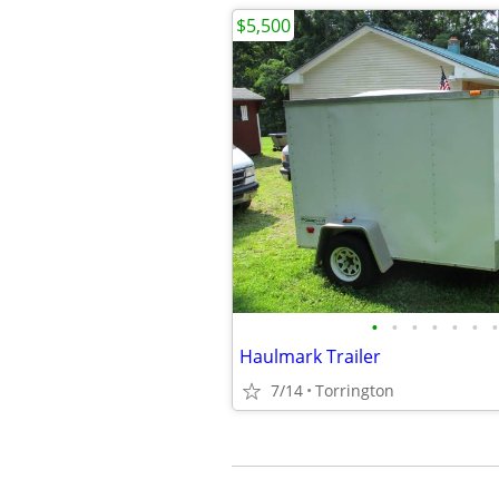
$5,500
•
•
•
•
•
•
•
Haulmark Trailer
7/14
Torrington