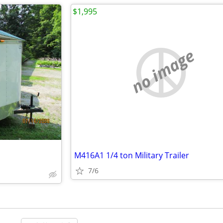
$1,995
no image
M416A1 1/4 ton Military Trailer
7/6