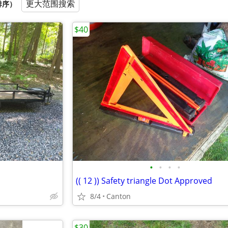
更大范围搜索
排序）
$40
•
•
•
•
(( 12 )) Safety triangle Dot Approved
8/4
Canton
$30