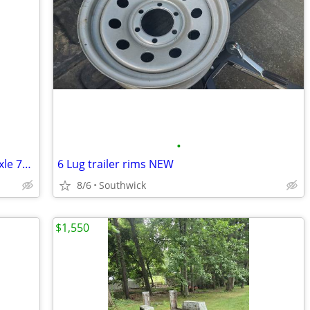
•
2026 Enclosed Trailer 7x7x16 Tandem Axle 7k gvw Ramp and Side Doors
6 Lug trailer rims NEW
8/6
Southwick
$1,550