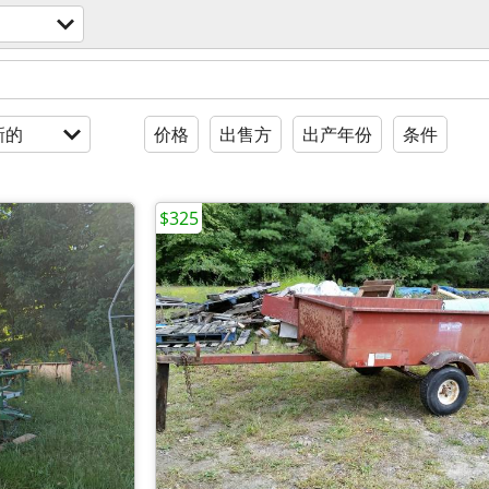
新的
价格
出售方
出产年份
条件
$325