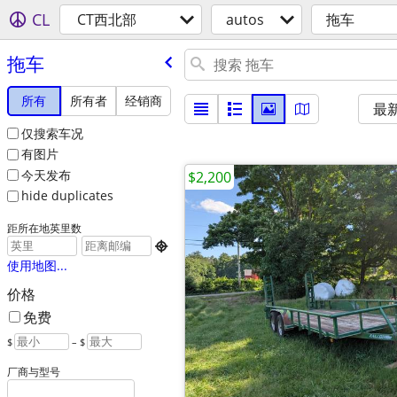
CL
CT西北部
autos
拖车
拖车
所有
所有者
经销商
最
仅搜索车况
有图片
今天发布
$2,200
hide duplicates
距所在地英里数

使用地图...
价格
免费
$
– $
厂商与型号