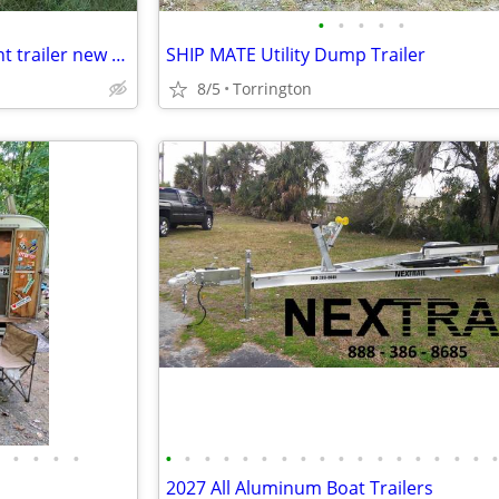
•
•
•
•
•
2013 falco 18ft heavy equipment trailer new tires
SHIP MATE Utility Dump Trailer
8/5
Torrington
•
•
•
•
•
•
•
•
•
•
•
•
•
•
•
•
•
•
•
•
•
2027 All Aluminum Boat Trailers