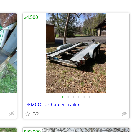
$4,500
•
•
•
•
•
•
DEMCO car hauler trailer
7/21
$90,000