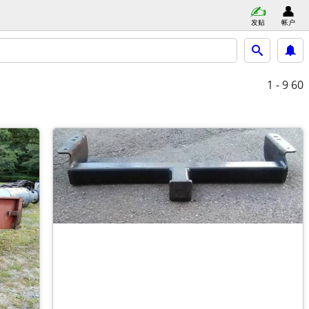
发贴
帐户
1 - 9
60