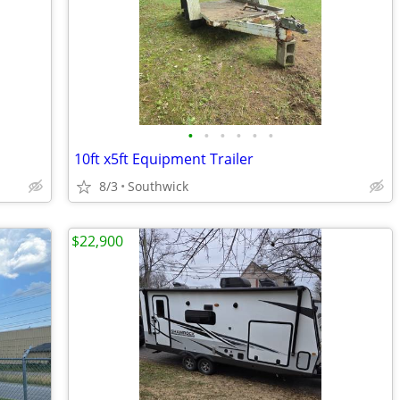
•
•
•
•
•
•
10ft x5ft Equipment Trailer
8/3
Southwick
$22,900