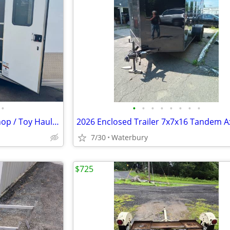
•
•
•
•
•
•
•
•
•
Off Grid Mobile Office / Workshop / Toy Hauler
7/30
Waterbury
$725