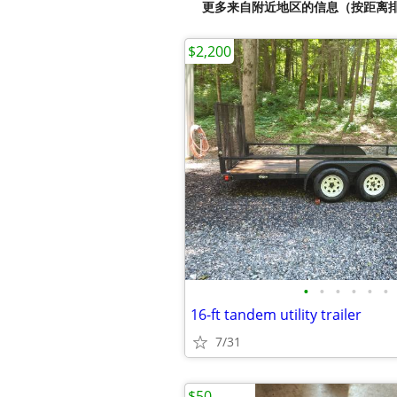
更多来自附近地区的信息（按距离
$2,200
•
•
•
•
•
•
16-ft tandem utility trailer
7/31
$50