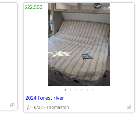
$22,500
•
•
•
•
•
•
2024 Forest river
6/22
Thomaston