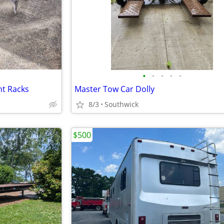
•
•
•
•
•
nt Racks
Master Tow Car Dolly
8/3
Southwick
$500