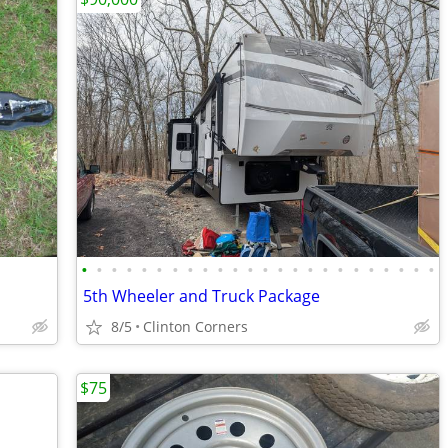
•
•
•
•
•
•
•
•
•
•
•
•
•
•
•
•
•
•
•
•
•
•
•
•
5th Wheeler and Truck Package
8/5
Clinton Corners
$75