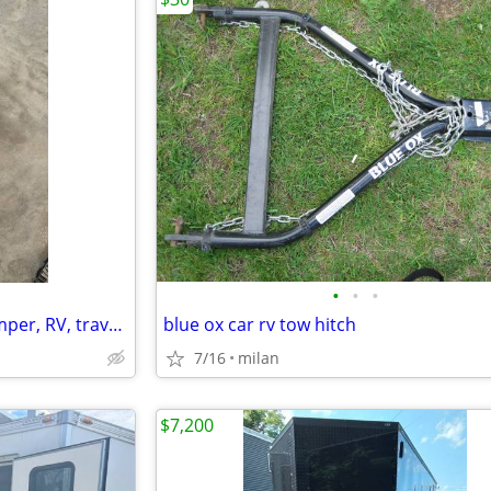
•
•
•
Progress Industries 30AMP camper, RV, travel trailer EMS, surge suppressor
blue ox car rv tow hitch
7/16
milan
$7,200