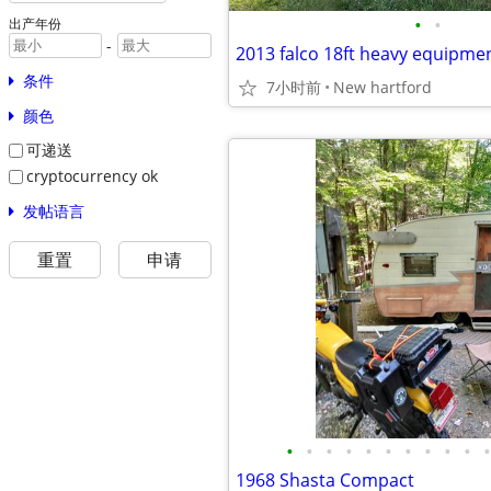
•
•
出产年份
-
条件
7小时前
New hartford
颜色
可递送
cryptocurrency ok
发帖语言
重置
申请
•
•
•
•
•
•
•
•
•
•
•
1968 Shasta Compact