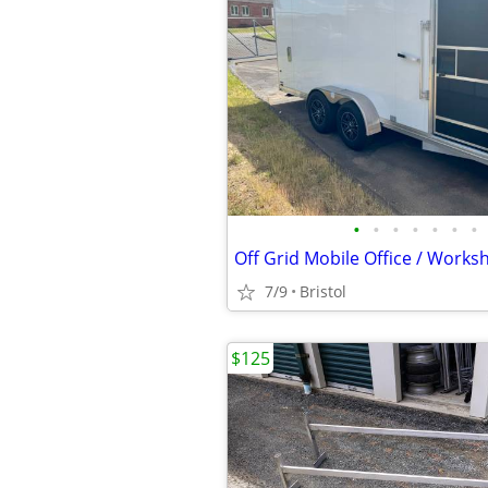
•
•
•
•
•
•
•
7/9
Bristol
$125