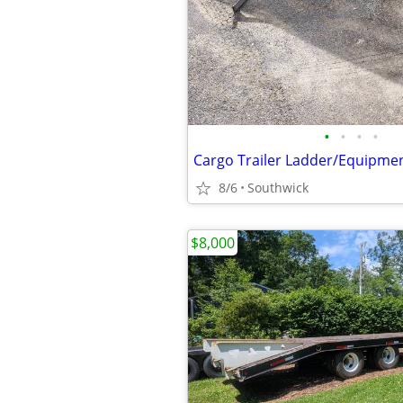
•
•
•
•
Cargo Trailer Ladder/Equipme
8/6
Southwick
$8,000