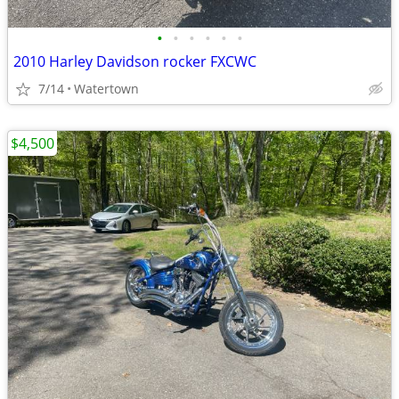
•
•
•
•
•
•
2010 Harley Davidson rocker FXCWC
7/14
Watertown
$4,500