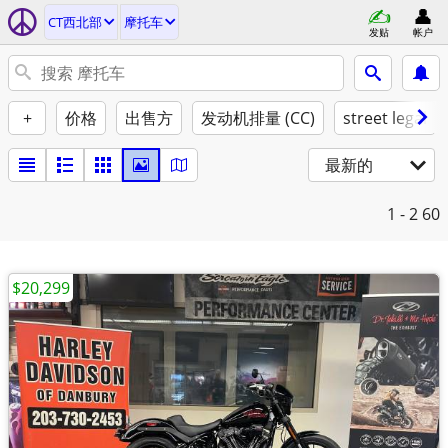
CT西北部
摩托车
发贴
帐户
+
价格
出售方
发动机排量 (CC)
street legal
最新的
1 - 2
60
$20,299