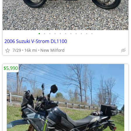
•
•
•
•
•
•
•
•
•
•
•
2006 Suzuki V-Strom DL1100
7/29
16k mi
New Milford
$5,990