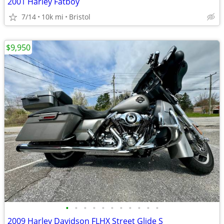
2001 Harley Fatboy
7/14
10k mi
Bristol
$9,950
•
•
•
•
•
•
•
•
•
•
•
2009 Harley Davidson FLHX Street Glide S