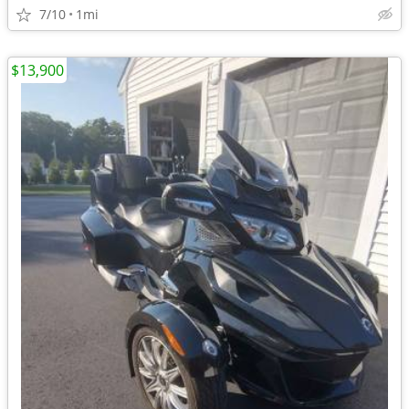
7/10
1mi
$13,900