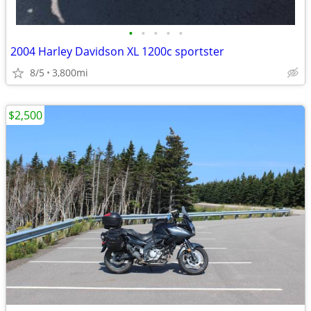
•
•
•
•
•
2004 Harley Davidson XL 1200c sportster
8/5
3,800mi
$2,500