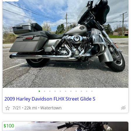
•
•
•
•
•
•
•
•
•
•
•
2009 Harley Davidson FLHX Street Glide S
7/21
22k mi
Watertown
$100