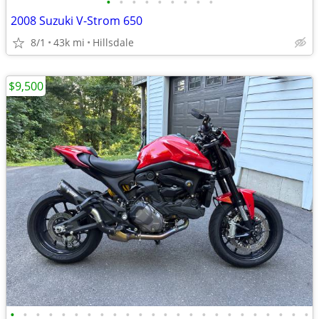
•
•
•
•
•
•
•
•
•
2008 Suzuki V-Strom 650
8/1
43k mi
Hillsdale
$9,500
•
•
•
•
•
•
•
•
•
•
•
•
•
•
•
•
•
•
•
•
•
•
•
•