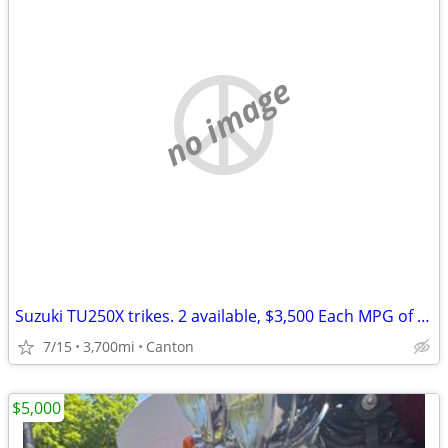
no image
Suzuki TU250X trikes. 2 available, $3,500 Each MPG of 70 to 80 enjoy
7/15
3,700mi
Canton
$5,000