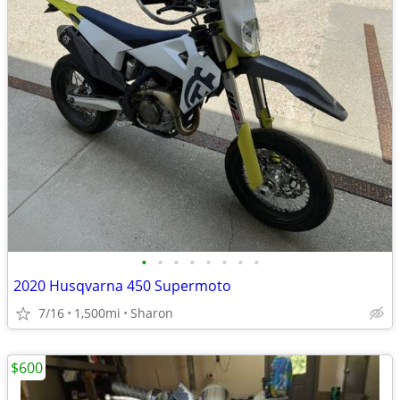
•
•
•
•
•
•
•
•
2020 Husqvarna 450 Supermoto
7/16
1,500mi
Sharon
$600