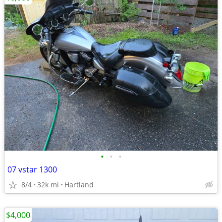
•
•
•
07 vstar 1300
8/4
32k mi
Hartland
$4,000