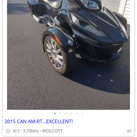
•
•
•
•
•
•
2015 CAN AM-RT...EXCELLENT!
8/3
3,700mi
WOLCOTT