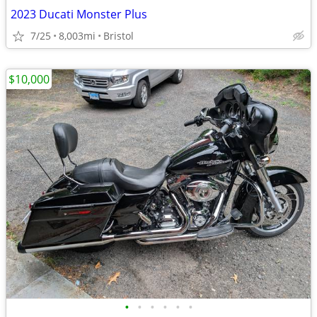
2023 Ducati Monster Plus
7/25
8,003mi
Bristol
$10,000
•
•
•
•
•
•