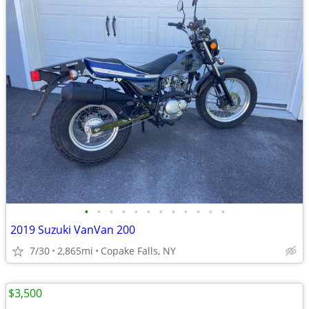
•
•
•
•
•
•
•
•
•
•
•
•
2019 Suzuki VanVan 200
7/30
2,865mi
Copake Falls, NY
$3,500