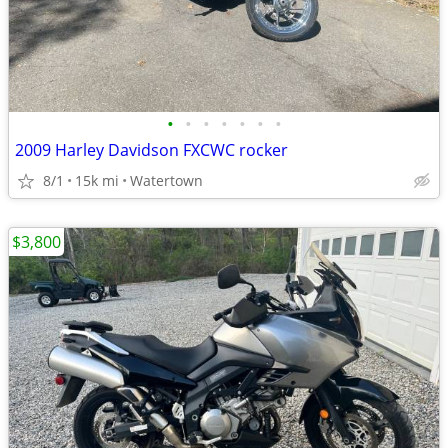
•
•
•
•
•
•
•
2009 Harley Davidson FXCWC rocker
8/1
15k mi
Watertown
$3,800