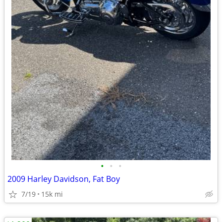
•
•
•
2009 Harley Davidson, Fat Boy
7/19
15k mi