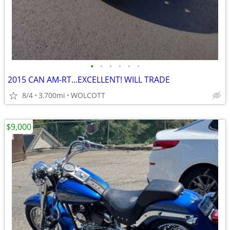
•
•
•
•
•
•
2015 CAN AM-RT...EXCELLENT! WILL TRADE
8/4
3,700mi
WOLCOTT
$9,000