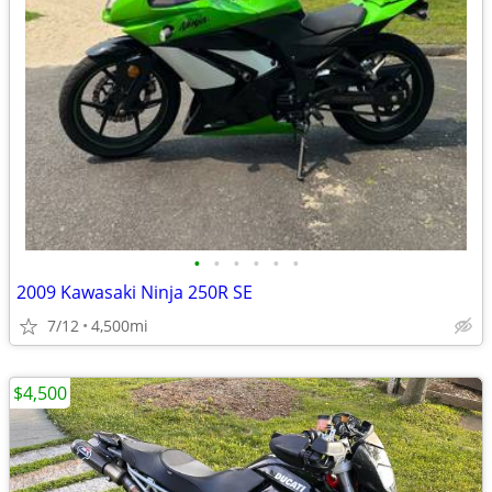
•
•
•
•
•
•
2009 Kawasaki Ninja 250R SE
7/12
4,500mi
$4,500