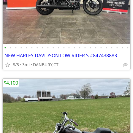
•
•
•
•
•
•
•
•
•
•
•
•
•
•
•
•
•
•
•
•
•
•
•
•
NEW HARLEY DAVIDSON LOW RIDER S #847438883
8/3
3mi
DANBURY,CT
$4,100