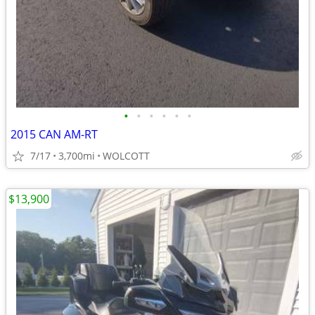
•
•
•
•
•
•
2015 CAN AM-RT
7/17
3,700mi
WOLCOTT
$13,900