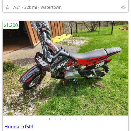
7/21
22k mi
Watertown
$1,200
•
•
•
•
•
•
•
Honda crf50f