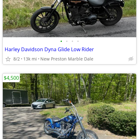
•
•
•
•
Harley Davidson Dyna Glide Low Rider
8/2
13k mi
New Preston Marble Dale
$4,500