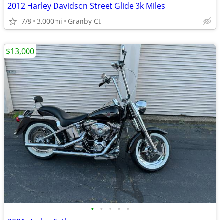
2012 Harley Davidson Street Glide 3k Miles
7/8
3,000mi
Granby Ct
$13,000
•
•
•
•
•