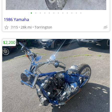
•
•
•
•
•
•
•
•
•
•
•
•
1986 Yamaha
7/15
28k mi
Torrington
$2,200