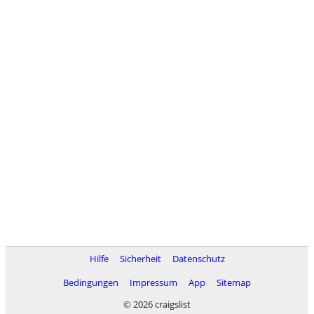
Hilfe
Sicherheit
Datenschutz
Bedingungen
Impressum
App
Sitemap
© 2026 craigslist