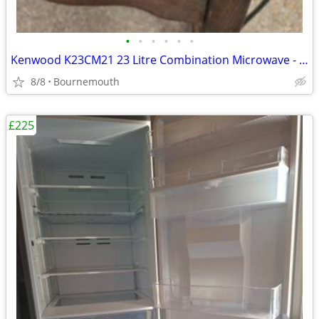
•
•
•
•
•
•
Kenwood K23CM21 23 Litre Combination Microwave - As Good As New
8/8
Bournemouth
£225