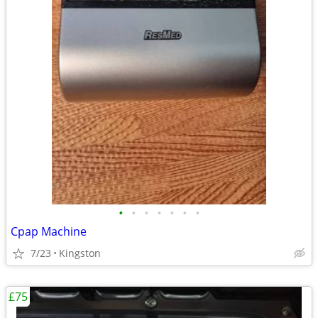
•
•
•
•
•
•
•
Cpap Machine
7/23
Kingston
£75