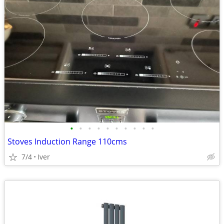
•
•
•
•
•
•
•
•
•
•
Stoves Induction Range 110cms
7/4
Iver