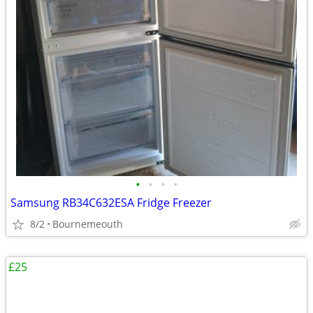
•
•
•
•
Samsung RB34C632ESA Fridge Freezer
8/2
Bournemeouth
£25