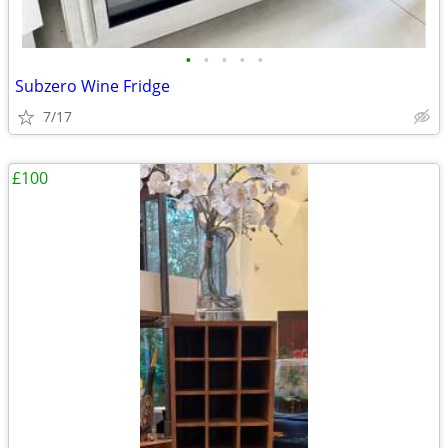
•
•
•
•
•
Subzero Wine Fridge
7/17
£100