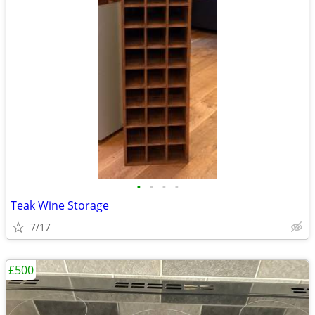
•
•
•
•
Teak Wine Storage
7/17
£500