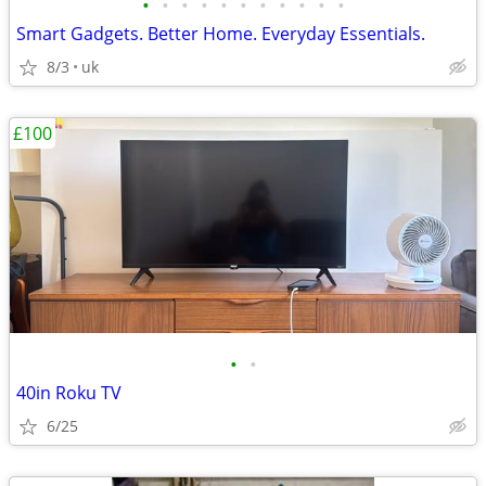
•
•
•
•
•
•
•
•
•
•
•
Smart Gadgets. Better Home. Everyday Essentials.
8/3
uk
£100
•
•
40in Roku TV
6/25