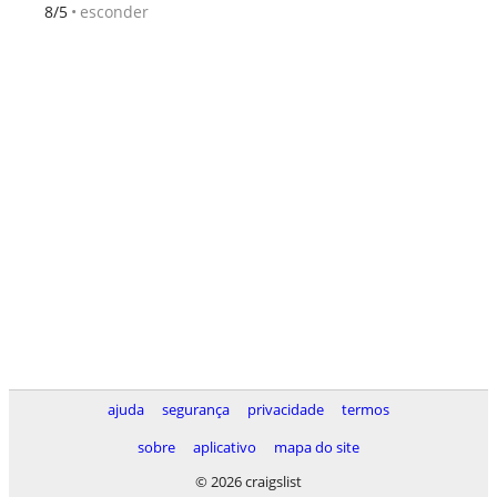
esconder
8/5
ajuda
segurança
privacidade
termos
sobre
aplicativo
mapa do site
© 2026 craigslist