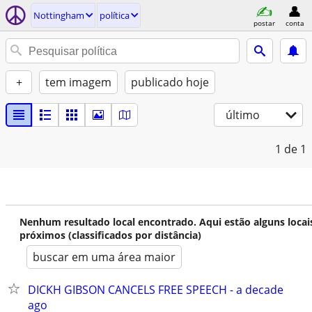
Nottingham
política
postar
conta
+
tem imagem
publicado hoje
último
1
de 1
Nenhum resultado local encontrado. Aqui estão alguns locai
próximos (classificados por distância)
buscar em uma área maior
DICKH GIBSON CANCELS FREE SPEECH - a decade
ago