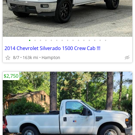
•
•
•
•
•
•
•
•
•
•
•
•
•
•
•
2014 Chevrolet Silverado 1500 Crew Cab !!!
8/7
163k mi
Hampton
$2,750