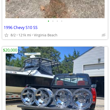
•
•
•
•
1996 Chevy S10 SS
8/2
121k mi
Virginia Beach
$20,000