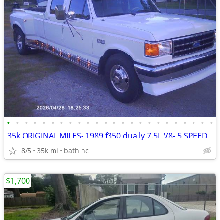
•
•
•
•
•
•
•
•
•
•
•
•
•
•
•
•
•
•
•
•
•
•
•
•
35k ORIGINAL MILES- 1989 f350 dually 7.5L V8- 5 SPEED
8/5
35k mi
bath nc
$1,700