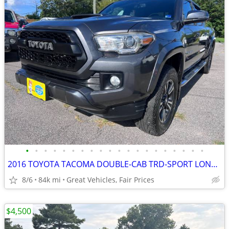
•
•
•
•
•
•
•
•
•
•
•
•
•
•
•
•
•
•
•
•
2016 TOYOTA TACOMA DOUBLE-CAB TRD-SPORT LONG-BED 4X4!
8/6
84k mi
Great Vehicles, Fair Prices
$4,500