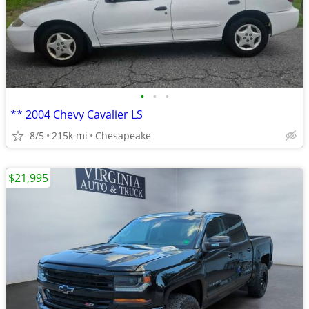
•
•
•
** 2004 Chevy Cavalier LS
8/5
215k mi
Chesapeake
$21,995