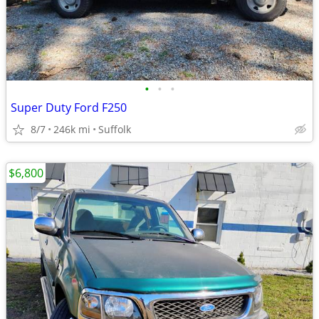
•
•
•
Super Duty Ford F250
8/7
246k mi
Suffolk
$6,800