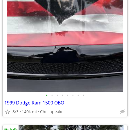
•
•
•
•
•
•
•
•
1999 Dodge Ram 1500 OBO
8/3
140k mi
Chesapeake
$6,995