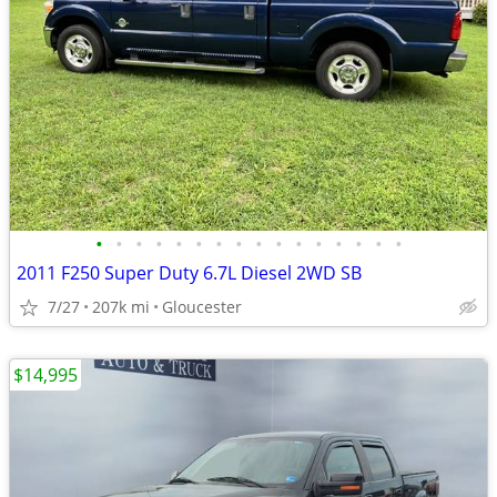
•
•
•
•
•
•
•
•
•
•
•
•
•
•
•
•
2011 F250 Super Duty 6.7L Diesel 2WD SB
7/27
207k mi
Gloucester
$14,995