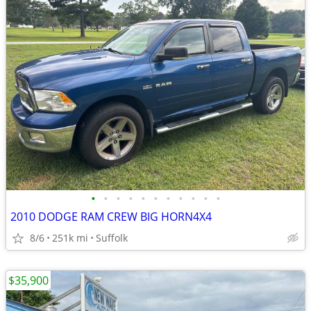
•
•
•
•
•
•
•
•
•
•
•
2010 DODGE RAM CREW BIG HORN4X4
8/6
251k mi
Suffolk
$35,900