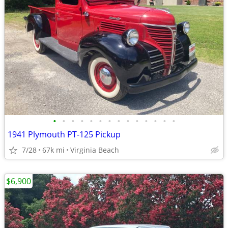
•
•
•
•
•
•
•
•
•
•
•
•
•
•
1941 Plymouth PT-125 Pickup
7/28
67k mi
Virginia Beach
$6,900