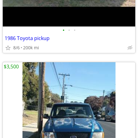
•
•
•
1986 Toyota pickup
8/6
200k mi
$3,500