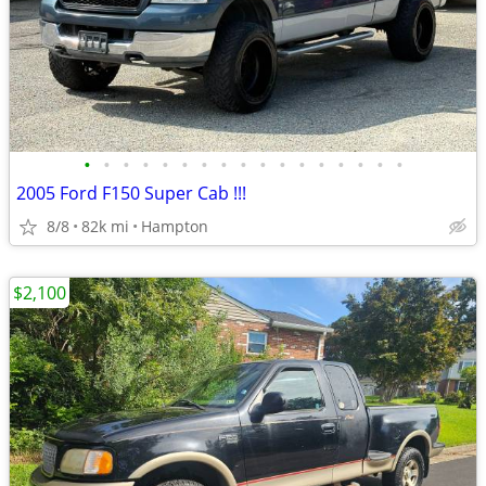
•
•
•
•
•
•
•
•
•
•
•
•
•
•
•
•
•
2005 Ford F150 Super Cab !!!
8/8
82k mi
Hampton
$2,100