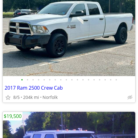
•
•
•
•
•
•
•
•
•
•
•
•
•
•
•
•
•
•
2017 Ram 2500 Crew Cab
8/5
204k mi
Norfolk
$19,500