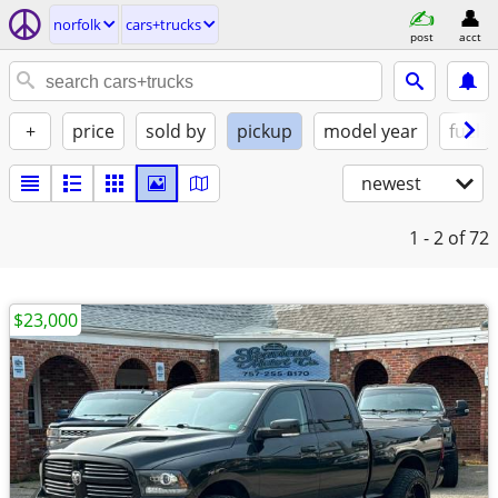
norfolk
cars+trucks
post
acct
+
price
sold by
pickup
model year
fuel
newest
1 - 2
of 72
$23,000