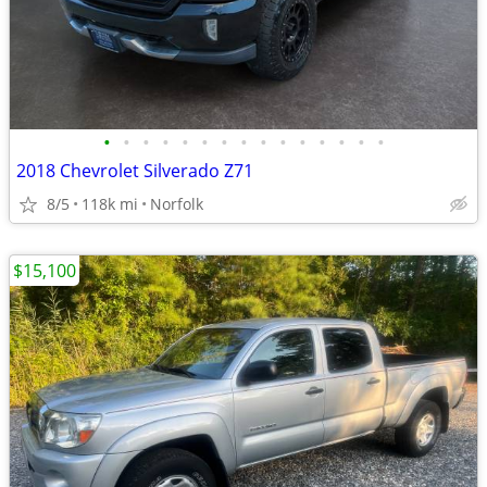
•
•
•
•
•
•
•
•
•
•
•
•
•
•
•
2018 Chevrolet Silverado Z71
8/5
118k mi
Norfolk
$15,100