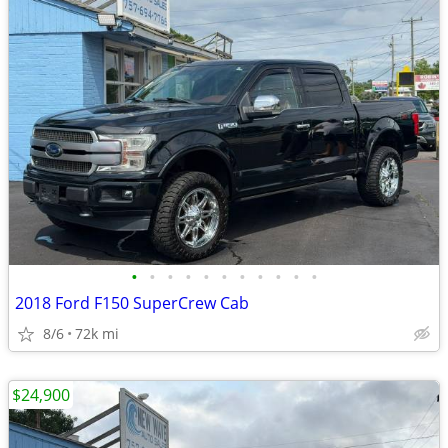
•
•
•
•
•
•
•
•
•
•
•
2018 Ford F150 SuperCrew Cab
8/6
72k mi
$24,900