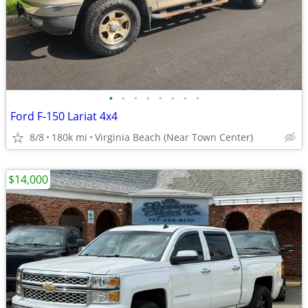
•
•
•
•
•
•
•
•
Ford F-150 Lariat 4x4
8/8
180k mi
Virginia Beach (Near Town Center)
$14,000