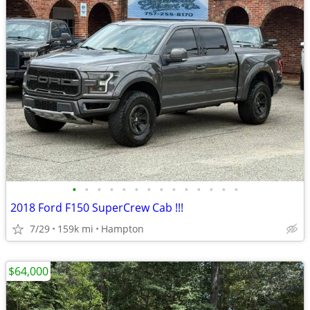
•
•
•
•
•
•
•
•
•
•
•
•
•
•
2018 Ford F150 SuperCrew Cab !!!
7/29
159k mi
Hampton
$64,000