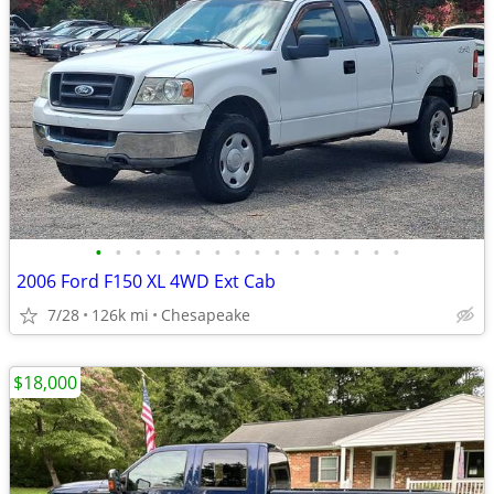
•
•
•
•
•
•
•
•
•
•
•
•
•
•
•
•
2006 Ford F150 XL 4WD Ext Cab
7/28
126k mi
Chesapeake
$18,000