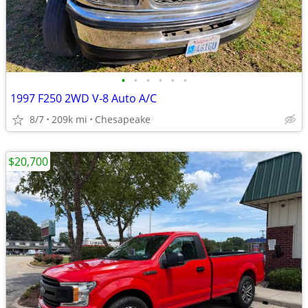
•
•
•
•
•
•
1997 F250 2WD V-8 Auto A/C
8/7
209k mi
Chesapeake
$20,700