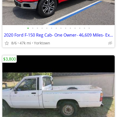
•
•
•
•
•
•
•
•
•
•
•
•
•
•
2020 Ford F-150 Reg Cab- One Owner- 46,609 Miles- Excellent Condition
8/6
47k mi
Yorktown
$3,800