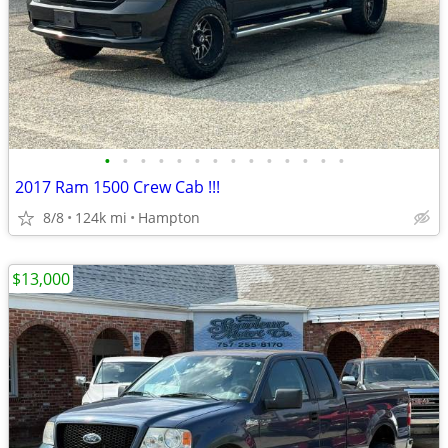
•
•
•
•
•
•
•
•
•
•
•
•
•
•
2017 Ram 1500 Crew Cab !!!
8/8
124k mi
Hampton
$13,000