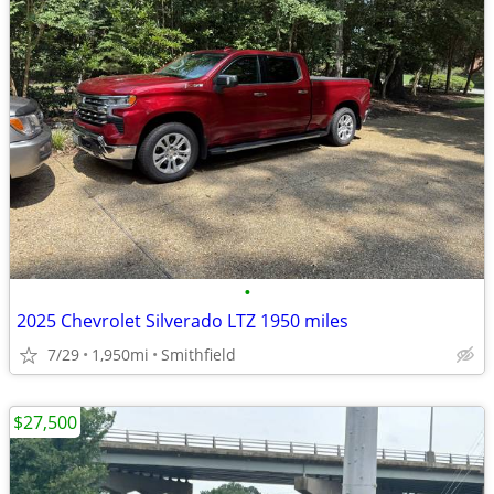
•
2025 Chevrolet Silverado LTZ 1950 miles
7/29
1,950mi
Smithfield
$27,500