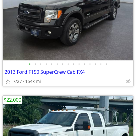
•
•
•
•
•
•
•
•
•
•
•
•
•
•
•
2013 Ford F150 SuperCrew Cab FX4
7/27
154k mi
$22,000