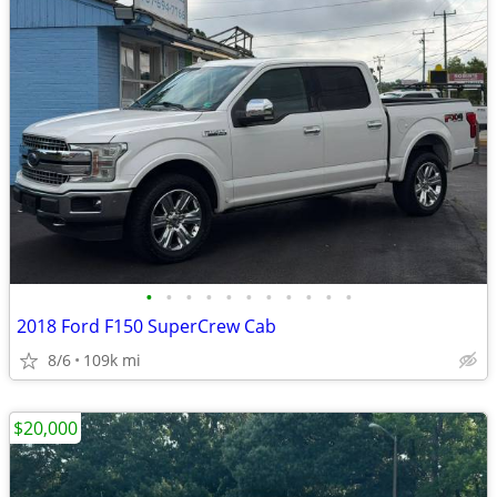
•
•
•
•
•
•
•
•
•
•
•
2018 Ford F150 SuperCrew Cab
8/6
109k mi
$20,000