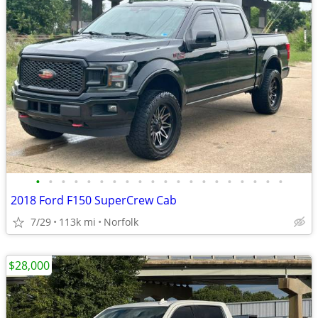
•
•
•
•
•
•
•
•
•
•
•
•
•
•
•
•
•
•
•
•
2018 Ford F150 SuperCrew Cab
7/29
113k mi
Norfolk
$28,000