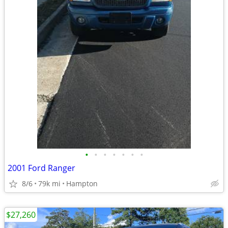
•
•
•
•
•
•
•
2001 Ford Ranger
8/6
79k mi
Hampton
$27,260