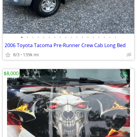
•
•
•
•
•
•
•
•
•
•
•
•
•
•
•
•
•
•
2006 Toyota Tacoma Pre-Runner Crew Cab Long Bed
8/3
139k mi
$8,000