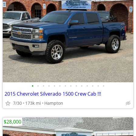
•
•
•
•
•
•
•
•
•
•
•
•
•
•
2015 Chevrolet Silverado 1500 Crew Cab !!!
7/30
173k mi
Hampton
$28,000