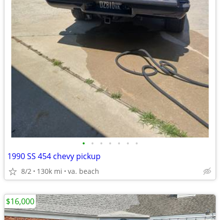
•
•
•
•
•
•
•
1990 SS 454 chevy pickup
8/2
130k mi
va. beach
$16,000