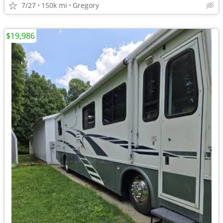
7/27
150k mi
Gregory
$19,986