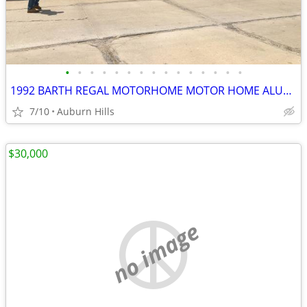
•
•
•
•
•
•
•
•
•
•
•
•
•
•
•
1992 BARTH REGAL MOTORHOME MOTOR HOME ALUMNIUM
7/10
Auburn Hills
$30,000
no image