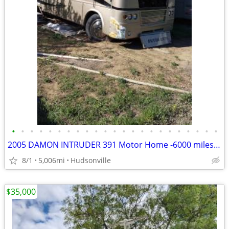
•
•
•
•
•
•
•
•
•
•
•
•
•
•
•
•
•
•
•
•
•
•
•
2005 DAMON INTRUDER 391 Motor Home -6000 miles- REPAIRABLE RV Camper
8/1
5,006mi
Hudsonville
$35,000