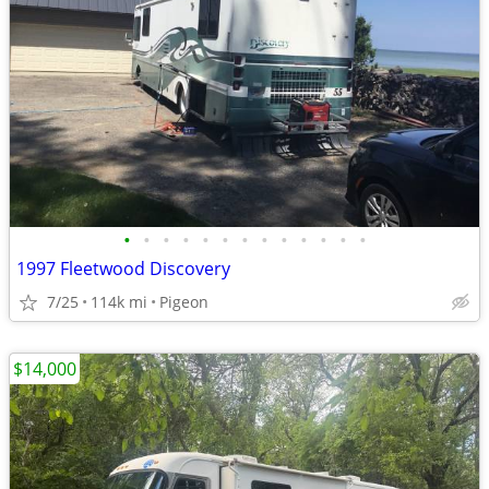
•
•
•
•
•
•
•
•
•
•
•
•
•
1997 Fleetwood Discovery
7/25
114k mi
Pigeon
$14,000