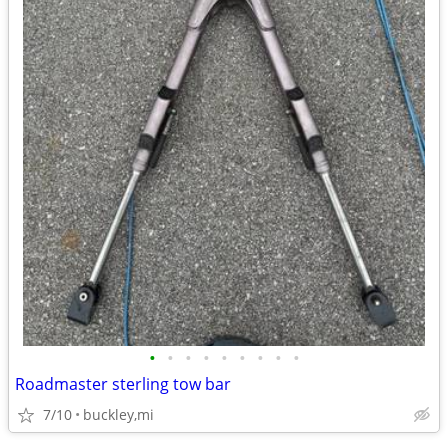
•
•
•
•
•
•
•
•
•
Roadmaster sterling tow bar
7/10
buckley,mi