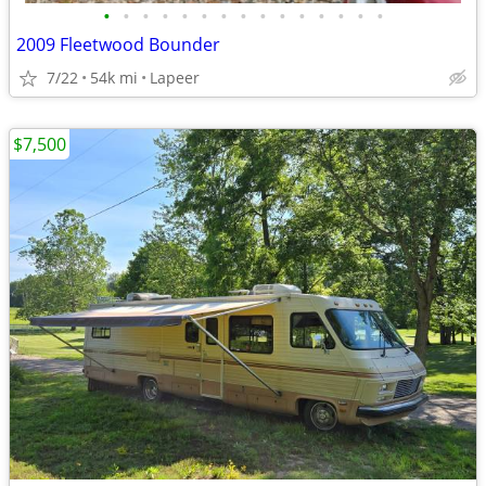
•
•
•
•
•
•
•
•
•
•
•
•
•
•
•
2009 Fleetwood Bounder
7/22
54k mi
Lapeer
$7,500