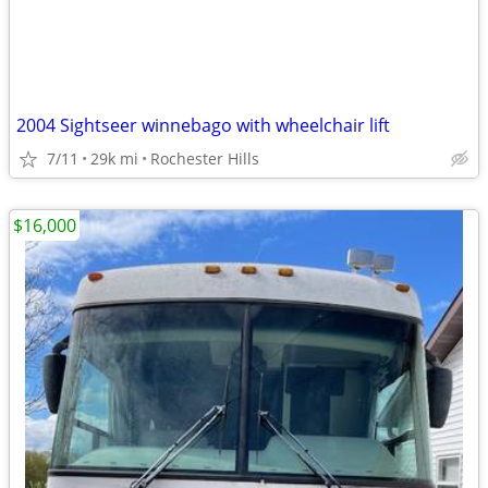
2004 Sightseer winnebago with wheelchair lift
7/11
29k mi
Rochester Hills
$16,000