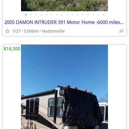
•
•
•
•
•
•
•
•
•
•
•
•
•
•
•
•
2005 DAMON INTRUDER 391 Motor Home -6000 miles- REPAIRABLE RV Camper
7/27
5,006mi
Hudsonville
$14,500