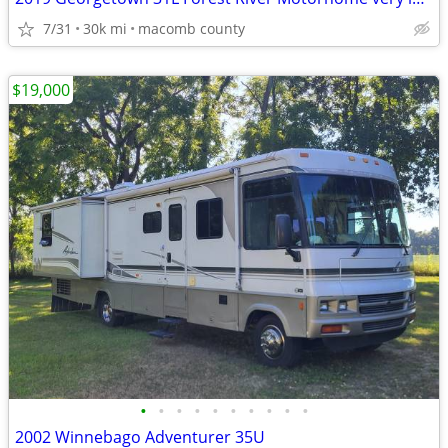
7/31
30k mi
macomb county
$19,000
•
•
•
•
•
•
•
•
•
•
2002 Winnebago Adventurer 35U