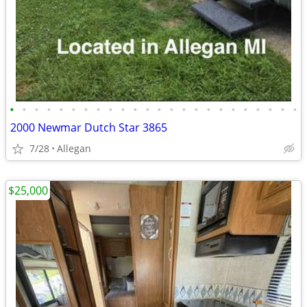
•
•
•
•
•
•
•
•
•
•
•
•
•
•
•
•
•
•
•
•
•
•
•
•
2000 Newmar Dutch Star 3865
7/28
Allegan
$25,000