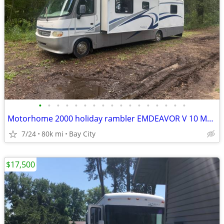
•
•
•
•
•
•
•
•
•
•
•
•
•
•
•
•
•
Motorhome 2000 holiday rambler EMDEAVOR V 10 Moter 80,000 miles
7/24
80k mi
Bay City
$17,500