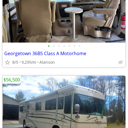
•
•
•
•
•
•
•
Georgetown 36B5 Class A Motorhome
8/5
9,295mi
Alanson
$56,500