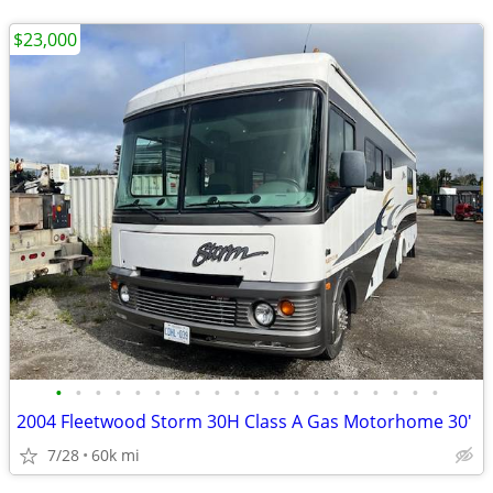
$23,000
•
•
•
•
•
•
•
•
•
•
•
•
•
•
•
•
•
•
•
•
2004 Fleetwood Storm 30H Class A Gas Motorhome 30'
7/28
60k mi