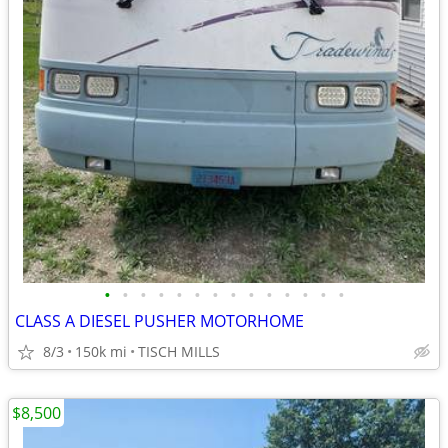
•
•
•
•
•
•
•
•
•
•
•
•
•
•
CLASS A DIESEL PUSHER MOTORHOME
8/3
150k mi
TISCH MILLS
$8,500