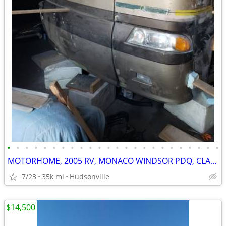
•
•
•
•
•
•
•
•
•
•
•
•
•
•
•
•
•
•
•
•
•
•
•
•
MOTORHOME, 2005 RV, MONACO WINDSOR PDQ, CLASS A
7/23
35k mi
Hudsonville
$14,500