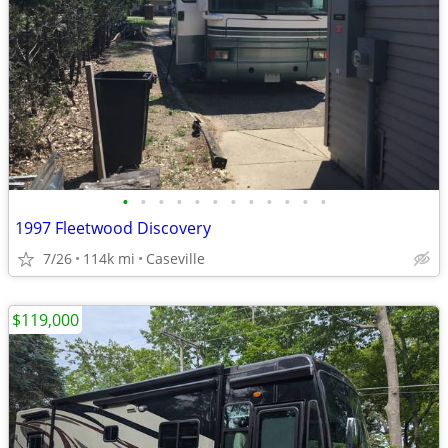
•
•
•
•
•
•
•
•
•
•
•
•
1997 Fleetwood Discovery
7/26
114k mi
Caseville
$119,000