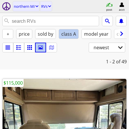
northern MI
RVs
post
acct
+
price
sold by
class A
model year
condi
newest
1 - 2
of 49
$115,000