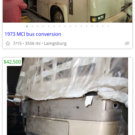
•
•
•
•
•
•
•
•
•
•
•
•
•
•
•
•
1973 MCI bus conversion
7/15
355k mi
Laingsburg
$42,500