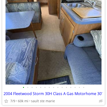
•
•
•
•
•
•
•
•
•
•
•
•
•
•
•
2004 Fleetwood Storm 30H Class A Gas Motorhome 30'
7/9
60k mi
sault ste marie