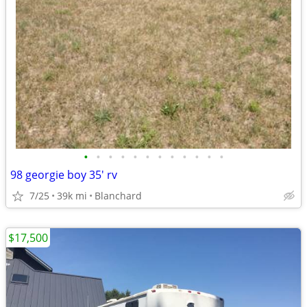
•
•
•
•
•
•
•
•
•
•
•
•
98 georgie boy 35' rv
7/25
39k mi
Blanchard
$17,500