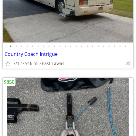
•
•
•
•
•
•
•
•
•
•
•
•
•
•
•
•
•
•
•
•
•
•
Country Coach Intrigue
7/12
91k mi
East Tawas
$850