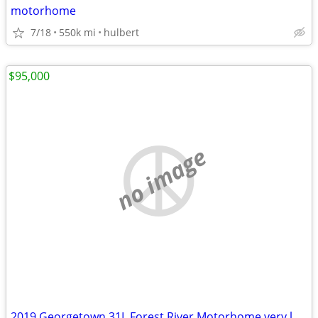
motorhome
7/18
550k mi
hulbert
$95,000
no image
2019 Georgetown 31L Forest River Motorhome very low mileage