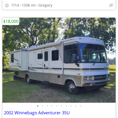
7/14
150k mi
Gregory
$18,000
•
•
•
•
•
•
•
•
•
•
2002 Winnebago Adventurer 35U