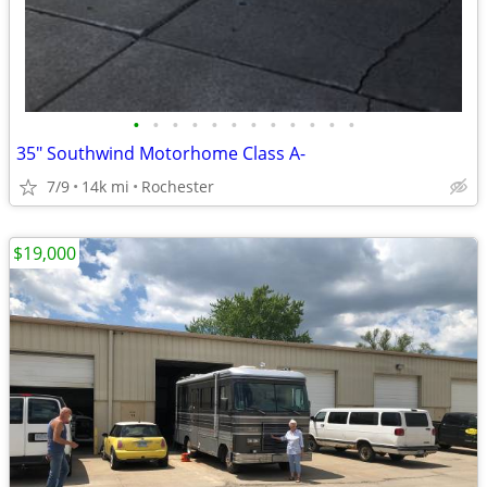
•
•
•
•
•
•
•
•
•
•
•
•
35" Southwind Motorhome Class A-
7/9
14k mi
Rochester
$19,000