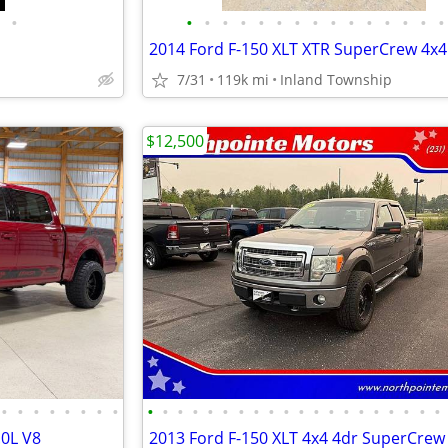
•
•
•
•
•
•
•
•
•
•
•
•
•
•
•
•
7/31
119k mi
Inland Township
$12,500
•
•
•
•
•
•
•
•
•
•
•
•
•
•
•
•
•
•
•
•
•
•
•
•
•
•
•
•
.0L V8