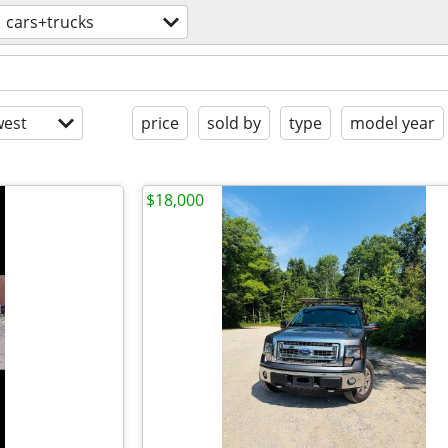
cars+trucks
est
price
sold by
type
model year
$18,000