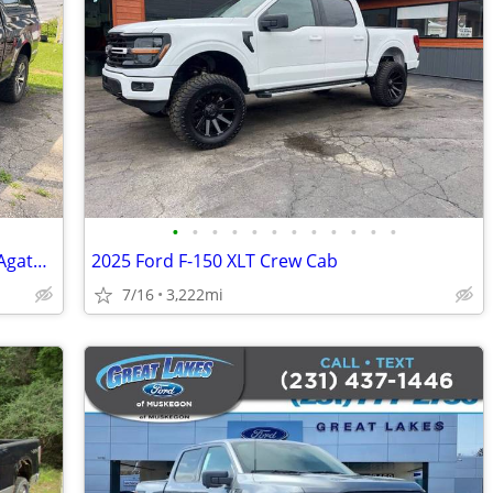
•
•
•
•
•
•
•
•
•
•
•
•
2019 Ford F-150 STX SuperCab 6.6' Bed Agate Black
2025 Ford F-150 XLT Crew Cab
7/16
3,222mi