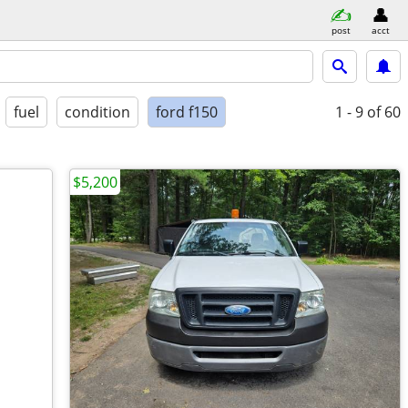
post
acct
fuel
condition
ford f150
1 - 9
of 60
$5,200