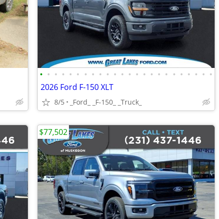
•
•
•
•
•
•
•
•
•
•
•
•
•
•
•
•
•
•
•
•
•
•
•
•
2026 Ford F-150 XLT
8/5
_Ford_ _F-150_ _Truck_
$77,502