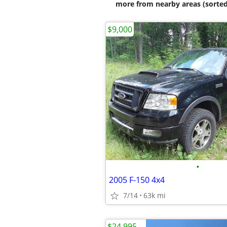
more from nearby areas (sorted
$9,000
•
2005 F-150 4x4
7/14
63k mi
$24,995