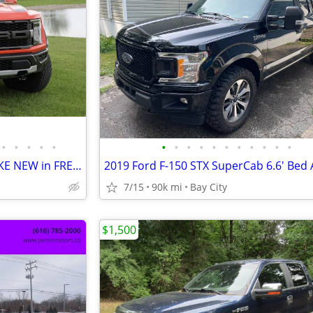
•
•
•
•
•
•
•
•
•
•
•
•
•
•
•
•
2022 Ford Raptor 37 Loaded LIKE NEW in FREELAND
7/15
90k mi
Bay City
$1,500