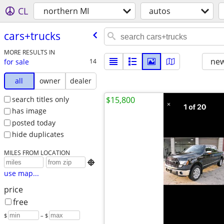
CL
northern MI
autos
cars+trucks
MORE RESULTS IN
new
for sale
14
all
owner
dealer
search titles only
$15,800
has image
posted today
hide duplicates
MILES FROM LOCATION

use map...
price
free
$
– $