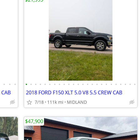
•
•
•
•
•
•
•
•
•
•
•
•
•
•
•
•
•
•
•
•
•
•
•
•
•
•
•
•
W CAB
2018 FORD F150 XLT 5.0 V8 5.5 CREW CAB
7/18
111k mi
MIDLAND
$47,900