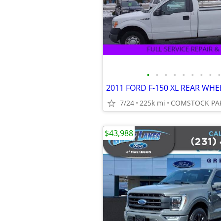
•
•
•
•
•
•
•
•
•
2011 FORD F-150 XL REAR WHE
7/24
225k mi
COMSTOCK PAR
$43,988