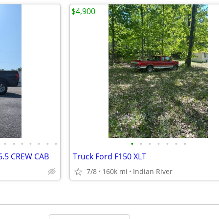
$4,900
•
•
•
•
•
•
•
•
•
•
•
•
•
•
 6.5 CREW CAB
Truck Ford F150 XLT
7/8
160k mi
Indian River