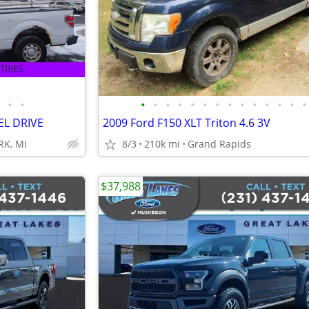
•
•
•
•
•
•
•
•
•
•
•
•
•
•
•
•
EL DRIVE
2009 Ford F150 XLT Triton 4.6 3V
K, MI
8/3
210k mi
Grand Rapids
$37,988