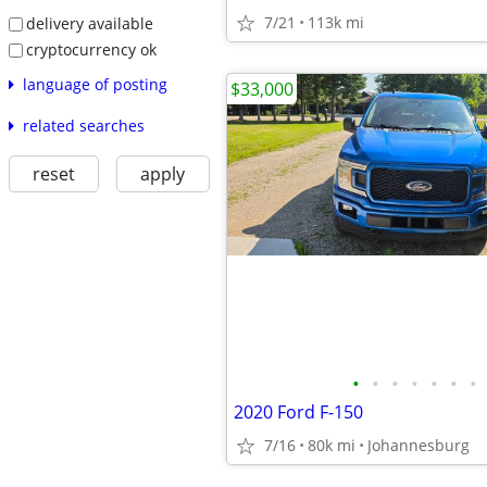
7/21
113k mi
delivery available
cryptocurrency ok
language of posting
$33,000
related searches
reset
apply
•
•
•
•
•
•
•
2020 Ford F-150
7/16
80k mi
Johannesburg