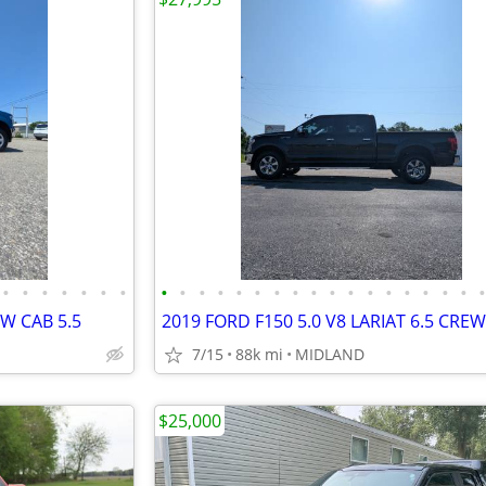
•
•
•
•
•
•
•
•
•
•
•
•
•
•
•
•
•
•
•
•
•
•
•
•
EW CAB 5.5
2019 FORD F150 5.0 V8 LARIAT 6.5 CRE
7/15
88k mi
MIDLAND
$25,000