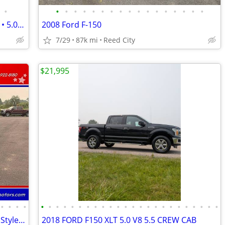
•
•
•
•
•
•
•
•
•
•
•
•
•
•
•
•
•
•
2014 Ford F-150 XLT XTR SuperCrew 4x4 • 5.0L V8 • 113,000 Miles
2008 Ford F-150
7/29
87k mi
Reed City
$21,995
•
•
•
•
•
•
•
•
•
•
•
•
•
•
•
•
•
•
•
•
•
•
•
•
•
•
•
•
2013 Ford F-150 XLT 4x4 4dr SuperCrew Styleside 5.5 ft. SB
2018 FORD F150 XLT 5.0 V8 5.5 CREW CAB