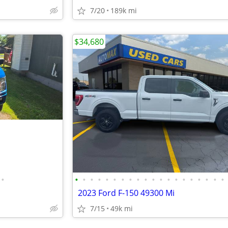
7/20
189k mi
$34,680
•
•
•
•
•
•
•
•
•
•
•
•
•
•
•
•
•
•
•
•
•
2023 Ford F-150 49300 Mi
7/15
49k mi