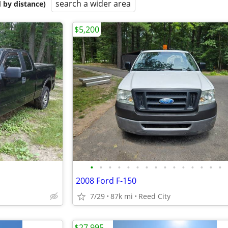
search a wider area
 by distance)
$5,200
•
•
•
•
•
•
•
•
•
•
•
•
•
•
•
2008 Ford F-150
7/29
87k mi
Reed City
$27,995