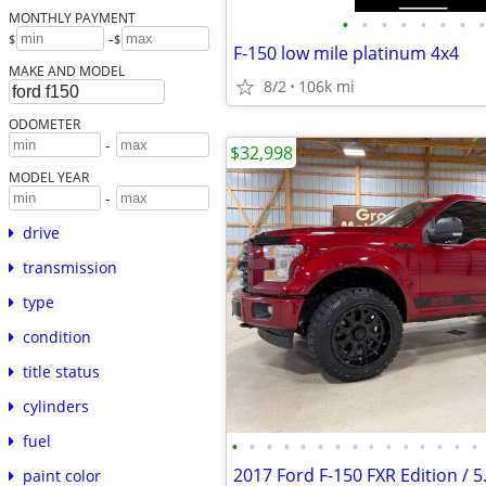
MONTHLY PAYMENT
•
•
•
•
•
•
•
•
-
$
$
F-150 low mile platinum 4x4
MAKE AND MODEL
8/2
106k mi
ODOMETER
-
$32,998
MODEL YEAR
-
drive
transmission
type
condition
title status
cylinders
fuel
•
•
•
•
•
•
•
•
•
•
•
•
•
•
•
2017 Ford F-150 FXR Edition / 5
paint color