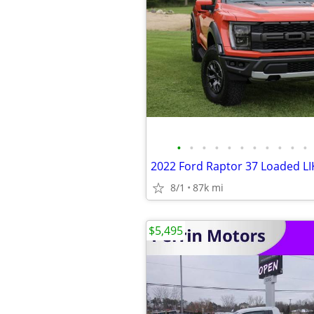
•
•
•
•
•
•
•
•
•
•
•
8/1
87k mi
$5,495