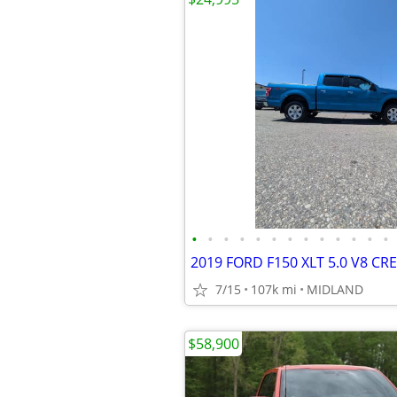
•
•
•
•
•
•
•
•
•
•
•
•
•
2019 FORD F150 XLT 5.0 V8 CR
7/15
107k mi
MIDLAND
$58,900