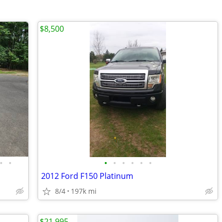
$8,500
•
•
•
•
•
•
•
•
2012 Ford F150 Platinum
8/4
197k mi
$21,995