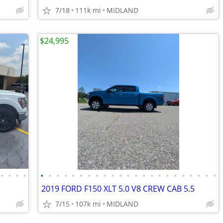
7/18
111k mi
MIDLAND
$24,995
•
•
•
•
•
•
•
•
•
•
•
•
•
•
•
•
•
•
•
•
•
•
•
•
•
•
•
2019 FORD F150 XLT 5.0 V8 CREW CAB 5.5
7/15
107k mi
MIDLAND