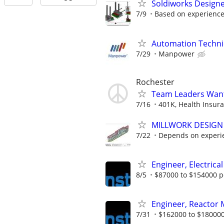
Soldiworks Designer
7/9
Based on experienc
Automation Technic
7/29
Manpower
Rochester
Team Leaders Wan
7/16
401K, Health Insuran
MILLWORK DESIGN
7/22
Depends on experi
Engineer, Electrical
8/5
$87000 to $154000 p
Engineer, Reactor
7/31
$162000 to $180000