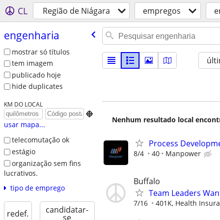
CL
Região de Niágara
empregos
e
engenharia
mostrar só títulos
últ
tem imagem
publicado hoje
hide duplicates
KM DO LOCAL

Nenhum resultado local encontra
usar mapa...
telecomutação ok
Process Developme
estágio
8/4
40
Manpower
organização sem fins
lucrativos.
Buffalo
tipo de emprego
Team Leaders Wan
7/16
401K, Health Insuran
candidatar-
redef.
se