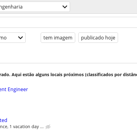
ngenharia
imo
tem imagem
publicado hoje
do. Aqui estão alguns locais próximos (classificados por distânc
nt Engineer
ted
ce, 1 vacation day ...