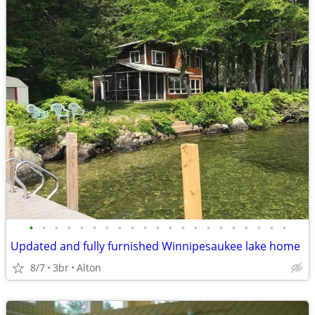
•
•
•
•
•
•
•
•
•
•
•
•
•
•
•
•
•
•
•
•
•
Updated and fully furnished Winnipesaukee lake home
8/7
3br
Alton