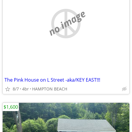
no image
The Pink House on L Street -aka/KEY EAST!!!
8/7
4br
HAMPTON BEACH
$1,600