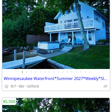
•
•
•
•
•
•
•
•
•
•
•
•
•
•
•
•
Winnipesaukee Waterfront*Summer 2027*Weekly*Sleeps 10*
8/7
4br
Gilford
$5,500