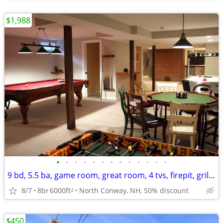
$1,988
•
•
•
•
•
•
•
•
•
•
•
•
•
9 bd, 5.5 ba, game room, great room, 4 tvs, firepit, grill, deck, yard
8/7
8br
6000ft
North Conway, NH, 50% discount
2
$450