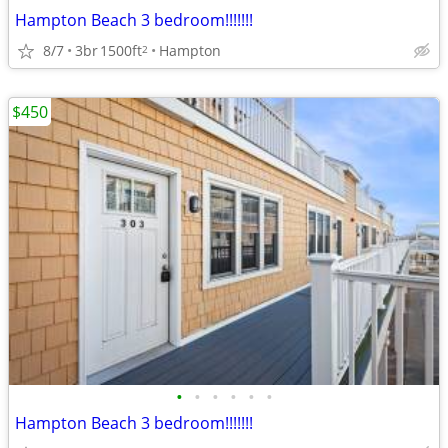
Hampton Beach 3 bedroom!!!!!!!
8/7
3br
1500ft
Hampton
2
$450
•
•
•
•
•
•
Hampton Beach 3 bedroom!!!!!!!