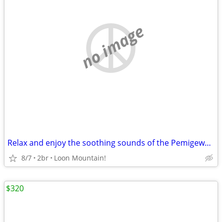
no image
Relax and enjoy the soothing sounds of the Pemigewasset River in Loon
8/7
2br
Loon Mountain!
$320