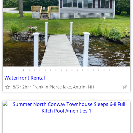
•
•
•
•
•
•
•
•
•
•
•
•
•
•
•
•
•
Waterfront Rental
8/6
2br
Franklin Pierce lake, Antrim NH