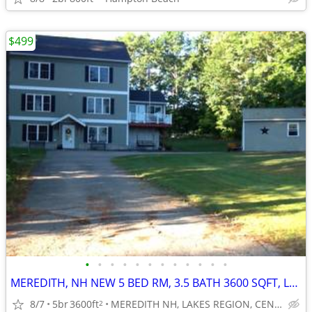
$499
•
•
•
•
•
•
•
•
•
•
•
•
MEREDITH, NH NEW 5 BED RM, 3.5 BATH 3600 SQFT, LAKEVIEWS, 2 HRS N. BOS
8/7
5br
3600ft
MEREDITH NH, LAKES REGION, CENTRAL NH.
2