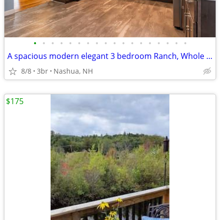
•
•
•
•
•
•
•
•
•
•
•
•
•
•
•
•
•
•
A spacious modern elegant 3 bedroom Ranch, Whole House
8/8
3br
Nashua, NH
$175