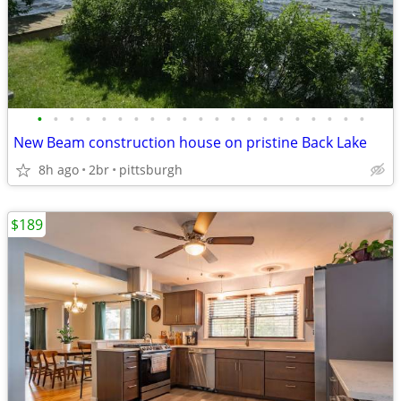
•
•
•
•
•
•
•
•
•
•
•
•
•
•
•
•
•
•
•
•
•
New Beam construction house on pristine Back Lake
8h ago
2br
pittsburgh
$189