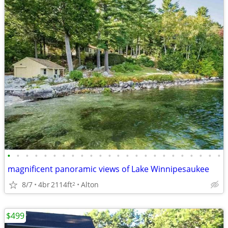
•
•
•
•
•
•
•
•
•
•
•
•
•
•
•
•
•
•
•
•
•
•
•
•
magnificent panoramic views of Lake Winnipesaukee
8/7
4br
2114ft
Alton
2
$499