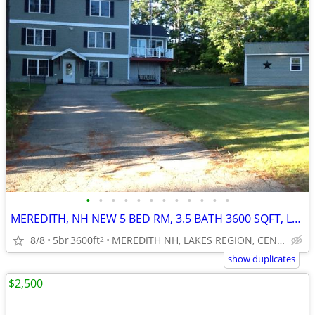
•
•
•
•
•
•
•
•
•
•
•
•
MEREDITH, NH NEW 5 BED RM, 3.5 BATH 3600 SQFT, LAKEVIEWS, 2 HRS N. BOS
8/8
5br
3600ft
MEREDITH NH, LAKES REGION, CENTRAL NH.
2
show duplicates
$2,500