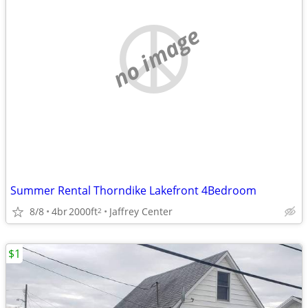
no image
Summer Rental Thorndike Lakefront 4Bedroom
8/8
4br
2000ft
Jaffrey Center
2
$1