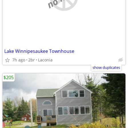
Lake Winnipesaukee Townhouse
7h ago
2br
Laconia
show duplicates
$205