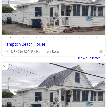
•
•
•
•
•
•
•
•
•
•
•
•
•
•
•
•
•
•
•
•
•
Hampton Beach House
8/8
2br
800ft
Hampton Beach
2
show duplicates
$1