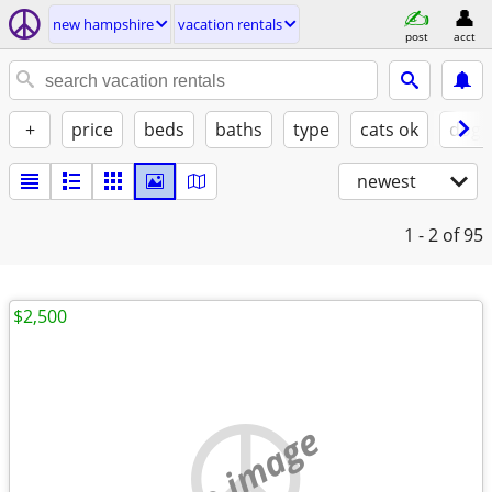
new hampshire
vacation rentals
post
acct
+
price
beds
baths
type
cats ok
dogs
newest
1 - 2
of 95
$2,500
no image