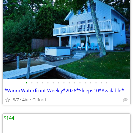
•
•
•
•
•
•
•
•
•
•
•
•
•
•
•
•
*Winni Waterfront Weekly*2026*Sleeps10*Available*Aug*
8/7
4br
Gilford
$144