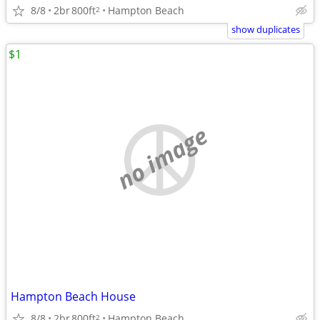
8/8
2br
800ft
Hampton Beach
2
show duplicates
$1
no image
Hampton Beach House
8/8
2br
800ft
Hampton Beach
2