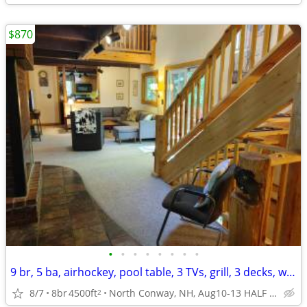
$870
•
•
•
•
•
•
•
•
9 br, 5 ba, airhockey, pool table, 3 TVs, grill, 3 decks, walk to town
8/7
8br
4500ft
North Conway, NH, Aug10-13 HALF PRICE
2