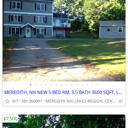
•
•
•
•
•
•
•
•
•
•
•
•
•
•
MEREDITH, NH NEW 5 BED RM, 3.5 BATH 3600 SQFT, LAKEVIEWS, 2 HRS N. BOS
8/7
5br
3600ft
MEREDITH NH, LAKES REGION, CENTRAL NH.
2
$7,500