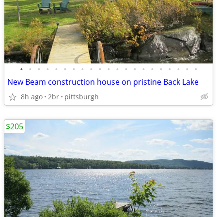
•
•
•
•
•
•
•
•
•
•
•
•
•
•
•
•
•
•
•
•
•
New Beam construction house on pristine Back Lake
8h ago
2br
pittsburgh
$205