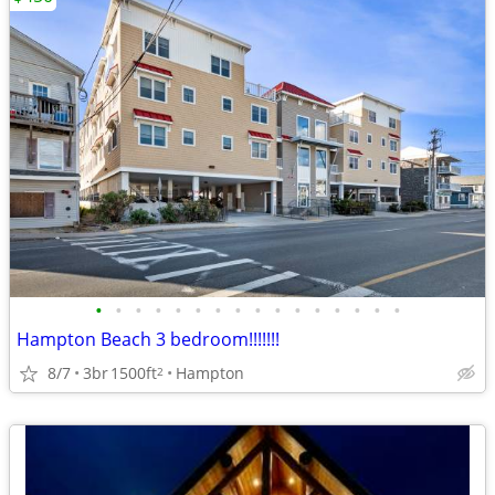
•
•
•
•
•
•
•
•
•
•
•
•
•
•
•
•
Hampton Beach 3 bedroom!!!!!!!
8/7
3br
1500ft
Hampton
2