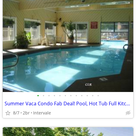
•
•
•
•
•
•
•
•
•
•
•
•
Summer Vaca Condo Fab Deal! Pool, Hot Tub Full Kitch & W/D, N.Conway
8/7
2br
Intervale