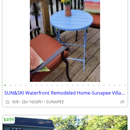
•
•
•
•
•
•
•
•
•
•
•
•
•
•
•
•
•
•
•
•
•
•
•
•
SUN&SKI Waterfront Remodeled Home-Sunapee Village
8/8
2br
1650ft
SUNAPEE
2
$499