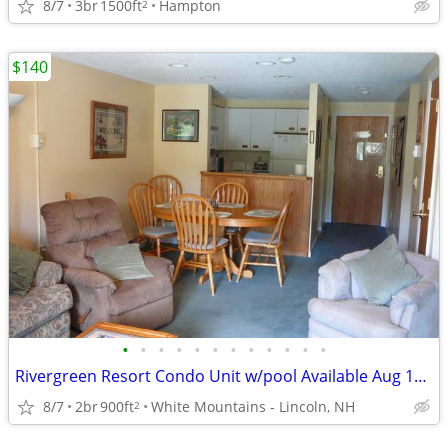
8/7
3br
1500ft
Hampton
2
$140
•
•
•
•
•
•
•
•
•
•
•
•
Rivergreen Resort Condo Unit w/pool Available Aug 17-Sept 2
8/7
2br
900ft
White Mountains - Lincoln, NH
2