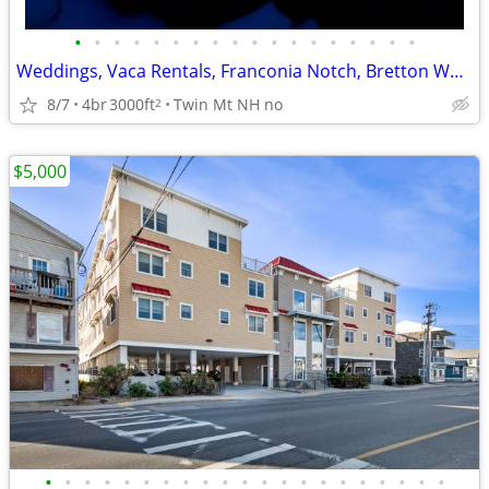
•
•
•
•
•
•
•
•
•
•
•
•
•
•
•
•
•
•
Weddings, Vaca Rentals, Franconia Notch, Bretton Woods!!!!!!!!!!
8/7
4br
3000ft
Twin Mt NH no
2
$5,000
•
•
•
•
•
•
•
•
•
•
•
•
•
•
•
•
•
•
•
•
•