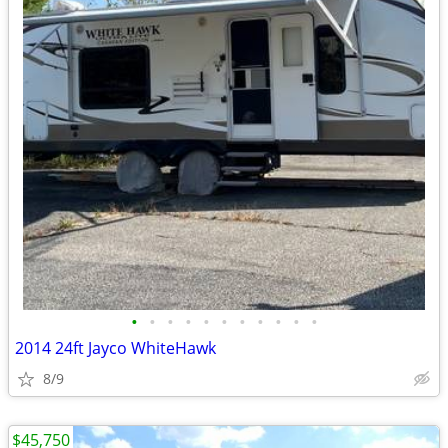
•
•
•
•
•
•
•
•
•
•
•
2014 24ft Jayco WhiteHawk
8/9
$45,750