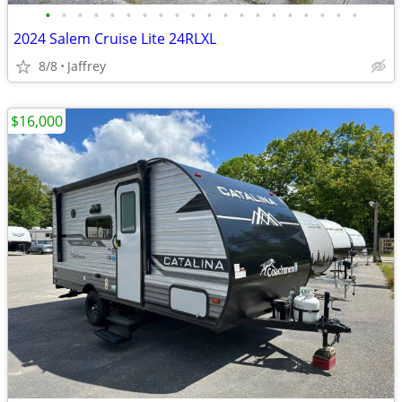
•
•
•
•
•
•
•
•
•
•
•
•
•
•
•
•
•
•
•
•
2024 Salem Cruise Lite 24RLXL
8/8
Jaffrey
$16,000