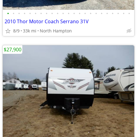
•
•
•
•
•
•
•
•
•
•
•
•
•
•
•
•
•
•
•
•
•
•
•
2010 Thor Motor Coach Serrano 31V
8/9
33k mi
North Hampton
$27,900