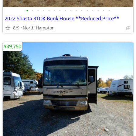
•
•
•
•
•
•
•
•
•
•
•
•
•
•
•
•
2022 Shasta 31OK Bunk House **Reduced Price**
8/9
North Hampton
$39,750