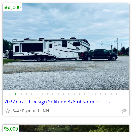
$60,000
•
•
•
•
•
•
•
•
•
•
•
•
•
•
•
•
•
•
•
•
2022 Grand Design Solitude 378mbs-r mid bunk
8/4
Plymouth, NH
$5,000