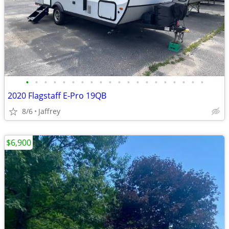
•
•
•
•
•
•
•
•
•
•
•
•
•
•
•
•
•
•
•
•
2020 Flagstaff E-Pro 19QB
8/6
Jaffrey
$6,900