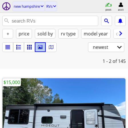
new hampshire
RVs
post
acct
+
price
sold by
rv type
model year
condi
newest
1 - 2
of 145
$15,000