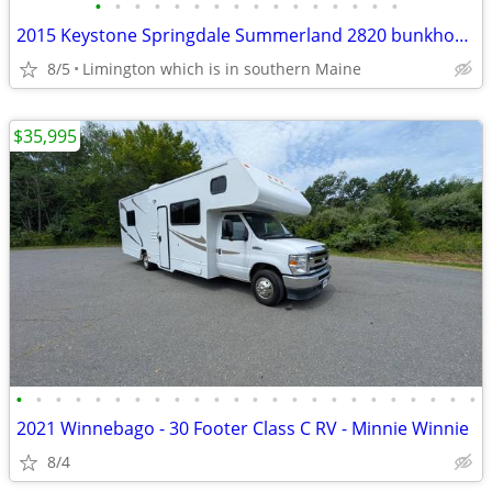
•
•
•
•
•
•
•
•
•
•
•
•
•
•
•
•
2015 Keystone Springdale Summerland 2820 bunkhouse
8/5
Limington which is in southern Maine
$35,995
•
•
•
•
•
•
•
•
•
•
•
•
•
•
•
•
•
•
•
•
•
•
•
•
2021 Winnebago - 30 Footer Class C RV - Minnie Winnie
8/4