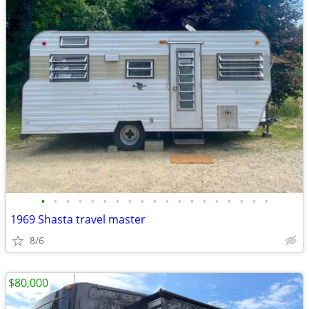
•
•
•
•
•
•
•
•
•
•
•
•
•
•
•
•
•
•
•
1969 Shasta travel master
8/6
$80,000