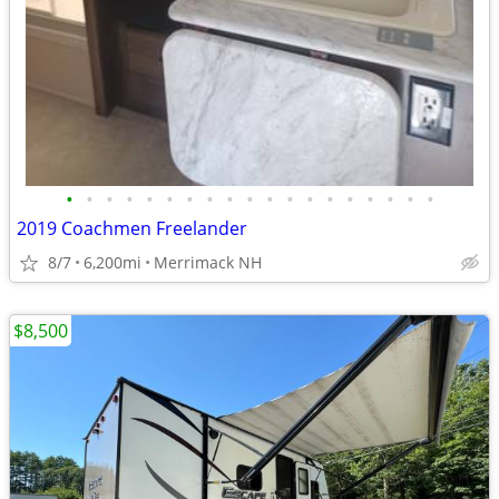
•
•
•
•
•
•
•
•
•
•
•
•
•
•
•
•
•
•
•
2019 Coachmen Freelander
8/7
6,200mi
Merrimack NH
$8,500