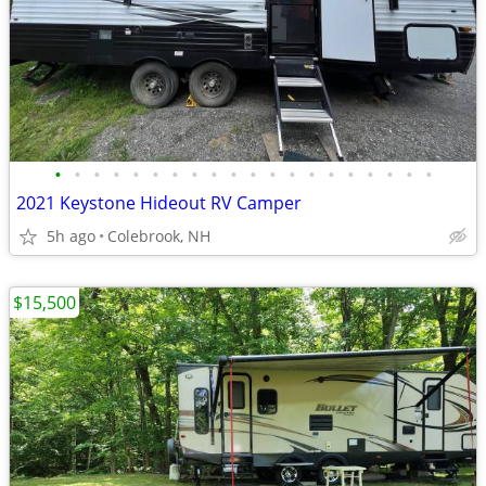
•
•
•
•
•
•
•
•
•
•
•
•
•
•
•
•
•
•
•
•
2021 Keystone Hideout RV Camper
5h ago
Colebrook, NH
$15,500