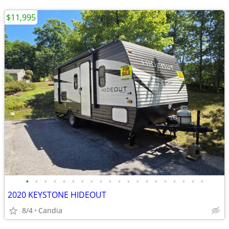
$11,995
•
•
•
•
•
•
•
•
•
•
•
•
•
•
•
•
•
•
•
•
2020 KEYSTONE HIDEOUT
8/4
Candia