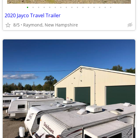
•
•
•
•
•
•
•
•
•
•
•
•
•
•
•
•
2020 Jayco Travel Trailer
8/5
Raymond, New Hampshire