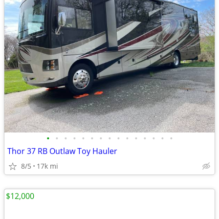
•
•
•
•
•
•
•
•
•
•
•
•
•
•
•
Thor 37 RB Outlaw Toy Hauler
8/5
17k mi
$12,000