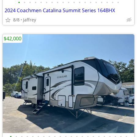
•
•
•
•
•
•
•
•
•
•
•
•
•
•
•
•
•
•
•
2024 Coachmen Catalina Summit Series 164BHX
8/8
Jaffrey
$42,000
•
•
•
•
•
•
•
•
•
•
•
•
•
•
•
•
•
•
•
•
•
•