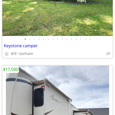
•
•
•
•
•
•
•
•
•
•
•
•
•
•
•
Keystone camper
8/9
Gorham
$17,500