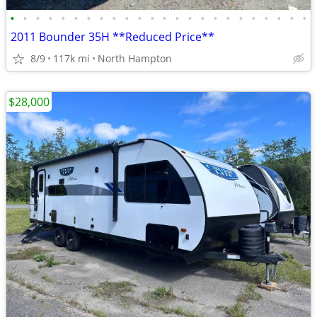
•
•
•
•
•
•
•
•
•
•
•
•
•
•
•
•
•
•
•
•
•
•
•
•
2011 Bounder 35H **Reduced Price**
8/9
117k mi
North Hampton
$28,000