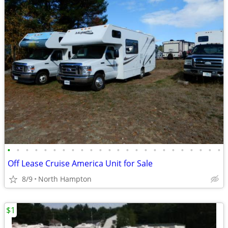
•
•
•
•
•
•
•
•
•
•
•
•
•
•
•
•
•
•
•
•
•
•
•
•
Off Lease Cruise America Unit for Sale
8/9
North Hampton
$1