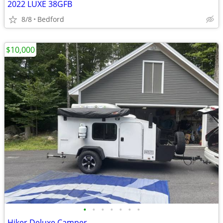
2022 LUXE 38GFB
8/8
Bedford
$10,000
•
•
•
•
•
•
•
Hiker Deluxe Camper