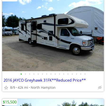
•
•
•
•
•
•
•
•
•
•
•
•
•
•
•
•
2016 JAYCO Greyhawk 31FK**Reduced Price**
8/9
42k mi
North Hampton
$15,500