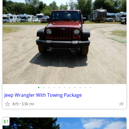
•
•
•
•
•
•
•
•
•
•
•
Jeep Wrangler With Towing Package
8/9
53k mi
$1