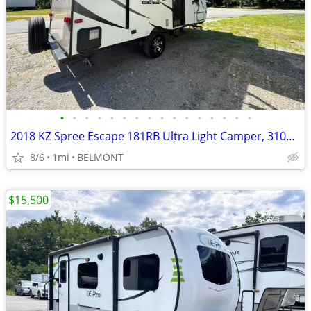
•
•
•
•
•
•
•
•
•
•
•
•
•
•
•
•
2018 KZ Spree Escape 181RB Ultra Light Camper, 3100lb dry, w/bump out
8/6
1mi
BELMONT
$15,500