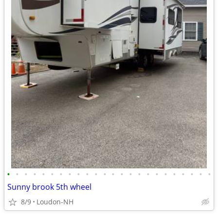
•
•
•
•
•
•
•
•
•
•
•
•
•
•
•
•
•
•
•
•
•
•
•
•
Sunny brook 5th wheel
8/9
Loudon-NH