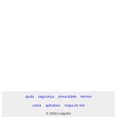
ajuda
segurança
privacidade
termos
sobre
aplicativo
mapa do site
© 2026 craigslist